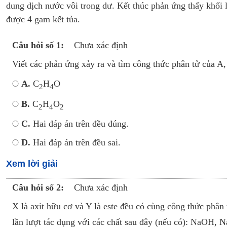
dung dịch nước vôi trong dư. Kết thúc phản ứng thấy khối 
được 4 gam kết tủa.
Câu hỏi số 1:
Chưa xác định
Viết các phản ứng xảy ra và tìm công thức phân tử của A, 
A.
C
H
O
2
4
B.
C
H
O
2
4
2
C.
Hai đáp án trên đều đúng.
D.
Hai đáp án trên đều sai.
Xem lời giải
Câu hỏi số 2:
Chưa xác định
X là axit hữu cơ và Y là este đều có cùng công thức phân
lần lượt tác dụng với các chất sau đây (nếu có): NaOH,