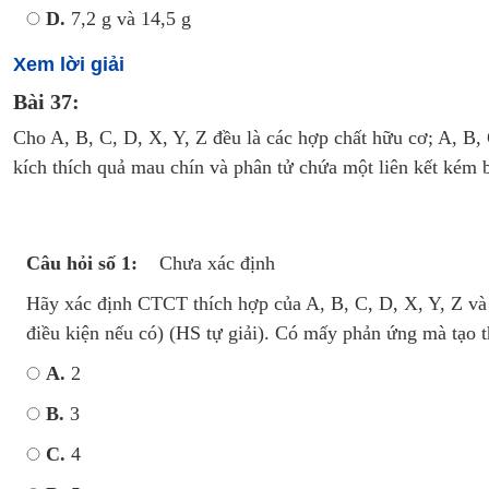
D.
7,2 g và 14,5 g
Xem lời giải
Bài 37:
Cho A, B, C, D, X, Y, Z đều là các hợp chất hữu cơ; A, B,
kích thích quả mau chín và phân tử chứa một liên kết kém 
Câu hỏi số 1:
Chưa xác định
Hãy xác định CTCT thích hợp của A, B, C, D, X, Y, Z và 
điều kiện nếu có) (HS tự giải). Có mấy phản ứng mà tạo t
A.
2
B.
3
C.
4