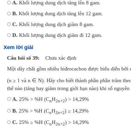
A.
Khối lượng dung dịch tăng lên 8 gam.
B.
Khối lượng dung dịch tăng lên 12 gam.
C.
Khối lượng dung dịch giảm 8 gam.
D.
Khối lượng dung dịch giảm đi 12 gam.
Xem lời giải
Câu hỏi số 39:
Chưa xác định
Một dãy chất gồm nhiều hiđrocacbon được biểu diễn bởi 
(n ≥ 1 và n ∈ N). Hãy cho biết thành phần phần trăm theo
thế nào (tăng hay giảm trong giới hạn nào) khi số nguyên 
A.
25% > %H (C
H
) > 14,29%
n
2n+2
B.
25% > %H (C
H
) ≥ 14,29%
n
2n+2
C.
25% ≥ %H (C
H
) > 14,29%
n
2n+2