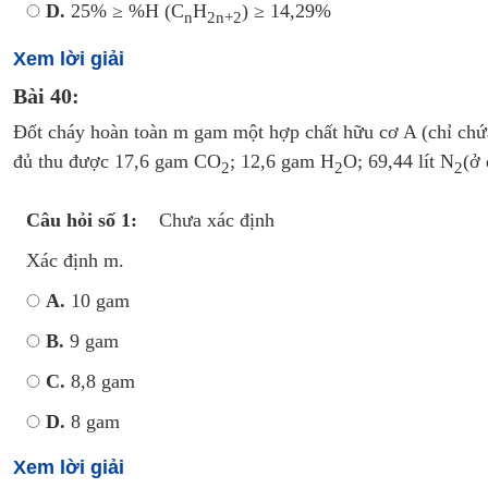
D.
25% ≥ %H (C
H
) ≥ 14,29%
n
2n+2
Xem lời giải
Bài 40:
Đốt cháy hoàn toàn m gam một hợp chất hữu cơ A (chỉ chứ
đủ thu được 17,6 gam CO
; 12,6 gam H
O; 69,44 lít N
(ở 
2
2
2
Câu hỏi số 1:
Chưa xác định
Xác định m.
A.
10 gam
B.
9 gam
C.
8,8 gam
D.
8 gam
Xem lời giải