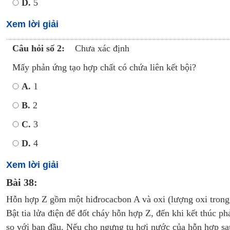
D.
5
Xem lời giải
Câu hỏi số 2:
Chưa xác định
Mấy phản ứng tạo hợp chất có chứa liên kết bội?
A.
1
B.
2
C.
3
D.
4
Xem lời giải
Bài 38:
Hỗn hợp Z gồm một hiđrocacbon A và oxi (lượng oxi trong Z
Bật tia lửa điện để đốt cháy hỗn hợp Z, đến khi kết thúc ph
so với ban đầu. Nếu cho ngưng tụ hơi nước của hỗn hợp sau 