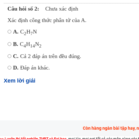
Câu hỏi số 2:
Chưa xác định
Xác định công thức phân tử của A.
A.
C
H
N
2
7
B.
C
H
N
4
14
2
C.
Cả 2 đáp án trên đều đúng.
D.
Đáp án khác.
Xem lời giải
Còn hàng ngàn bài tập hay, 