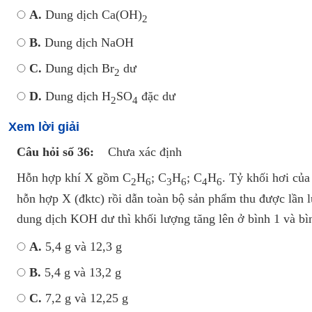
A.
Dung dịch Ca(OH)
2
B.
Dung dịch NaOH
C.
Dung dịch Br
dư
2
D.
Dung dịch H
SO
đặc dư
2
4
Xem lời giải
Câu hỏi số 36:
Chưa xác định
Hỗn hợp khí X gồm C
H
; C
H
; C
H
. Tỷ khối hơi của
2
6
3
6
4
6
hỗn hợp X (đktc) rồi dẫn toàn bộ sản phẩm thu được lần 
dung dịch KOH dư thì khối lượng tăng lên ở bình 1 và bì
A.
5,4 g và 12,3 g
B.
5,4 g và 13,2 g
C.
7,2 g và 12,25 g