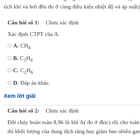
tích khí và hơi đều đo ở cùng điều kiện nhiệt độ và áp suất)
Câu hỏi số 1:
Chưa xác định
Xác định CTPT của A.
A.
CH
4
B.
C
H
2
4
C.
C
H
2
6
D.
Đáp án khác.
Xem lời giải
Câu hỏi số 2:
Chưa xác định
Đốt cháy hoàn toàn 8,96 lít khí A( đo ở đktc) rồi cho t
thì khối lượng của dung dịch tăng hay giảm bao nhiêu ga