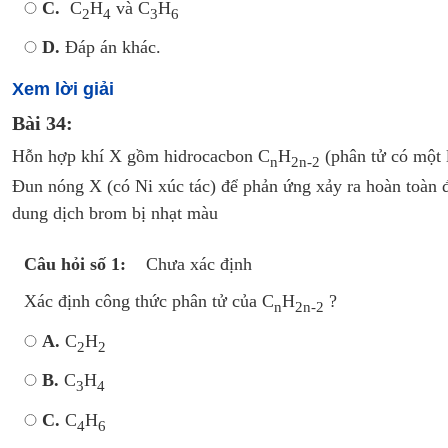
C.
C
H
và C
H
2
4
3
6
D.
Đáp án khác.
Xem lời giải
Bài 34:
Hỗn hợp khí X gồm hidrocacbon C
H
(phân tử có một l
n
2n-2
Đun nóng X (có Ni xúc tác) để phản ứng xảy ra hoàn toàn
dung dịch brom bị nhạt màu
Câu hỏi số 1:
Chưa xác định
Xác định công thức phân tử của C
H
?
n
2n-2
A.
C
H
2
2
B.
C
H
3
4
C.
C
H
4
6