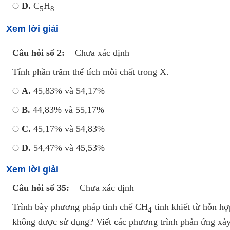
D.
C
H
5
8
Xem lời giải
Câu hỏi số 2:
Chưa xác định
Tính phần trăm thể tích mỗi chất trong X.
A.
45,83% và 54,17%
B.
44,83% và 55,17%
C.
45,17% và 54,83%
D.
54,47% và 45,53%
Xem lời giải
Câu hỏi số 35:
Chưa xác định
Trình bày phương pháp tinh chế CH
tinh khiết từ hỗn h
4
không được sử dụng? Viết các phương trình phản ứng xảy