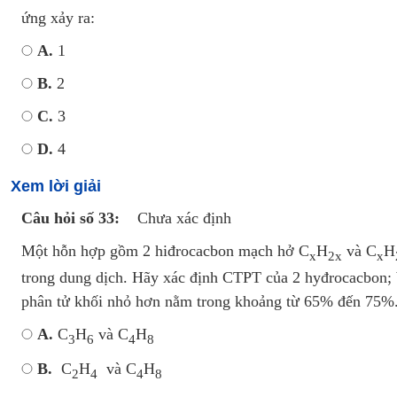
ứng xảy ra:
A.
1
B.
2
C.
3
D.
4
Xem lời giải
Câu hỏi số 33:
Chưa xác định
Một hỗn hợp gồm 2 hiđrocacbon mạch hở C
H
và C
H
x
2x
x
trong dung dịch. Hãy xác định CTPT của 2 hyđrocacbon; bi
phân tử khối nhỏ hơn nằm trong khoảng từ 65% đến 75%
A.
C
H
và C
H
3
6
4
8
B.
C
H
và C
H
2
4
4
8