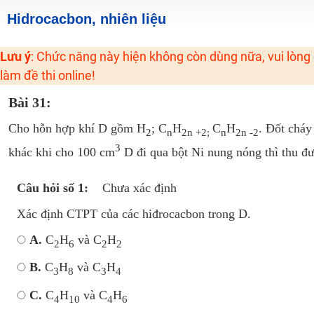
2K6! Lộ Trình Sun 2024 - Ba bước luyện thi TN THPT - ĐH ít nhất 25 điểm
Hidrocacbon, nhiên liệu
Hot! Lễ hội đồng giá 449K - 499K toàn bộ khoá học tại Tuyensinh247 (Từ
Lưu ý
: Chức năng này hiện không còn dùng nữa, vui lòng
Khuyến Mãi Khoá Học 1K Chỉ Từ 11-13/09/2024
làm đề thi online!
Đồng giá khóa học 499K - 399K (13/11-15/11)
Bài 31:
Khai giảng các khóa lớp 9 Toán - Lý - Hóa - Văn - Anh năm 2018
Khai giảng khóa Ngữ văn 7 - xây nền vững chắc cho tương lai!
Cho hỗn hợp khí D gồm H
; C
H
C
H
. Đốt cháy
2
n
2n +2;
n
2n -2
Luyện thi vào lớp 10 môn Toán, Văn, Hóa, Anh, Lý với giáo viên giỏi và nổi 
3
khác khi cho 100 cm
D đi qua bột Ni nung nóng thì thu đ
Câu hỏi số 1:
Chưa xác định
Xác định CTPT của các hiđrocacbon trong D.
A.
C
H
và C
H
2
6
2
2
B.
C
H
và C
H
3
8
3
4
C.
C
H
và C
H
4
10
4
6