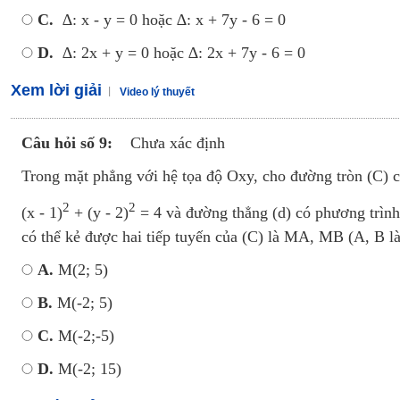
C.
∆: x - y = 0 hoặc ∆: x + 7y - 6 = 0
D.
∆: 2x + y = 0 hoặc ∆: 2x + 7y - 6 = 0
Xem lời giải
Video lý thuyết
Câu hỏi số 9:
Chưa xác định
Trong mặt phẳng với hệ tọa độ Oxy, cho đường tròn (C) 
2
2
(x - 1)
+ (y - 2)
= 4 và đường thẳng (d) có phương trình
có thể kẻ được hai tiếp tuyến của (C) là MA, MB (A, B là
A.
M(2; 5)
B.
M(-2; 5)
C.
M(-2;-5)
D.
M(-2; 15)