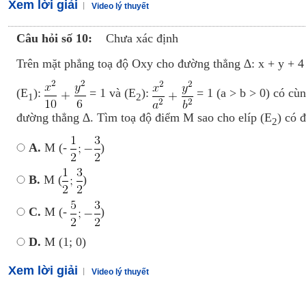
Xem lời giải
Video lý thuyết
Câu hỏi số 10:
Chưa xác định
Trên mặt phẳng toạ độ Oxy cho đường thẳng ∆: x + y + 4 
(E
):
= 1 và (E
):
= 1 (a > b > 0) có cùn
1
2
đường thẳng ∆. Tìm toạ độ điểm M sao cho elíp (E
) có 
2
A.
M (-
)
B.
M (
)
C.
M (-
)
D.
M (1; 0)
Xem lời giải
Video lý thuyết