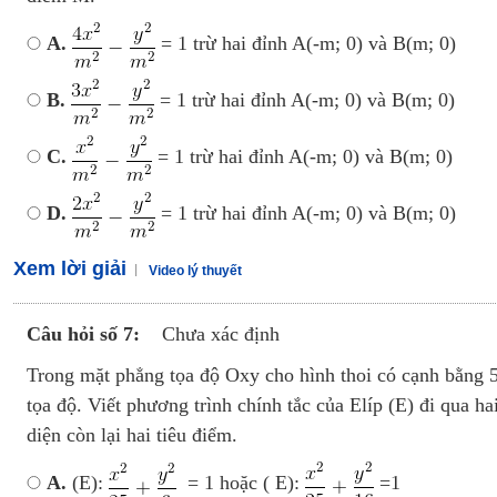
A.
= 1 trừ hai đỉnh A(-m; 0) và B(m; 0)
B.
= 1 trừ hai đỉnh A(-m; 0) và B(m; 0)
C.
= 1 trừ hai đỉnh A(-m; 0) và B(m; 0)
D.
= 1 trừ hai đỉnh A(-m; 0) và B(m; 0)
Xem lời giải
Video lý thuyết
Câu hỏi số 7:
Chưa xác định
Trong mặt phẳng tọa độ Oxy cho hình thoi có cạnh bằng 5
tọa độ. Viết phương trình chính tắc của Elíp (E) đi qua ha
diện còn lại hai tiêu điểm.
A.
(E):
= 1 hoặc ( E):
=1