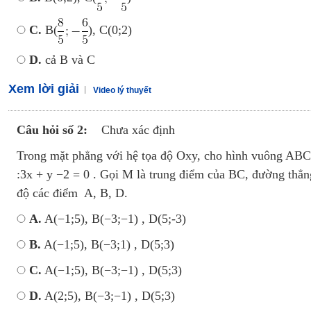
C.
B(
), C(0;2)
D.
cả B và C
Xem lời giải
Video lý thuyết
Câu hỏi số 2:
Chưa xác định
Trong mặt phẳng với hệ tọa độ Oxy, cho hình vuông ABC
:3x + y −2 = 0 . Gọi M là trung điểm của BC, đường thẳn
độ các điểm A, B, D.
A.
A(−1;5), B(−3;−1) , D(5;-3)
B.
A(−1;5), B(−3;1) , D(5;3)
C.
A(−1;5), B(−3;−1) , D(5;3)
D.
A(2;5), B(−3;−1) , D(5;3)