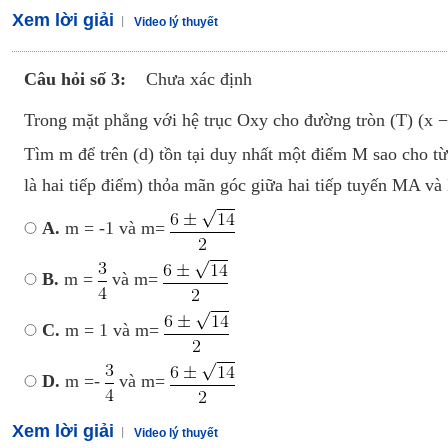
Xem lời giải
Video lý thuyết
Câu hỏi số 3:
Chưa xác định
Trong mặt phẳng với hệ trục Oxy cho đường tròn (T) (x −
Tìm m để trên (d) tồn tại duy nhất một điểm M sao cho t
là hai tiếp điểm) thỏa mãn góc giữa hai tiếp tuyến MA v
A.
m = -1 và m=
B.
m =
và m=
C.
m = 1 và m=
D.
m =-
và m=
Xem lời giải
Video lý thuyết