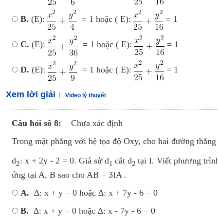
B.
(E):
= 1 hoặc ( E):
= 1
C.
(E):
= 1 hoặc ( E):
= 1
D.
(E):
= 1 hoặc ( E):
= 1
Xem lời giải
Video lý thuyết
Câu hỏi số 8:
Chưa xác định
Trong mặt phẳng với hệ tọa độ Oxy, cho hai đường thẳng
d
: x + 2y - 2 = 0. Giả sử d
cắt d
tại I. Viết phương trì
2
1
2
ứng tại A, B sao cho AB = 3IA .
A.
∆: x + y = 0 hoặc ∆: x + 7y - 6 = 0
B.
∆: x + y = 0 hoặc ∆: x - 7y - 6 = 0