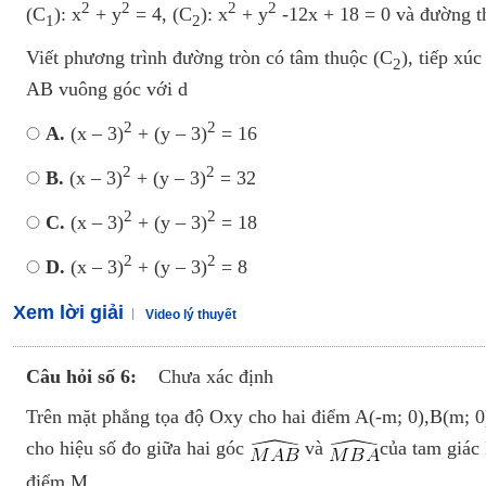
2
2
2
2
(C
): x
+ y
= 4, (C
): x
+ y
-12x + 18 = 0 và đường th
1
2
Viết phương trình đường tròn có tâm thuộc (C
), tiếp xúc
2
AB vuông góc với d
2
2
A.
(x – 3)
+ (y – 3)
= 16
2
2
B.
(x – 3)
+ (y – 3)
= 32
2
2
C.
(x – 3)
+ (y – 3)
= 18
2
2
D.
(x – 3)
+ (y – 3)
= 8
Xem lời giải
Video lý thuyết
Câu hỏi số 6:
Chưa xác định
Trên mặt phẳng tọa độ Oxy cho hai điểm A(-m; 0),B(m; 
cho hiệu số đo giữa hai góc
và
của tam giác
điểm M.