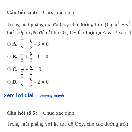
Câu hỏi số 4:
Chưa xác định
2
2
Trong mặt phẳng tọa độ Oxy cho đường tròn (C): x
+ y
biết tiếp tuyến đó cắt tia Ox, Oy lần lượt tại A và B sao
A.
+
- 3 = 0
B.
+
- 1 = 0
C.
+
= 0
D.
+
- 2 = 0
Xem lời giải
Video lý thuyết
Câu hỏi số 5:
Chưa xác định
Trong mặt phẳng với hệ tọa độ Oxy, cho các đường tròn