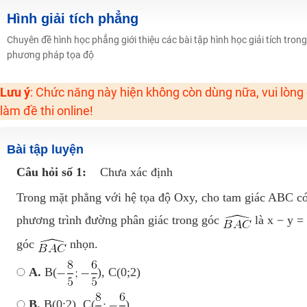
2K6! Lộ Trình Sun 2024 - Ba bước luyện thi TN THPT - ĐH ít nhất 25 điểm
Hình giải tích phẳng
Hot! Lễ hội đồng giá 449K - 499K toàn bộ khoá học tại Tuyensinh247 (Từ
Chuyên đề hình học phẳng giới thiệu các bài tập hình học giải tích tro
phương pháp tọa độ
Khuyến Mãi Khoá Học 1K Chỉ Từ 11-13/09/2024
Đồng giá khóa học 499K - 399K (13/11-15/11)
Lưu ý
: Chức năng này hiện không còn dùng nữa, vui lòng
Khai giảng các khóa lớp 9 Toán - Lý - Hóa - Văn - Anh năm 2018
làm đề thi online!
Khai giảng khóa Ngữ văn 7 - xây nền vững chắc cho tương lai!
Luyện thi vào lớp 10 môn Toán, Văn, Hóa, Anh, Lý với giáo viên giỏi và nổi 
Bài tập luyện
Câu hỏi số 1:
Chưa xác định
Trong mặt phẳng với hệ tọa độ Oxy, cho tam giác ABC có đ
phương trình đường phân giác trong góc
là x − y =
góc
nhọn.
A.
B(
), C(0;2)
B.
B(0;2), C(
)