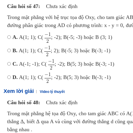
Câu hỏi số 47:
Chưa xác định
Trong mặt phẳng với hệ trục tọa độ Oxy, cho tam giác A
đường phân giác trong AD có phương trình: x - y = 0, đư
A.
A(1; 1); C(
; -2); B(-5; -3) hoặc B (3; 1)
B.
A(1; 1); C(
; 2); B(-5; 3) hoặc B(-3; -1)
C.
A(-1; -1); C(
; -2); B(5; 3) hoặc B(-3; -1)
D.
A(1; 1); C(
; -2); B(5; 3) hoặc B(-3; -1)
Xem lời giải
Video lý thuyết
Câu hỏi số 48:
Chưa xác định
Trong mặt phẳng hệ tọa độ Oxy, cho tam giác ABC có A(1;
thẳng ∆, biết ∆ qua A và cùng với đường thẳng d cũng qu
bằng nhau .