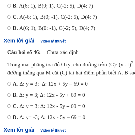
B.
A(6; 1), B(0; 1), C(-2; 5), D(4; 7)
C.
A(-6; 1), B(0; -1), C(-2; 5), D(4; 7)
D.
A(6; 1), B(0; -1), C(-2; 5), D(4; 7)
Xem lời giải
Video lý thuyết
Câu hỏi số 46:
Chưa xác định
2
Trong mặt phẳng tọa độ Oxy, cho đường tròn (C): (x -1)
đường thẳng qua M cắt (C) tại hai điểm phân biệt A, B 
A.
∆: y = 3; ∆: 12x + 5y – 69 = 0
B.
∆: y = 3; ∆: 12x - 5y + 69 = 0
C.
∆: y = 3; ∆: 12x - 5y – 69 = 0
D.
∆: y= -3; ∆: 12x - 5y – 69 = 0
Xem lời giải
Video lý thuyết