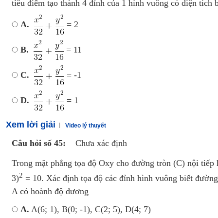
tiêu điểm tạo thành 4 đỉnh của 1 hình vuông có diện tích 
A.
= 2
B.
= 11
C.
= -1
D.
= 1
Xem lời giải
Video lý thuyết
Câu hỏi số 45:
Chưa xác định
Trong mặt phẳng tọa độ Oxy cho đường tròn (C) nội tiếp
2
3)
= 10. Xác định tọa độ các đỉnh hình vuông biết đườn
A có hoành độ dương
A.
A(6; 1), B(0; -1), C(2; 5), D(4; 7)