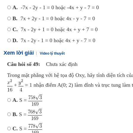
A.
-7x - 2y - 1 = 0 hoặc -4x + y - 7 = 0
B.
7x + 2y - 1 = 0 hoặc 4x - y - 7 = 0
C.
7x - 2y + 1 = 0 hoặc 4x + y + 7 = 0
D.
7x - 2y - 1 = 0 hoặc 4x + y - 7 = 0
Xem lời giải
Video lý thuyết
Câu hỏi số 49:
Chưa xác định
Trong mặt phẳng với hệ tọa độ Oxy, hãy tính diện tích củ
+
= 1 nhận điểm A(0; 2) làm đỉnh và trục tung làm t
A.
S =
B.
S =
C.
S =