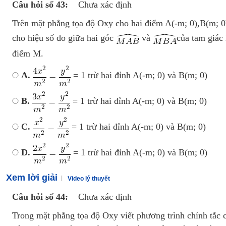
Câu hỏi số 43:
Chưa xác định
Trên mặt phẳng tọa độ Oxy cho hai điểm A(-m; 0),B(m; 
cho hiệu số đo giữa hai góc
và
của tam giác
điểm M.
A.
= 1 trừ hai đỉnh A(-m; 0) và B(m; 0)
B.
= 1 trừ hai đỉnh A(-m; 0) và B(m; 0)
C.
= 1 trừ hai đỉnh A(-m; 0) và B(m; 0)
D.
= 1 trừ hai đỉnh A(-m; 0) và B(m; 0)
Xem lời giải
Video lý thuyết
Câu hỏi số 44:
Chưa xác định
Trong mặt phẳng tọa độ Oxy viết phương trình chính tắc củ