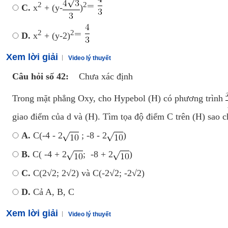
2
2
C.
x
+ (y-
)
2
2
D.
x
+ (y-2)
Xem lời giải
Video lý thuyết
Câu hỏi số 42:
Chưa xác định
Trong mặt phẳng Oxy, cho Hypebol (H) có phương trình
giao điểm của d và (H). Tìm tọa độ điểm C trên (H) sao c
A.
C(-4 - 2
; -8 - 2
)
B.
C( -4 + 2
; -8 + 2
)
C.
C(2√2; 2√2) và C(-2√2; -2√2)
D.
Cả A, B, C
Xem lời giải
Video lý thuyết