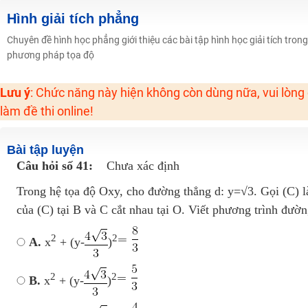
2K6! Lộ Trình Sun 2024 - Ba bước luyện thi TN THPT - ĐH ít nhất 25 điểm
Hình giải tích phẳng
Hot! Lễ hội đồng giá 449K - 499K toàn bộ khoá học tại Tuyensinh247 (Từ
Chuyên đề hình học phẳng giới thiệu các bài tập hình học giải tích tro
phương pháp tọa độ
Khuyến Mãi Khoá Học 1K Chỉ Từ 11-13/09/2024
Đồng giá khóa học 499K - 399K (13/11-15/11)
Lưu ý
: Chức năng này hiện không còn dùng nữa, vui lòng
Khai giảng các khóa lớp 9 Toán - Lý - Hóa - Văn - Anh năm 2018
làm đề thi online!
Khai giảng khóa Ngữ văn 7 - xây nền vững chắc cho tương lai!
Luyện thi vào lớp 10 môn Toán, Văn, Hóa, Anh, Lý với giáo viên giỏi và nổi 
Bài tập luyện
Câu hỏi số 41:
Chưa xác định
Trong hệ tọa độ Oxy, cho đường thẳng d: y=√3. Gọi (C) là
của (C) tại B và C cắt nhau tại O. Viết phương trình đườ
2
2
A.
x
+ (y-
)
2
2
B.
x
+ (y-
)