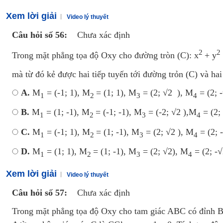
Xem lời giải
Video lý thuyết
Câu hỏi số 56:
Chưa xác định
2
2
Trong mặt phẳng tọa độ Oxy cho đường tròn (C): x
+ y
mà từ đó kẻ được hai tiếp tuyến tới đường trỏn (C) và ha
A.
M
= (-1; 1), M
= (1; 1), M
= (2; √2 ), M
= (2; 
1
2
3
4
B.
M
= (1; -1), M
= (-1; -1), M
= (-2; √2 ),M
= (2;
1
2
3
4
C.
M
= (-1; 1), M
= (1; -1), M
= (2; √2 ), M
= (2; 
1
2
3
4
D.
M
= (1; 1), M
= (1; -1), M
= (2; √2), M
= (2; -√
1
2
3
4
Xem lời giải
Video lý thuyết
Câu hỏi số 57:
Chưa xác định
Trong mặt phẳng tọa độ Oxy cho tam giác ABC có đỉnh B(