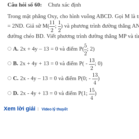
Câu hỏi số 60:
Chưa xác định
Trong mặt phẳng Oxy, cho hình vuông ABCD. Gọi M là t
= 2ND. Giả sử M(
;
) và phương trình đường thẳng AN
đường chéo BD. Viết phương trình đường thẳng MP và tìm
A.
2x + 4y – 13 = 0 và điểm P(
; 2)
B.
2x + 4y + 13 = 0 và điểm P( -
; 0)
C.
2x - 4y – 13 = 0 và điểm P(0; -
)
D.
2x - 4y + 13 = 0 và điểm P(1;
)
Xem lời giải
Video lý thuyết