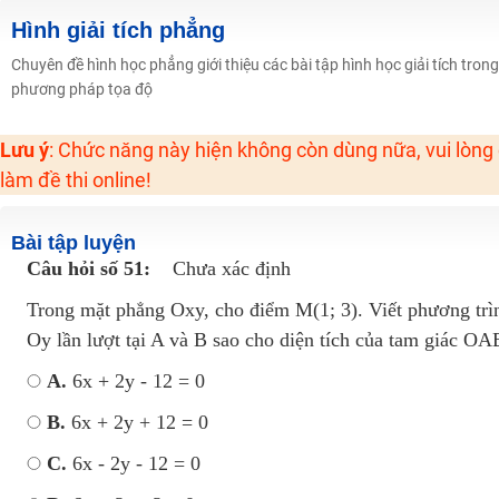
2K6! Lộ Trình Sun 2024 - Ba bước luyện thi TN THPT - ĐH ít nhất 25 điểm
Hình giải tích phẳng
Hot! Lễ hội đồng giá 449K - 499K toàn bộ khoá học tại Tuyensinh247 (Từ
Chuyên đề hình học phẳng giới thiệu các bài tập hình học giải tích tro
phương pháp tọa độ
Khuyến Mãi Khoá Học 1K Chỉ Từ 11-13/09/2024
Đồng giá khóa học 499K - 399K (13/11-15/11)
Lưu ý
: Chức năng này hiện không còn dùng nữa, vui lòng
Khai giảng các khóa lớp 9 Toán - Lý - Hóa - Văn - Anh năm 2018
làm đề thi online!
Khai giảng khóa Ngữ văn 7 - xây nền vững chắc cho tương lai!
Luyện thi vào lớp 10 môn Toán, Văn, Hóa, Anh, Lý với giáo viên giỏi và nổi 
Bài tập luyện
Câu hỏi số 51:
Chưa xác định
Trong mặt phẳng Oxy, cho điểm M(1; 3). Viết phương trìn
Oy lần lượt tại A và B sao cho diện tích của tam giác O
A.
6x + 2y - 12 = 0
B.
6x + 2y + 12 = 0
C.
6x - 2y - 12 = 0