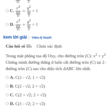
C.
= 1
D.
= 1
Xem lời giải
Video lý thuyết
Câu hỏi số 55:
Chưa xác định
2
2
Trong mặt phẳng tọa độ Oxy, cho đường tròn (C): x
+ y
Chứng minh đường thẳng d luôn cắt đường tròn (C) tại 2 
đường tròn (C) sao cho diện tích ∆ABC lớn nhất.
A.
C(1 - √2; 1 + √2)
B.
C(2 - √2; 2 + √2)
C.
C(2 + √2; 2 + √2)
D.
C(1 - √2; 2 + √2)