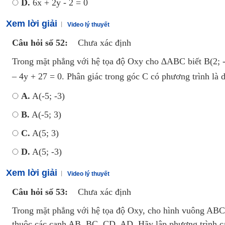
D.
6x + 2y - 2 = 0
Xem lời giải
Video lý thuyết
Câu hỏi số 52:
Chưa xác định
Trong mặt phẳng với hệ tọa độ Oxy cho ∆ABC biết B(2; -
– 4y + 27 = 0. Phân giác trong góc C có phương trình là 
A.
A(-5; -3)
B.
A(-5; 3)
C.
A(5; 3)
D.
A(5; -3)
Xem lời giải
Video lý thuyết
Câu hỏi số 53:
Chưa xác định
Trong mặt phẳng với hệ tọa độ Oxy, cho hình vuông ABCD b
thuộc các cạnh AB, BC, CD, AD. Hãy lập phương trình 