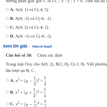
đường phân giác góc C là CC’: x - y - 1 = 0. Tính tọa độ 
A.
A(4; 1) và C(-4; 5)
B.
A(4; -2) và C(-4; -1)
C.
A(4; 2) và C(-4; 1)
D.
A(4; -1) và C(-4; -5)
Xem lời giải
Video lý thuyết
Câu hỏi số 58:
Chưa xác định
Trong mặt Oxy cho A(0; 2), B(1; 0), C(-1; 0). Viết phươ
lần lượt tại B, C.
2
A.
x
+
=
2
B.
x
+
=
2
C.
x
+
=