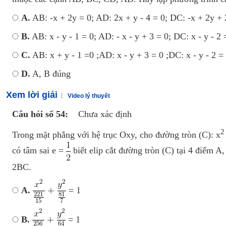
A.
AB: -x + 2y = 0; AD: 2x + y - 4 = 0; DC: -x + 2y + 
B.
AB: x - y - 1 = 0; AD: - x - y + 3 = 0; DC: x - y - 2 
C.
AB: x + y - 1 =0 ;AD: x - y + 3 = 0 ;DC: x - y - 2 = 
D.
A, B đúng
Xem lời giải
Video lý thuyết
Câu hỏi số 54:
Chưa xác định
Trong mặt phẳng với hệ trục Oxy, cho đường tròn (C): x
có tâm sai e =
biết elip cắt đường tròn (C) tại 4 điểm 
2BC.
A.
= 1
B.
= 1