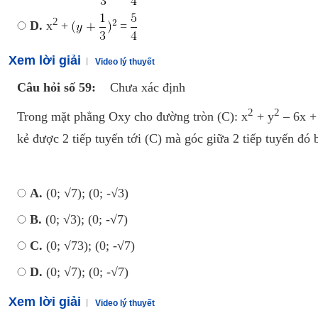
2
D.
x
+
=
Xem lời giải
Video lý thuyết
Câu hỏi số 59:
Chưa xác định
2
2
Trong mặt phẳng Oxy cho đường tròn (C): x
+ y
– 6x +
kẻ được 2 tiếp tuyến tới (C) mà góc giữa 2 tiếp tuyến đó 
A.
(0; √7); (0; -√3)
B.
(0; √3); (0; -√7)
C.
(0; √73); (0; -√7)
D.
(0; √7); (0; -√7)
Xem lời giải
Video lý thuyết