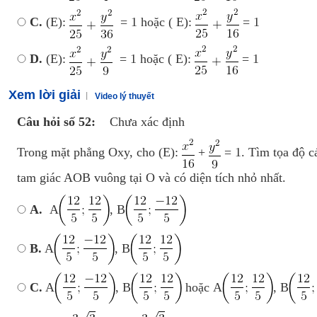
C.
(E):
= 1 hoặc ( E):
= 1
D.
(E):
= 1 hoặc ( E):
= 1
Xem lời giải
Video lý thuyết
Câu hỏi số 52:
Chưa xác định
Trong mặt phẳng Oxy, cho (E):
+
= 1. Tìm tọa độ c
tam giác AOB vuông tại O và có diện tích nhỏ nhất.
A.
A
, B
B.
A
, B
C.
A
, B
hoặc A
, B