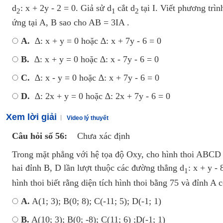
d
: x + 2y - 2 = 0. Giả sử d
cắt d
tại I. Viết phương trì
2
1
2
ứng tại A, B sao cho AB = 3IA .
A.
∆: x + y = 0 hoặc ∆: x + 7y - 6 = 0
B.
∆: x + y = 0 hoặc ∆: x - 7y - 6 = 0
C.
∆: x - y = 0 hoặc ∆: x + 7y - 6 = 0
D.
∆: 2x + y = 0 hoặc ∆: 2x + 7y - 6 = 0
Xem lời giải
Video lý thuyết
Câu hỏi số 56:
Chưa xác định
Trong mặt phẳng với hệ tọa độ Oxy, cho hình thoi ABCD 
hai đỉnh B, D lần lượt thuộc các đường thẳng d
: x + y - 
1
hình thoi biết rằng diện tích hình thoi bằng 75 và đỉnh A
A.
A(1; 3); B(0; 8); C(-11; 5); D(-1; 1)
B.
A(10; 3); B(0; -8); C(11; 6) ;D(-1; 1)