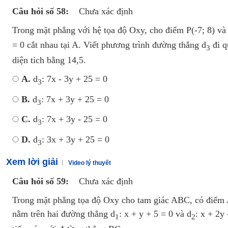
Câu hỏi số 58:
Chưa xác định
Trong mặt phẳng với hệ tọa độ Oxy, cho điểm P(-7; 8) và
= 0 cắt nhau tại A. Viết phương trình đường thẳng d
đi q
3
diện tich bằng 14,5.
A.
d
: 7x - 3y + 25 = 0
3
B.
d
: 7x + 3y + 25 = 0
3
C.
d
: 7x + 3y - 25 = 0
3
D.
d
: 3x + 3y + 25 = 0
3
Xem lời giải
Video lý thuyết
Câu hỏi số 59:
Chưa xác định
Trong mặt phẳng tọa độ Oxy cho tam giác ABC, có điểm A(
nằm trên hai đường thẳng d
: x + y + 5 = 0 và d
: x + 2y
1
2