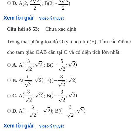
D.
A(2;
); B(2; -
)
Xem lời giải
Video lý thuyết
Câu hỏi số 53:
Chưa xác định
Trong mặt phẳng tọa độ Oxy, cho elip (E). Tìm các điểm
cho tam giác OAB cân tại O và có diện tích lớn nhất.
A.
A
; B(
B.
A
; B(
C.
A
; B(
D.
A
; B(
Xem lời giải
Video lý thuyết