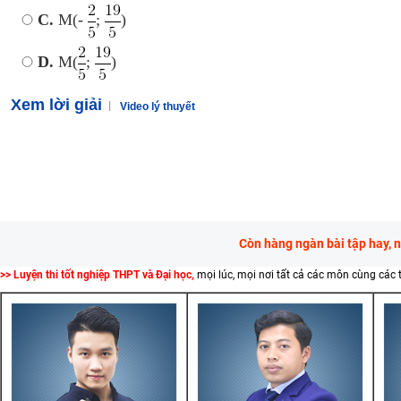
C.
M(-
;
)
D.
M(
;
)
Xem lời giải
Video lý thuyết
Còn hàng ngàn bài tập hay, 
>> Luyện thi tốt nghiệp THPT và Đại học,
mọi lúc, mọi nơi tất cả các môn cùng các 