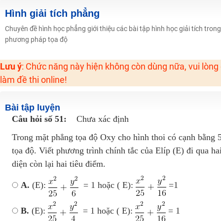
Học online lớp 2 với thầy cô giáo giỏi, nổi tiếng
Hình giải tích phẳng
2K6! Lộ Trình Sun 2024 - Ba bước luyện thi TN THPT - ĐH ít nhất 25 điểm
Chuyên đề hình học phẳng giới thiệu các bài tập hình học giải tích tro
phương pháp tọa độ
Hot! Lễ hội đồng giá 449K - 499K toàn bộ khoá học tại Tuyensinh247 (Từ
Khuyến Mãi Khoá Học 1K Chỉ Từ 11-13/09/2024
Lưu ý
: Chức năng này hiện không còn dùng nữa, vui lòng
Đồng giá khóa học 499K - 399K (13/11-15/11)
làm đề thi online!
Khai giảng các khóa lớp 9 Toán - Lý - Hóa - Văn - Anh năm 2018
Khai giảng khóa Ngữ văn 7 - xây nền vững chắc cho tương lai!
Bài tập luyện
Luyện thi vào lớp 10 môn Toán, Văn, Hóa, Anh, Lý với giáo viên giỏi và nổi 
Câu hỏi số 51:
Chưa xác định
Trong mặt phẳng tọa độ Oxy cho hình thoi có cạnh bằng 5
tọa độ. Viết phương trình chính tắc của Elíp (E) đi qua ha
diện còn lại hai tiêu điểm.
A.
(E):
= 1 hoặc ( E):
=1
B.
(E):
= 1 hoặc ( E):
= 1