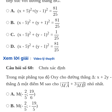
tiếp xúc với đường thẳng BG.
2
2
A.
(x + 5)
+(y - 1)
=
2
2
B.
(x - 5)
+ (y + 1)
=
2
2
C.
(x - 5)
+ (y - 1)
=
2
2
D.
(x - 5)
+ (y - 1)
=
Xem lời giải
Video lý thuyết
Câu hỏi số 60:
Chưa xác định
Trong mặt phẳng tọa độ Oxy cho đường thẳng ∆: x + 2y - 
thẳng ∆ một điểm M sao cho |
+ 3
| nhỏ nhất.
A.
M(-
;
)
B.
M(-
; -
)