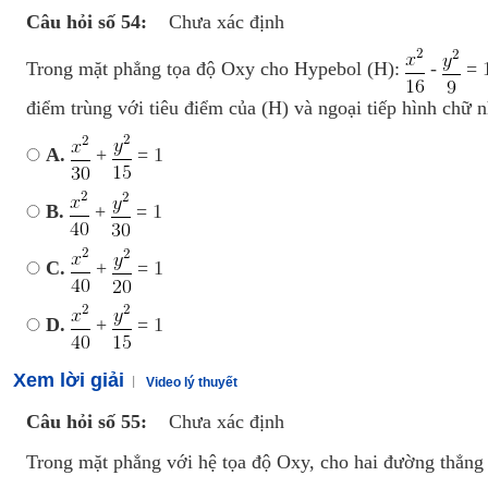
Câu hỏi số 54:
Chưa xác định
Trong mặt phẳng tọa độ Oxy cho Hypebol (H):
-
= 1
điểm trùng với tiêu điểm của (H) và ngoại tiếp hình chữ n
A.
+
= 1
B.
+
= 1
C.
+
= 1
D.
+
= 1
Xem lời giải
Video lý thuyết
Câu hỏi số 55:
Chưa xác định
Trong mặt phẳng với hệ tọa độ Oxy, cho hai đường thẳng