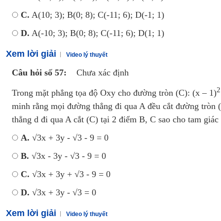
C.
A(10; 3); B(0; 8); C(-11; 6); D(-1; 1)
D.
A(-10; 3); B(0; 8); C(-11; 6); D(1; 1)
Xem lời giải
Video lý thuyết
Câu hỏi số 57:
Chưa xác định
2
Trong mặt phẳng tọa độ Oxy cho đường tròn (C): (x – 1)
minh rằng mọi đường thẳng đi qua A đều cắt đường tròn (
thẳng d đi qua A cắt (C) tại 2 điểm B, C sao cho tam giá
A.
√3x + 3y - √3 - 9 = 0
B.
√3x - 3y - √3 - 9 = 0
C.
√3x + 3y + √3 - 9 = 0
D.
√3x + 3y - √3 = 0
Xem lời giải
Video lý thuyết