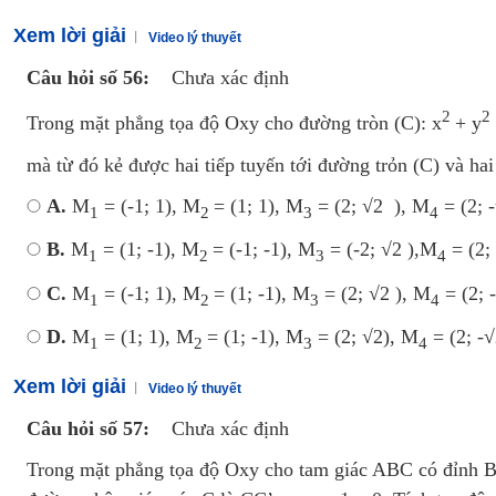
Xem lời giải
Video lý thuyết
Câu hỏi số 56:
Chưa xác định
2
2
Trong mặt phẳng tọa độ Oxy cho đường tròn (C): x
+ y
mà từ đó kẻ được hai tiếp tuyến tới đường trỏn (C) và ha
A.
M
= (-1; 1), M
= (1; 1), M
= (2; √2 ), M
= (2; 
1
2
3
4
B.
M
= (1; -1), M
= (-1; -1), M
= (-2; √2 ),M
= (2;
1
2
3
4
C.
M
= (-1; 1), M
= (1; -1), M
= (2; √2 ), M
= (2; 
1
2
3
4
D.
M
= (1; 1), M
= (1; -1), M
= (2; √2), M
= (2; -√
1
2
3
4
Xem lời giải
Video lý thuyết
Câu hỏi số 57:
Chưa xác định
Trong mặt phẳng tọa độ Oxy cho tam giác ABC có đỉnh B(