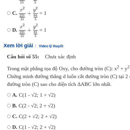
C.
= 1
D.
= 1
Xem lời giải
Video lý thuyết
Câu hỏi số 55:
Chưa xác định
2
2
Trong mặt phẳng tọa độ Oxy, cho đường tròn (C): x
+ y
Chứng minh đường thẳng d luôn cắt đường tròn (C) tại 2 
đường tròn (C) sao cho diện tích ∆ABC lớn nhất.
A.
C(1 - √2; 1 + √2)
B.
C(2 - √2; 2 + √2)
C.
C(2 + √2; 2 + √2)
D.
C(1 - √2; 2 + √2)