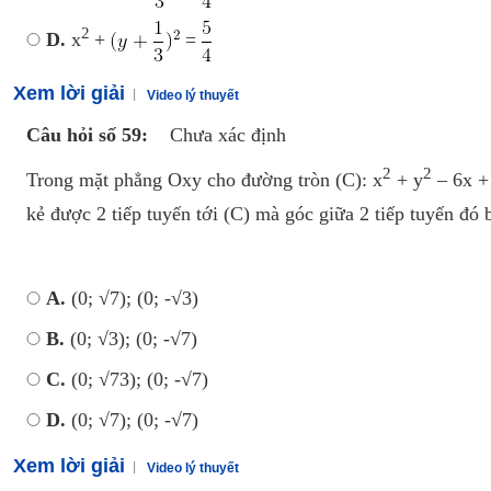
2
D.
x
+
=
Xem lời giải
Video lý thuyết
Câu hỏi số 59:
Chưa xác định
2
2
Trong mặt phẳng Oxy cho đường tròn (C): x
+ y
– 6x +
kẻ được 2 tiếp tuyến tới (C) mà góc giữa 2 tiếp tuyến đó 
A.
(0; √7); (0; -√3)
B.
(0; √3); (0; -√7)
C.
(0; √73); (0; -√7)
D.
(0; √7); (0; -√7)
Xem lời giải
Video lý thuyết