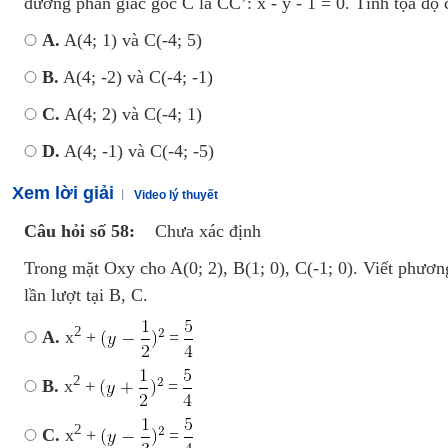
đường phân giác góc C là CC’: x - y - 1 = 0. Tính tọa độ 
A.
A(4; 1) và C(-4; 5)
B.
A(4; -2) và C(-4; -1)
C.
A(4; 2) và C(-4; 1)
D.
A(4; -1) và C(-4; -5)
Xem lời giải
Video lý thuyết
Câu hỏi số 58:
Chưa xác định
Trong mặt Oxy cho A(0; 2), B(1; 0), C(-1; 0). Viết phươ
lần lượt tại B, C.
2
A.
x
+
=
2
B.
x
+
=
2
C.
x
+
=