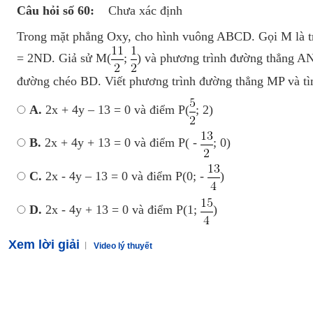
Câu hỏi số 60:
Chưa xác định
Trong mặt phẳng Oxy, cho hình vuông ABCD. Gọi M là t
= 2ND. Giả sử M(
;
) và phương trình đường thẳng AN
đường chéo BD. Viết phương trình đường thẳng MP và tìm
A.
2x + 4y – 13 = 0 và điểm P(
; 2)
B.
2x + 4y + 13 = 0 và điểm P( -
; 0)
C.
2x - 4y – 13 = 0 và điểm P(0; -
)
D.
2x - 4y + 13 = 0 và điểm P(1;
)
Xem lời giải
Video lý thuyết