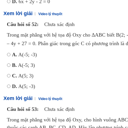
D.
6x + 2y - 2 = 0
Xem lời giải
Video lý thuyết
Câu hỏi số 52:
Chưa xác định
Trong mặt phẳng với hệ tọa độ Oxy cho ∆ABC biết B(2; -
– 4y + 27 = 0. Phân giác trong góc C có phương trình là 
A.
A(-5; -3)
B.
A(-5; 3)
C.
A(5; 3)
D.
A(5; -3)
Xem lời giải
Video lý thuyết
Câu hỏi số 53:
Chưa xác định
Trong mặt phẳng với hệ tọa độ Oxy, cho hình vuông ABCD b
thuộc các cạnh AB, BC, CD, AD. Hãy lập phương trình 