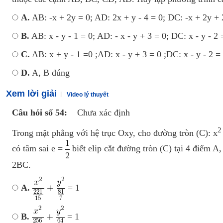
A.
AB: -x + 2y = 0; AD: 2x + y - 4 = 0; DC: -x + 2y + 
B.
AB: x - y - 1 = 0; AD: - x - y + 3 = 0; DC: x - y - 2 
C.
AB: x + y - 1 =0 ;AD: x - y + 3 = 0 ;DC: x - y - 2 = 
D.
A, B đúng
Xem lời giải
Video lý thuyết
Câu hỏi số 54:
Chưa xác định
Trong mặt phẳng với hệ trục Oxy, cho đường tròn (C): x
có tâm sai e =
biết elip cắt đường tròn (C) tại 4 điểm 
2BC.
A.
= 1
B.
= 1