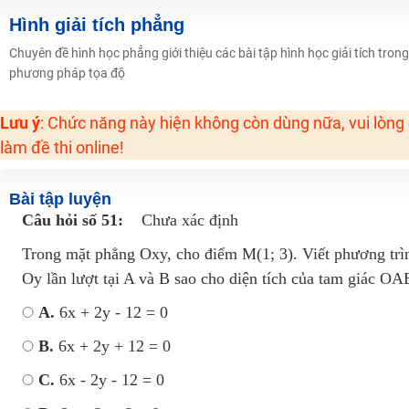
Học online lớp 2 với thầy cô giáo giỏi, nổi tiếng
Hình giải tích phẳng
2K6! Lộ Trình Sun 2024 - Ba bước luyện thi TN THPT - ĐH ít nhất 25 điểm
Chuyên đề hình học phẳng giới thiệu các bài tập hình học giải tích tro
phương pháp tọa độ
Hot! Lễ hội đồng giá 449K - 499K toàn bộ khoá học tại Tuyensinh247 (Từ
Khuyến Mãi Khoá Học 1K Chỉ Từ 11-13/09/2024
Lưu ý
: Chức năng này hiện không còn dùng nữa, vui lòng
Đồng giá khóa học 499K - 399K (13/11-15/11)
làm đề thi online!
Khai giảng các khóa lớp 9 Toán - Lý - Hóa - Văn - Anh năm 2018
Khai giảng khóa Ngữ văn 7 - xây nền vững chắc cho tương lai!
Bài tập luyện
Luyện thi vào lớp 10 môn Toán, Văn, Hóa, Anh, Lý với giáo viên giỏi và nổi 
Câu hỏi số 51:
Chưa xác định
Trong mặt phẳng Oxy, cho điểm M(1; 3). Viết phương trìn
Oy lần lượt tại A và B sao cho diện tích của tam giác O
A.
6x + 2y - 12 = 0
B.
6x + 2y + 12 = 0
C.
6x - 2y - 12 = 0