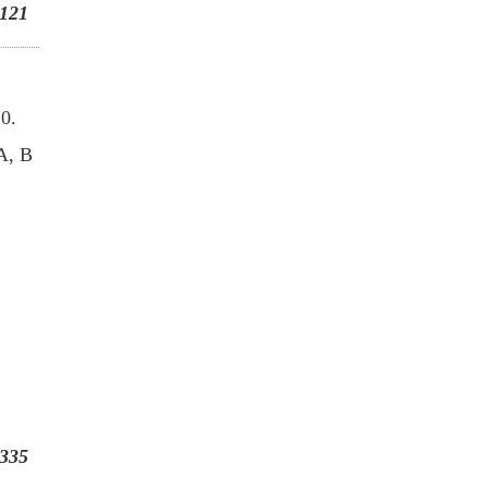
121
0.
A, B
335