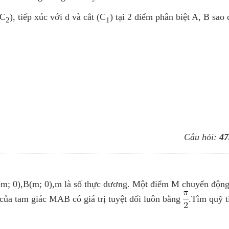
(C
), tiếp xúc với d và cắt (C
) tại 2 điểm phân biệt A, B sao 
2
1
Câu hỏi:
47
-m; 0),B(m; 0),m là số thực dương. Một điểm M chuyển động
của tam giác MAB có giá trị tuyệt đối luôn bằng
.Tìm quỹ t