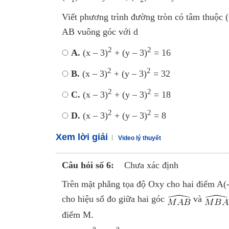
Viết phương trình đường tròn có tâm thuộc 
AB vuông góc với d
2
2
A.
(x – 3)
+ (y – 3)
= 16
2
2
B.
(x – 3)
+ (y – 3)
= 32
2
2
C.
(x – 3)
+ (y – 3)
= 18
2
2
D.
(x – 3)
+ (y – 3)
= 8
Xem lời giải
Video lý thuyết
Câu hỏi số 6:
Chưa xác định
Trên mặt phẳng tọa độ Oxy cho hai điểm A(
cho hiệu số đo giữa hai góc
và
điểm M.