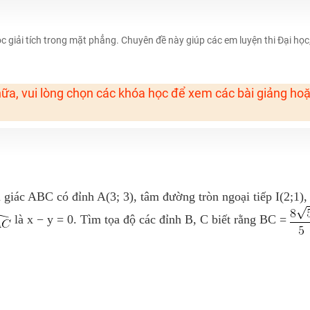
H ít nhất 25 điểm
 Tuyensinh247 (Từ 16-18/07/2025)
c giải tích trong mặt phẳng. Chuyên đề này giúp các em luyện thi Đại học
ữa, vui lòng chọn các khóa học để xem các bài giảng ho
năm 2018
g lai!
 viên giỏi và nổi tiếng
giác ABC có đỉnh A(3; 3), tâm đường tròn ngoại tiếp I(2;1),
là x − y = 0. Tìm tọa độ các đỉnh B, C biết rằng BC =