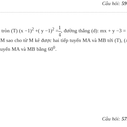
Câu hỏi:
59
2
2
tròn (T) (x −1)
+( y −1)
=
, đường thẳng (d): mx + y −3 = 
m M sao cho từ M kẻ được hai tiếp tuyến MA và MB tới (T), (
0
ếp tuyến MA và MB bằng 60
.
Câu hỏi:
57