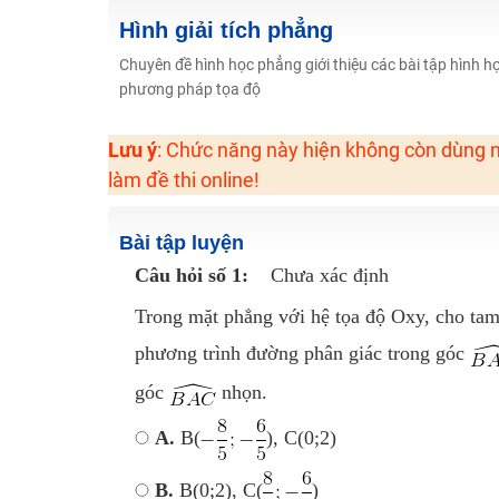
2K6! Lộ Trình Sun 2024 - Ba bước luyện thi TN THPT - Đ
Hình giải tích phẳng
Hot! Lễ hội đồng giá 449K - 499K toàn bộ khoá học tại
Chuyên đề hình học phẳng giới thiệu các bài tập hình họ
phương pháp tọa độ
Khuyến Mãi Khoá Học 1K Chỉ Từ 11-13/09/2024
Đồng giá khóa học 499K - 399K (13/11-15/11)
Lưu ý
: Chức năng này hiện không còn dùng n
Khai giảng các khóa lớp 9 Toán - Lý - Hóa - Văn - Anh 
làm đề thi online!
Khai giảng khóa Ngữ văn 7 - xây nền vững chắc cho tươn
Luyện thi vào lớp 10 môn Toán, Văn, Hóa, Anh, Lý với giáo
Bài tập luyện
Câu hỏi số 1:
Chưa xác định
Trong mặt phẳng với hệ tọa độ Oxy, cho tam 
phương trình đường phân giác trong góc
góc
nhọn.
A.
B(
), C(0;2)
B.
B(0;2), C(
)