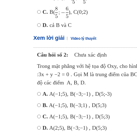
C.
B(
), C(0;2)
D.
cả B và C
Xem lời giải
Video lý thuyết
Câu hỏi số 2:
Chưa xác định
Trong mặt phẳng với hệ tọa độ Oxy, cho hì
:3x + y −2 = 0 . Gọi M là trung điểm của B
độ các điểm A, B, D.
A.
A(−1;5), B(−3;−1) , D(5;-3)
B.
A(−1;5), B(−3;1) , D(5;3)
C.
A(−1;5), B(−3;−1) , D(5;3)
D.
A(2;5), B(−3;−1) , D(5;3)