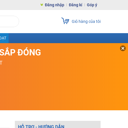
Đăng nhập
Đăng kí
Góp ý
Giỏ hàng của tôi
OẠT
D SẮP ĐÓNG
T
HỖ TRỢ - HƯỚNG DẪN