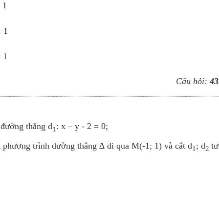
 1
 1
 1
Câu hỏi:
43
 đường thẳng d
: x – y - 2 = 0;
1
ết phương trình đường thẳng ∆ đi qua M(-1; 1) và cắt d
; d
t
1
2