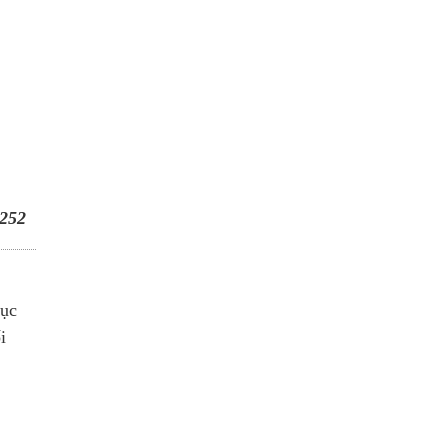
252
rục
i