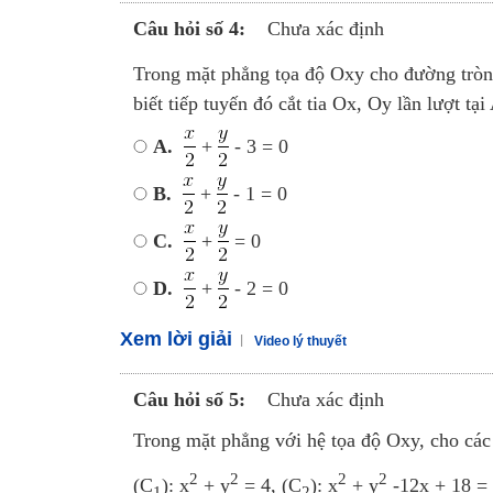
Câu hỏi số 4:
Chưa xác định
Trong mặt phẳng tọa độ Oxy cho đường tròn
biết tiếp tuyến đó cắt tia Ox, Oy lần lượt t
A.
+
- 3 = 0
B.
+
- 1 = 0
C.
+
= 0
D.
+
- 2 = 0
Xem lời giải
Video lý thuyết
Câu hỏi số 5:
Chưa xác định
Trong mặt phẳng với hệ tọa độ Oxy, cho các
2
2
2
2
(C
): x
+ y
= 4, (C
): x
+ y
-12x + 18 = 
1
2