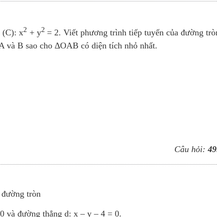
2
2
 (C): x
+ y
= 2. Viết phương trình tiếp tuyến của đường trò
ại A và B sao cho ∆OAB có diện tích nhỏ nhất.
Câu hỏi:
49
 đường tròn
0 và đường thẳng d: x – y – 4 = 0.