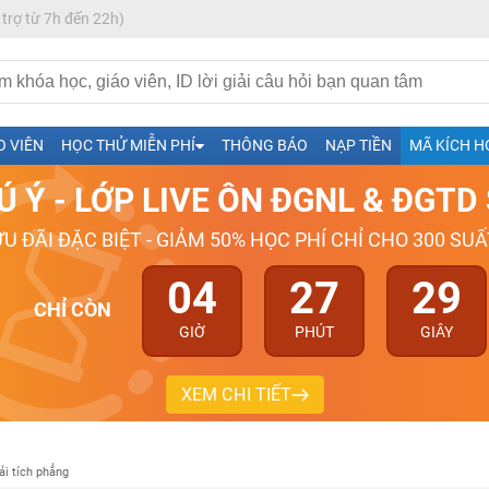
 trợ từ 7h đến 22h)
h- Sinh-Sử-Địa cùng Thầy Cô giỏi, nổi tiếng
O VIÊN
HỌC THỬ MIỄN PHÍ
THÔNG BÁO
NẠP TIỀN
MÃ KÍCH H
ng
Ú Ý - LỚP LIVE ÔN ĐGNL & ĐGT
026-2027
ƯU ĐÃI ĐẶC BIỆT - GIẢM 50% HỌC PHÍ CHỈ CHO 300 SUẤ
04
27
28
CHỈ CÒN
GIỜ
PHÚT
GIÂY
XEM CHI TIẾT
ải tích phẳng