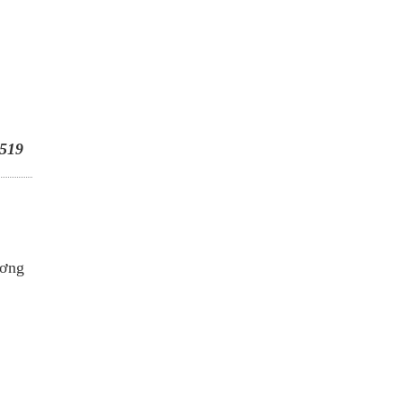
519
ương