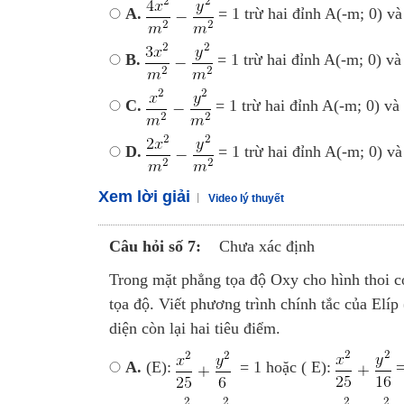
A.
= 1 trừ hai đỉnh A(-m; 0) và
B.
= 1 trừ hai đỉnh A(-m; 0) và
C.
= 1 trừ hai đỉnh A(-m; 0) và
D.
= 1 trừ hai đỉnh A(-m; 0) và
Xem lời giải
Video lý thuyết
Câu hỏi số 7:
Chưa xác định
Trong mặt phẳng tọa độ Oxy cho hình thoi có
tọa độ. Viết phương trình chính tắc của Elíp 
diện còn lại hai tiêu điểm.
A.
(E):
= 1 hoặc ( E):
=