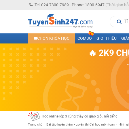
Tel: 024.7300.7989 - Phone: 1800.6947
(Thời gian hỗ
Học trực tuyến lớp 10 các môn Toán - Lý - Hóa - Văn - An
CHỌN KHÓA HỌC
COMBO
GIỚI THIỆU
GIÁ
Học trực tuyến lớp 11 đủ môn cùng Thầy Cô giỏi, nổi tiế
🔥 2K9 CH
Học online trực tuyến cấp Tiểu học và THCS năm học 2
Học online lớp 5 cùng thầy cô giáo giỏi, nổi tiếng
Học online lớp 7 cùng thầy cô giáo giỏi
Học online lớp 6 cùng thầy cô giỏi, nổi tiếng
Học online lớp 8 cùng thầy cô giáo giỏi
2K13! Bứt Phá Lớp 5 Năm Học 2023 - 2024
Học online lớp 4 cùng thầy cô giáo giỏi, nổi tiếng
Học online lớp 3 cùng thầy cô giáo giỏi, nổi tiếng
Trang chủ
Bài tập luyện thêm - Luyện thi đại học môn toán
Hình gi
Học online lớp 2 với thầy cô giáo giỏi, nổi tiếng