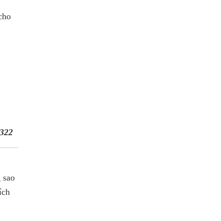
cho
322
 sao
ích