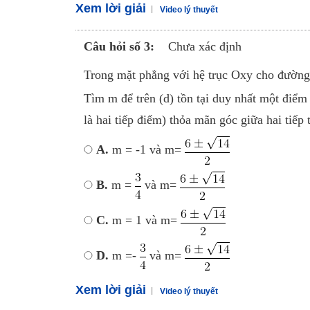
Xem lời giải
Video lý thuyết
Câu hỏi số 3:
Chưa xác định
Trong mặt phẳng với hệ trục Oxy cho đường 
Tìm m để trên (d) tồn tại duy nhất một điể
là hai tiếp điểm) thỏa mãn góc giữa hai ti
A.
m = -1 và m=
B.
m =
và m=
C.
m = 1 và m=
D.
m =-
và m=
Xem lời giải
Video lý thuyết