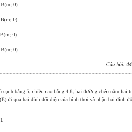
 B(m; 0)
 B(m; 0)
 B(m; 0)
 B(m; 0)
Câu hỏi:
44
 cạnh bằng 5; chiều cao bằng 4,8; hai đường chéo nằm hai t
(E) đi qua hai đỉnh đối diện của hình thoi và nhận hai đỉnh đố
1