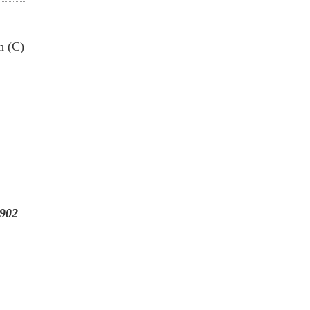
n (C)
902