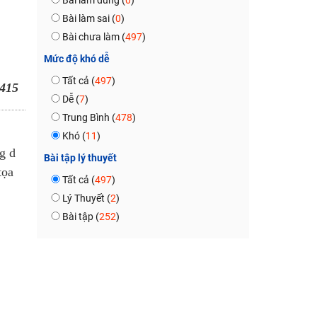
Bài làm đúng (
0
)
Bài làm sai (
0
)
Bài chưa làm (
497
)
Mức độ khó dễ
Tất cả (
497
)
415
Dễ (
7
)
Trung Bình (
478
)
Khó (
11
)
g d
Bài tập lý thuyết
tọa
Tất cả (
497
)
Lý Thuyết (
2
)
Bài tập (
252
)