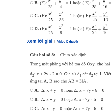
B.
(E):
= 1 hoặc ( E):
=
C.
(E):
= 1 hoặc ( E):
=
D.
(E):
= 1 hoặc ( E):
=
Xem lời giải
Video lý thuyết
Câu hỏi số 8:
Chưa xác định
Trong mặt phẳng với hệ tọa độ Oxy, cho hai
d
: x + 2y - 2 = 0. Giả sử d
cắt d
tại I. Vi
2
1
2
ứng tại A, B sao cho AB = 3IA .
A.
∆: x + y = 0 hoặc ∆: x + 7y - 6 = 0
B.
∆: x + y = 0 hoặc ∆: x - 7y - 6 = 0
C.
∆: x - y = 0 hoặc ∆: x + 7y - 6 = 0