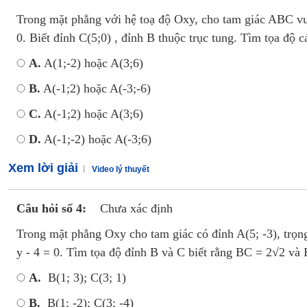
Trong mặt phẳng với hệ toạ độ Oxy, cho tam giác ABC vu
0. Biết đỉnh C(5;0) , đỉnh B thuộc trục tung. Tìm tọa độ c
A.
A(1;-2) hoặc A(3;6)
B.
A(-1;2) hoặc A(-3;-6)
C.
A(-1;2) hoặc A(3;6)
D.
A(-1;-2) hoặc A(-3;6)
Xem lời giải
Video lý thuyết
Câu hỏi số 4:
Chưa xác định
Trong mặt phẳng Oxy cho tam giác có đỉnh A(5; -3), trọng
y - 4 = 0. Tìm tọa độ đỉnh B và C biết rằng BC = 2√2 và 
A.
B(1; 3); C(3; 1)
B.
B(1; -2); C(3; -4)