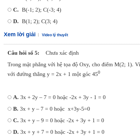
C.
B(-1; 2); C(-3; 4)
D.
B(1; 2); C(3; 4)
Xem lời giải
Video lý thuyết
Câu hỏi số 5:
Chưa xác định
Trong mặt phẳng với hệ tọa độ Oxy, cho điểm M(2; 1). Vi
0
với đường thẳng y = 2x + 1 một góc 45
A.
3x + 2y – 7 = 0 hoặc -2x + 3y - 1 = 0
B.
3x + y – 7 = 0 hoặc x+3y-5=0
C.
3x + y – 9 = 0 hoặc -2x + 3y + 1 = 0
D.
3x + y + 7 = 0 hoặc -2x + 3y + 1 = 0