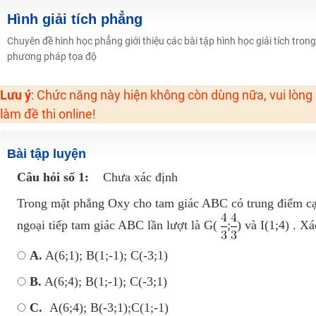
2K6! Lộ Trình Sun 2024 - Ba bước luyện thi TN THPT - ĐH ít nhất 25 điểm
Hình giải tích phẳng
Hot! Lễ hội đồng giá 449K - 499K toàn bộ khoá học tại Tuyensinh247 (Từ
Chuyên đề hình học phẳng giới thiệu các bài tập hình học giải tích tro
phương pháp tọa độ
Khuyến Mãi Khoá Học 1K Chỉ Từ 11-13/09/2024
Đồng giá khóa học 499K - 399K (13/11-15/11)
Lưu ý
: Chức năng này hiện không còn dùng nữa, vui lòng
Khai giảng các khóa lớp 9 Toán - Lý - Hóa - Văn - Anh năm 2018
làm đề thi online!
Khai giảng khóa Ngữ văn 7 - xây nền vững chắc cho tương lai!
Luyện thi vào lớp 10 môn Toán, Văn, Hóa, Anh, Lý với giáo viên giỏi và nổi 
Bài tập luyện
Câu hỏi số 1:
Chưa xác định
Trong mặt phẳng Oxy cho tam giác ABC có trung điểm cạ
ngoại tiếp tam giác ABC lần lượt là G(
;
) và I(1;4) . X
A.
A(6;1); B(1;-1); C(-3;1)
B.
A(6;4); B(1;-1); C(-3;1)
C.
A(6;4); B(-3;1);C(1;-1)