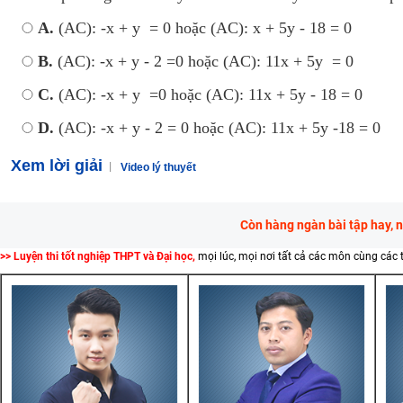
A.
(AC): -x + y = 0 hoặc (AC): x + 5y - 18 = 0
B.
(AC): -x + y - 2 =0 hoặc (AC): 11x + 5y = 0
C.
(AC): -x + y =0 hoặc (AC): 11x + 5y - 18 = 0
D.
(AC): -x + y - 2 = 0 hoặc (AC): 11x + 5y -18 = 0
Xem lời giải
Video lý thuyết
Còn hàng ngàn bài tập hay, 
>> Luyện thi tốt nghiệp THPT và Đại học,
mọi lúc, mọi nơi tất cả các môn cùng các 