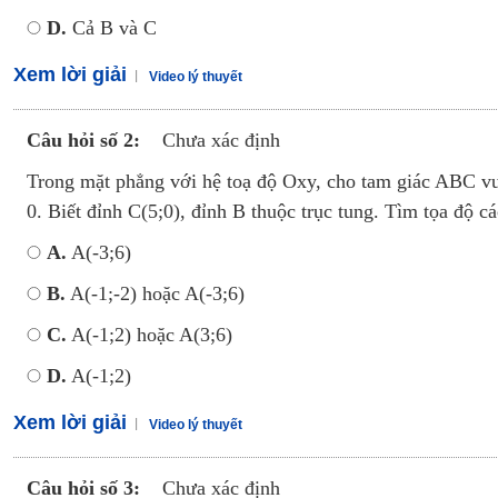
D.
Cả B và C
Xem lời giải
Video lý thuyết
Câu hỏi số 2:
Chưa xác định
Trong mặt phẳng với hệ toạ độ Oxy, cho tam giác ABC vu
0. Biết đỉnh C(5;0), đỉnh B thuộc trục tung. Tìm tọa độ 
A.
A(-3;6)
B.
A(-1;-2) hoặc A(-3;6)
C.
A(-1;2) hoặc A(3;6)
D.
A(-1;2)
Xem lời giải
Video lý thuyết
Câu hỏi số 3:
Chưa xác định