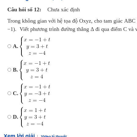
Câu hỏi số 12:
Chưa xác định
Trong không gian với hệ tọa độ Oxyz, cho tam giác ABC c
−1). Viết phương trình đường thẳng Δ đi qua điểm C và 
A.
B.
C.
D.
Xem lời giải
Video lý thuyết