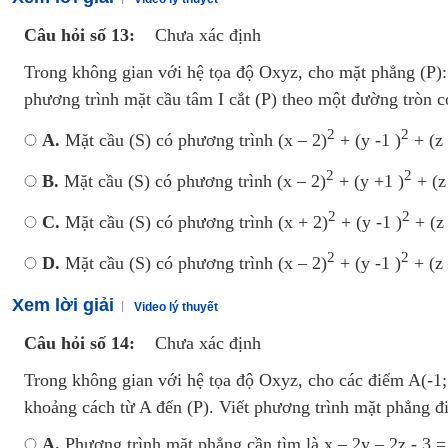
Câu hỏi số 13:
Chưa xác định
Trong không gian với hệ tọa độ Oxyz, cho mặt phẳng (P): 2
phương trình mặt cầu tâm I cắt (P) theo một đường tròn c
2
2
A.
Mặt cầu (S) có phương trình (x – 2)
+ (y -1 )
+ (z 
2
2
B.
Mặt cầu (S) có phương trình (x – 2)
+ (y +1 )
+ (z
2
2
C.
Mặt cầu (S) có phương trình (x + 2)
+ (y -1 )
+ (z 
2
2
D.
Mặt cầu (S) có phương trình (x – 2)
+ (y -1 )
+ (z 
Xem lời giải
Video lý thuyết
Câu hỏi số 14:
Chưa xác định
Trong không gian với hệ tọa độ Oxyz, cho các điểm A(-1;3
khoảng cách từ A đến (P). Viết phương trình mặt phẳng đi
A.
Phương trình mặt phẳng cần tìm là x – 2y – 2z - 3 