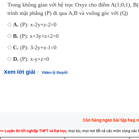
Trong không gian với hệ trục Oxyz cho điểm A(1;0;1), 
trình mặt phẳng (P) đi qua A,B và vuông góc với (Q)
A.
(P): x-2y+z-2=0
B.
(P): x+3y+z+2=0
C.
(P): 3-2y+z-1=0
D.
(P): x-y+z=0
Xem lời giải
Video lý thuyết
Còn hàng ngàn bài tập hay, 
>> Luyện thi tốt nghiệp THPT và Đại học,
mọi lúc, mọi nơi tất cả các môn cùng các 