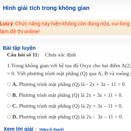
2K6! Lộ Trình Sun 2024 - Ba bước luyện thi TN THPT - ĐH ít nhất 25 điểm
Hình giải tích trong không gian
Hot! Lễ hội đồng giá 449K - 499K toàn bộ khoá học tại Tuyensinh247 (Từ
Lưu ý
: Chức năng này hiện không còn dùng nữa, vui lòng
Khuyến Mãi Khoá Học 1K Chỉ Từ 11-13/09/2024
làm đề thi online!
Đồng giá khóa học 499K - 399K (13/11-15/11)
Khai giảng các khóa lớp 9 Toán - Lý - Hóa - Văn - Anh năm 2018
Bài tập luyện
Khai giảng khóa Ngữ văn 7 - xây nền vững chắc cho tương lai!
Câu hỏi số 11:
Chưa xác định
Luyện thi vào lớp 10 môn Toán, Văn, Hóa, Anh, Lý với giáo viên giỏi và nổi 
1.Trong không gian với hệ tọa độ Oxyz cho hai điểm A(2; 4
= 0. Viết phương trình mặt phẳng (Q) qua A, B và vuông 
A.
Phương trình mặt phẳng (Q) là - 2x + 3z – 11 = 0.
B.
Phương trình mặt phẳng (Q) là 2x + 3z + 11 = 0.
C.
Phương trình mặt phẳng (Q) là 2y + 3z – 11 = 0.
D.
Phương trình mặt phẳng (Q) là 2x - 3z – 11 = 0.
Xem lời giải
Video lý thuyết