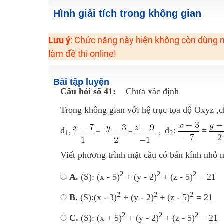
2K6! Lộ Trình Sun 2024 - Ba bước luyện thi TN THPT - Đ
Hình giải tích trong không gian
Hot! Lễ hội đồng giá 449K - 499K toàn bộ khoá học tại
Lưu ý
: Chức năng này hiện không còn dùng n
Khuyến Mãi Khoá Học 1K Chỉ Từ 11-13/09/2024
làm đề thi online!
Đồng giá khóa học 499K - 399K (13/11-15/11)
Khai giảng các khóa lớp 9 Toán - Lý - Hóa - Văn - Anh 
Bài tập luyện
Khai giảng khóa Ngữ văn 7 - xây nền vững chắc cho tươn
Câu hỏi số 41:
Chưa xác định
Luyện thi vào lớp 10 môn Toán, Văn, Hóa, Anh, Lý với giáo
Trong không gian với hệ trục tọa độ Oxyz ,c
d
d
:
=
1:
=
=
;
2
Viết phương trình mặt cầu có bán kính nhỏ n
2
2
2
A.
(S): (x - 5)
+ (y - 2)
+ (z - 5)
= 21
2
2
2
B.
(S):(x - 3)
+ (y - 2)
+ (z - 5)
= 21
2
2
2
C.
(S): (x + 5)
+ (y - 2)
+ (z - 5)
= 21