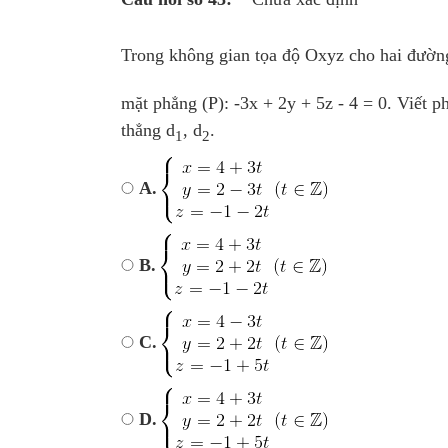
Trong không gian tọa độ Oxyz cho hai đườn
mặt phẳng (P): -3x + 2y + 5z - 4 = 0. Viết 
thẳng d
, d
.
1
2
A.
B.
C.
D.