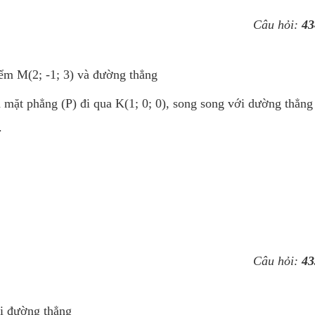
Câu hỏi:
43
ểm M(2; -1; 3) và đường thẳng
 mặt phẳng (P) đi qua K(1; 0; 0), song song với dường thẳng
.
Câu hỏi:
43
ai đường thẳng