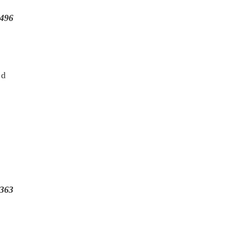
496
 d
363