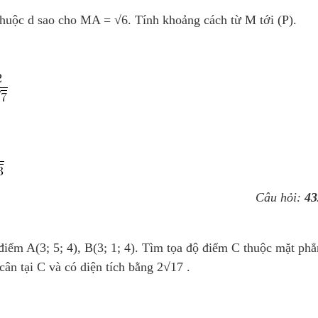
thuộc d sao cho MA = √6. Tính khoảng cách từ M tới (P).
Câu hỏi:
43
iểm A(3; 5; 4), B(3; 1; 4). Tìm tọa độ điểm C thuộc mặt ph
cân tại C và có diện tích bằng 2√17 .