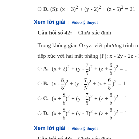
2
2
2
D.
(S): (x + 3)
+ (y - 2)
+ (z - 5)
= 21
Xem lời giải
Video lý thuyết
Câu hỏi số 42:
Chưa xác định
Trong không gian Oxyz, viết phương trình m
tiếp xúc với hai mặt phẳng (P): x - 2y - 2z - 
2
2
2
A.
(x + 2)
+ (y -
)
+ (z +
)
= 1
2
2
2
B.
(x -
)
+ (y -
)
+ (z +
)
= 1
2
2
2
C.
(x +
)
+ (y -
)
+ (z +
)
= 1
2
2
2
D.
(x +
)
+ (y - 3)
+ (z +
)
= 1
Xem lời giải
Video lý thuyết
Câu hỏi số 43:
Chưa xác định