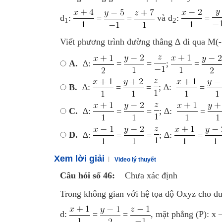
d
:
=
=
và d
:
=
1
2
Viết phương trình đường thẳng ∆ đi qua M(-
A.
∆:
=
=
;
=
B.
∆:
=
=
; ∆:
=
C.
∆:
=
=
; ∆:
=
D.
∆:
=
=
; ∆:
=
Xem lời giải
Video lý thuyết
Câu hỏi số 46:
Chưa xác định
Trong không gian với hệ tọa độ Oxyz cho đ
d:
=
=
, mặt phẳng (P): x –