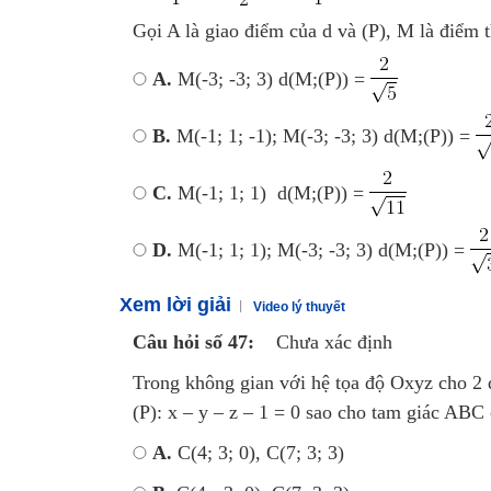
Gọi A là giao điểm của d và (P), M là điểm 
A.
M(-3; -3; 3) d(M;(P)) =
B.
M(-1; 1; -1); M(-3; -3; 3) d(M;(P)) =
C.
M(-1; 1; 1) d(M;(P)) =
D.
M(-1; 1; 1); M(-3; -3; 3) d(M;(P)) =
Xem lời giải
Video lý thuyết
Câu hỏi số 47:
Chưa xác định
Trong không gian với hệ tọa độ Oxyz cho 2 đ
(P): x – y – z – 1 = 0 sao cho tam giác ABC 
A.
C(4; 3; 0), C(7; 3; 3)