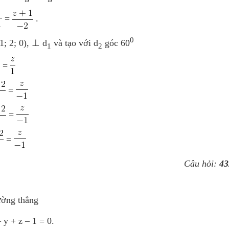
=
.
0
1; 2; 0), ⊥ d
và tạo với d
góc 60
1
2
=
=
=
=
Câu hỏi:
43
ường thẳng
 y + z – 1 = 0.