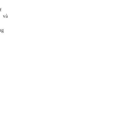
và
ng