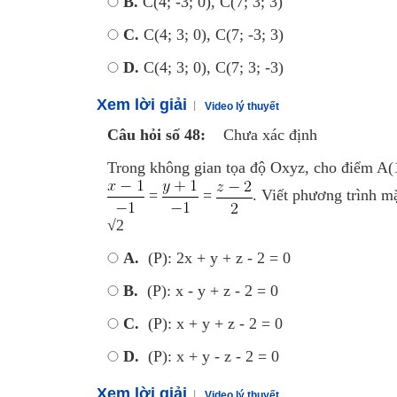
B.
C(4; -3; 0), C(7; 3; 3)
C.
C(4; 3; 0), C(7; -3; 3)
D.
C(4; 3; 0), C(7; 3; -3)
Xem lời giải
Video lý thuyết
Câu hỏi số 48:
Chưa xác định
Trong không gian tọa độ Oxyz, cho điểm A(1;
=
=
. Viết phương trình m
√2
A.
(P): 2x + y + z - 2 = 0
B.
(P): x - y + z - 2 = 0
C.
(P): x + y + z - 2 = 0
D.
(P): x + y - z - 2 = 0
Xem lời giải
Video lý thuyết