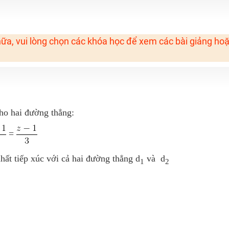
H ít nhất 25 điểm
 Tuyensinh247 (Từ 16-18/07/2025)
ữa, vui lòng chọn các khóa học để xem các bài giảng ho
năm 2018
g lai!
 viên giỏi và nổi tiếng
ho hai đường thẳng:
=
hất tiếp xúc với cả hai đường thẳng d
và d
1
2