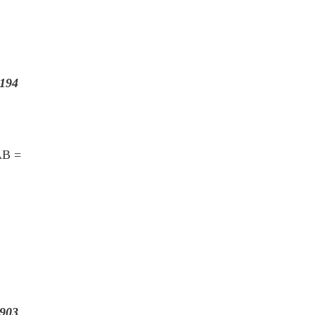
194
AB =
903