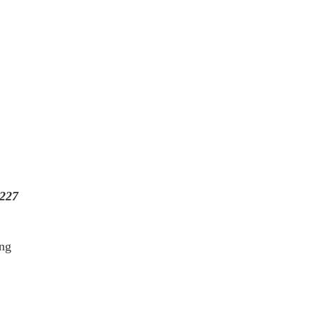
227
ẳng