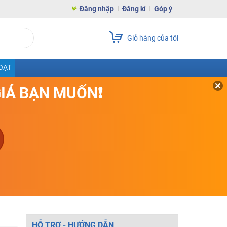
Đăng nhập
Đăng kí
Góp ý
Giỏ hàng của tôi
OẠT
GIÁ BẠN MUỐN❗
HỖ TRỢ - HƯỚNG DẪN