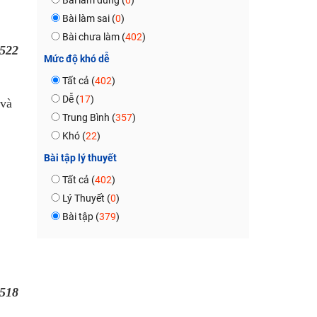
Bài làm đúng (
0
)
Bài làm sai (
0
)
Bài chưa làm (
402
)
522
Mức độ khó dễ
Tất cả (
402
)
Dễ (
17
)
và
Trung Bình (
357
)
Khó (
22
)
Bài tập lý thuyết
Tất cả (
402
)
Lý Thuyết (
0
)
Bài tập (
379
)
518