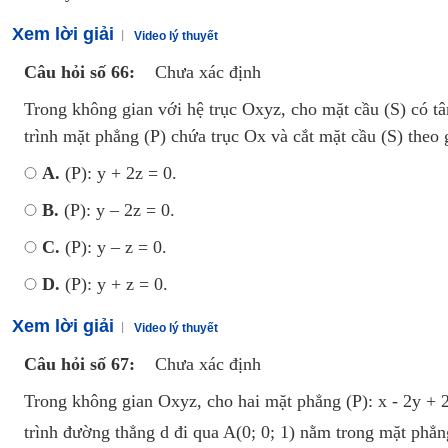
Xem lời giải
Video lý thuyết
Câu hỏi số 66:
Chưa xác định
Trong không gian với hệ trục Oxyz, cho mặt cầu (S) có tâ
trình mặt phẳng (P) chứa trục Ox và cắt mặt cầu (S) theo 
A.
(P): y + 2z = 0.
B.
(P): y – 2z = 0.
C.
(P): y – z = 0.
D.
(P): y + z = 0.
Xem lời giải
Video lý thuyết
Câu hỏi số 67:
Chưa xác định
Trong không gian Oxyz, cho hai mặt phẳng (P): x - 2y + 2
trình đường thẳng d đi qua A(0; 0; 1) nằm trong mặt phẳn