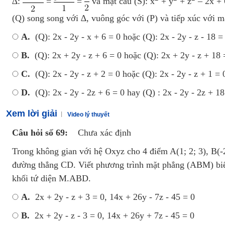
∆:
=
=
và mặt cầu (S): x
+ y
+ z
– 2x + 
(Q) song song với ∆, vuông góc với (P) và tiếp xúc với mặ
A.
(Q): 2x - 2y - x + 6 = 0 hoặc (Q): 2x - 2y - z - 18 =
B.
(Q): 2x + 2y - z + 6 = 0 hoặc (Q): 2x + 2y - z + 18 
C.
(Q): 2x - 2y - z + 2 = 0 hoặc (Q): 2x - 2y - z + 1 = 
D.
(Q): 2x - 2y - 2z + 6 = 0 hay (Q) : 2x - 2y - 2z + 18
Xem lời giải
Video lý thuyết
Câu hỏi số 69:
Chưa xác định
Trong không gian với hệ Oxyz cho 4 điểm A(1; 2; 3), B(-2;
đường thẳng CD. Viết phương trình mặt phẳng (ABM) biết
khối tứ diện M.ABD.
A.
2x + 2y - z + 3 = 0, 14x + 26y - 7z - 45 = 0
B.
2x + 2y - z - 3 = 0, 14x + 26y + 7z - 45 = 0