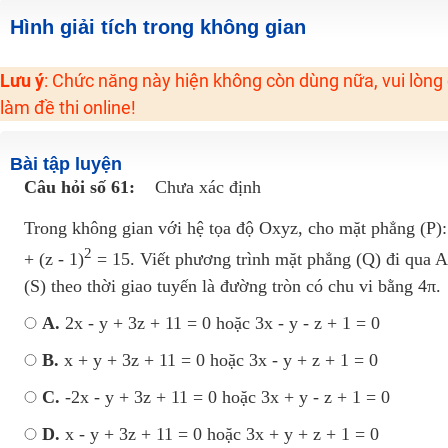
2K6! Lộ Trình Sun 2024 - Ba bước luyện thi TN THPT - ĐH ít nhất 25 điểm
Hình giải tích trong không gian
Hot! Lễ hội đồng giá 449K - 499K toàn bộ khoá học tại Tuyensinh247 (Từ
Lưu ý
: Chức năng này hiện không còn dùng nữa, vui lòng
Khuyến Mãi Khoá Học 1K Chỉ Từ 11-13/09/2024
làm đề thi online!
Đồng giá khóa học 499K - 399K (13/11-15/11)
Khai giảng các khóa lớp 9 Toán - Lý - Hóa - Văn - Anh năm 2018
Bài tập luyện
Khai giảng khóa Ngữ văn 7 - xây nền vững chắc cho tương lai!
Câu hỏi số 61:
Chưa xác định
Luyện thi vào lớp 10 môn Toán, Văn, Hóa, Anh, Lý với giáo viên giỏi và nổi 
Trong không gian với hệ tọa độ Oxyz, cho mặt phẳng (P): x
2
+ (z - 1)
= 15. Viết phương trình mặt phẳng (Q) đi qua A(
(S) theo thời giao tuyến là đường tròn có chu vi bằng 4π.
A.
2x - y + 3z + 11 = 0 hoặc 3x - y - z + 1 = 0
B.
x + y + 3z + 11 = 0 hoặc 3x - y + z + 1 = 0
C.
-2x - y + 3z + 11 = 0 hoặc 3x + y - z + 1 = 0
D.
x - y + 3z + 11 = 0 hoặc 3x + y + z + 1 = 0