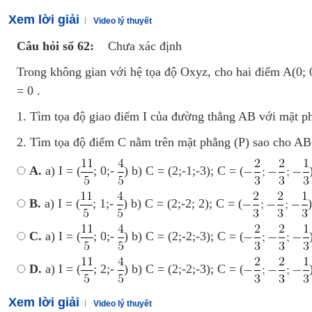
Xem lời giải
Video lý thuyết
Câu hỏi số 62:
Chưa xác định
Trong không gian với hệ tọa độ Oxyz, cho hai điểm A(0; 0
= 0 .
1. Tìm tọa độ giao điểm I của đường thẳng AB với mặt ph
2. Tìm tọa độ điểm C nằm trên mặt phẳng (P) sao cho AB
A.
a) I = (
; 0;-
) b) C = (2;-1;-3); C = (
B.
a) I = (
; 1;-
) b) C = (2;-2; 2); C = (
C.
a) I = (
; 0;-
) b) C = (2;-2;-3); C = (
D.
a) I = (
; 2;-
) b) C = (2;-2;-3); C = (
Xem lời giải
Video lý thuyết