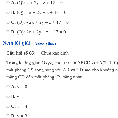
A.
(Q): x + 2y - z + 17 = 0
B.
(Q): - x + 2y + z + 17 = 0
C.
(Q): - 2x + 2y – z + 17 = 0
D.
(Q): 2x + 2y – z + 17 = 0
Xem lời giải
Video lý thuyết
Câu hỏi số 65:
Chưa xác định
Trong không gian Oxyz, cho tứ diện ABCD với A(2; 1; 0), 
mặt phẳng (P) song song với AB và CD sao cho khoảng c
thẳng CD đến mặt phẳng (P) bằng nhau.
A.
y = 0
B.
y = 1
C.
y = 4
D.
y = 3