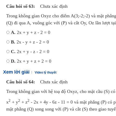
Câu hỏi số 63:
Chưa xác định
Trong không gian Oxyz cho điểm A(3;-2;-2) và mặt phẳng (
(Q) đi qua A, vuông góc với (P) và cắt Oy, Oz lần lượt 
A.
2x + y + z - 2 = 0
B.
2x - y + z - 2 = 0
C.
2x + y - z - 2 = 0
D.
2x + y + z + 2 = 0
Xem lời giải
Video lý thuyết
Câu hỏi số 64:
Chưa xác định
Trong không gian với hệ toạ độ Oxyz, cho mặt cầu (S) có
2
2
2
x
+ y
+ z
- 2x + 4y - 6z - 11 = 0 và mặt phẳng (P) có p
mặt phẳng (Q) song song với (P) và cắt (S) theo giao tuyế