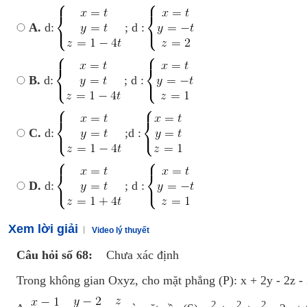
A.
d:
; d :
B.
d:
; d :
C.
d:
;d :
D.
d:
; d :
Xem lời giải
Video lý thuyết
Câu hỏi số 68:
Chưa xác định
Trong không gian Oxyz, cho mặt phẳng (P): x + 2y - 2z -
2
2
2