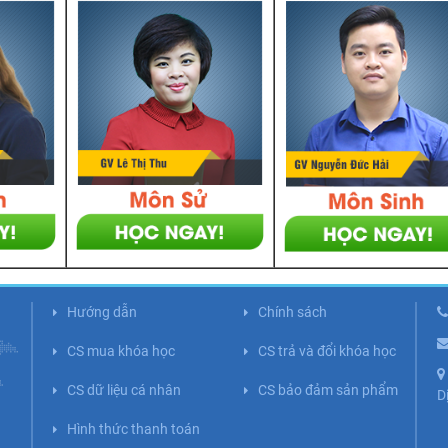
Hướng dẫn
Chính sách
CS mua khóa học
CS trả và đổi khóa học
CS dữ liệu cá nhân
CS bảo đảm sản phẩm
D
Hình thức thanh toán