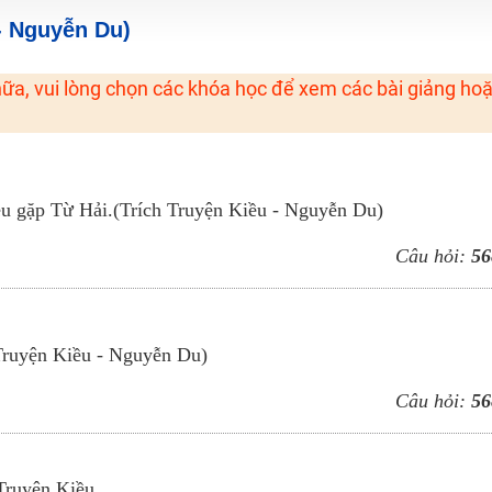
H ít nhất 25 điểm
 - Nguyễn Du)
 Tuyensinh247 (Từ 16-18/07/2025)
ữa, vui lòng chọn các khóa học để xem các bài giảng ho
năm 2018
g lai!
ều gặp Từ Hải.(Trích Truyện Kiều - Nguyễn Du)
 viên giỏi và nổi tiếng
Câu hỏi:
56
 Truyện Kiều - Nguyễn Du)
Câu hỏi:
56
Truyện Kiều.