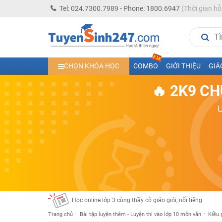
Tel: 024.7300.7989 - Phone: 1800.6947
(Thời gian hỗ
Học trực tuyến lớp 10 các môn Toán - Lý - Hóa - Văn - An
CHỌN KHÓA HỌC
COMBO
GIỚI THIỆU
GIÁ
Học trực tuyến lớp 11 đủ môn cùng Thầy Cô giỏi, nổi tiế
🔥 2K9 CH
Học online trực tuyến cấp Tiểu học và THCS năm học 2
Học online lớp 5 cùng thầy cô giáo giỏi, nổi tiếng
Học online lớp 7 cùng thầy cô giáo giỏi
Học online lớp 6 cùng thầy cô giỏi, nổi tiếng
Học online lớp 8 cùng thầy cô giáo giỏi
2K13! Bứt Phá Lớp 5 Năm Học 2023 - 2024
Học online lớp 4 cùng thầy cô giáo giỏi, nổi tiếng
Học online lớp 3 cùng thầy cô giáo giỏi, nổi tiếng
Trang chủ
Bài tập luyện thêm - Luyện thi vào lớp 10 môn văn
Kiều 
Học online lớp 2 với thầy cô giáo giỏi, nổi tiếng