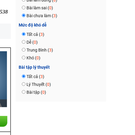
Bài làm đúng (
0
)
Bài làm sai (
0
)
538
Bài chưa làm (
3
)
Mức độ khó dễ
Tất cả (
3
)
Dễ (
0
)
Trung Bình (
3
)
Khó (
0
)
Bài tập lý thuyết
Tất cả (
3
)
Lý Thuyết (
0
)
Bài tập (
0
)