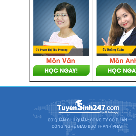
CƠ QUAN CHỦ QUẢN: CÔNG TY CỔ PHẦN
CÔNG NGHỆ GIÁO DỤC THÀNH PHÁT