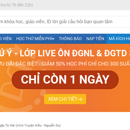
 trợ từ 7h đến 22h)
h- Sinh-Sử-Địa cùng Thầy Cô giỏi, nổi tiếng
O VIÊN
HỌC THỬ MIỄN PHÍ
THÔNG BÁO
NẠP TIỀN
MÃ KÍCH H
ng
Ú Ý - LỚP LIVE ÔN ĐGNL & ĐGT
026-2027
ƯU ĐÃI ĐẶC BIỆT - GIẢM 50% HỌC PHÍ CHỈ CHO 300 SUẤ
CHỈ CÒN 1 NGÀY
XEM CHI TIẾT
gặp Từ Hải (trích Truyện Kiều - Nguyễn Du)