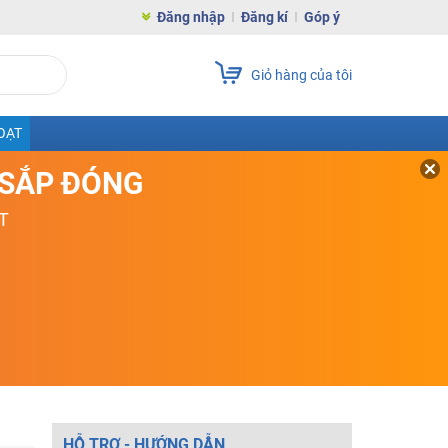
Đăng nhập
Đăng kí
Góp ý
Giỏ hàng của tôi
OẠT
D SẮP ĐÓNG
T
HỖ TRỢ - HƯỚNG DẪN