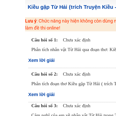
2K6! Lộ Trình Sun 2024 - Ba bước luyện thi TN THPT - Đ
Kiều gặp Từ Hải (trích Truyện Kiều
Hot! Lễ hội đồng giá 449K - 499K toàn bộ khoá học tại
Lưu ý
: Chức năng này hiện không còn dùng n
Khuyến Mãi Khoá Học 1K Chỉ Từ 11-13/09/2024
làm đề thi online!
Đồng giá khóa học 499K - 399K (13/11-15/11)
Khai giảng các khóa lớp 9 Toán - Lý - Hóa - Văn - Anh 
Câu hỏi số 1:
Chưa xác định
Khai giảng khóa Ngữ văn 7 - xây nền vững chắc cho tươn
Phân tích nhân vật Từ Hải qua đoạn thơ: Ki
Luyện thi vào lớp 10 môn Toán, Văn, Hóa, Anh, Lý với giáo
Xem lời giải
Câu hỏi số 2:
Chưa xác định
Phân tích đoạn thơ Kiều gặp Từ Hải ( trích
Xem lời giải
Câu hỏi số 3:
Chưa xác định
Cảm nghĩ của em về nhân vật Từ Hải trong 