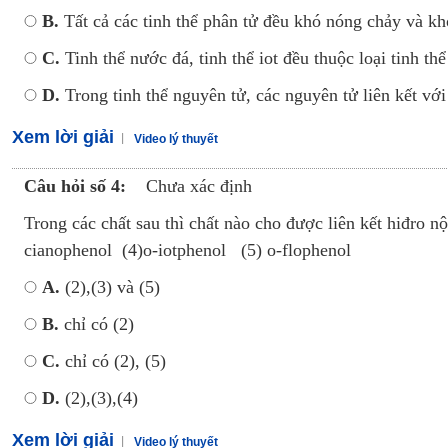
B.
Tất cả các tinh thể phân tử đều khó nóng chảy và kh
C.
Tinh thể nước đá, tinh thể iot đều thuộc loại tinh th
D.
Trong tinh thể nguyên tử, các nguyên tử liên kết với
Xem lời giải
Video lý thuyết
Câu hỏi số 4:
Chưa xác định
Trong các chất sau thì chất nào cho được liên kết hiđro n
cianophenol (4)o-iotphenol (5) o-flophenol
A.
(2),(3) và (5)
B.
chỉ có (2)
C.
chỉ có (2), (5)
D.
(2),(3),(4)
Xem lời giải
Video lý thuyết