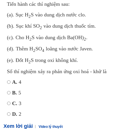
Tiến hành các thí nghiệm sau:
(a). Sục H
S vào dung dịch nước clo.
2
(b). Sục khí SO
vào dung dịch thuốc tím.
2
(c). Cho H
S vào dung dịch Ba(OH)
.
2
2
(d). Thêm H
SO
loãng vào nước Javen.
2
4
(e). Đốt H
S trong oxi không khí.
2
Số thí nghiệm xảy ra phản ứng oxi hoá - khử là
A.
4
B.
5
C.
3
D.
2
Xem lời giải
Video lý thuyết