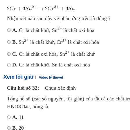
Luyện thi vào lớp 10 môn Toán, Văn, Hóa, Anh, Lý với giáo viên giỏi và nổi 
Nhận xét nào sau đây về phản ứng trên là đúng ?
2+
A.
Cr là chất khử, Sn
là chất oxi hóa
2+
3+
B.
Sn
là chất khử, Cr
là chât oxi hóa
2+
C.
Cr là chất oxi hóa, Sn
là chất khử
D.
Cr là chất khử, Sn là chất oxi hóa
Xem lời giải
Video lý thuyết
Câu hỏi số 32:
Chưa xác định
Tổng hệ số (các số nguyên, tối giản) của tất cả các chất
HNO3 đăc, nóng là
A.
11
B.
20