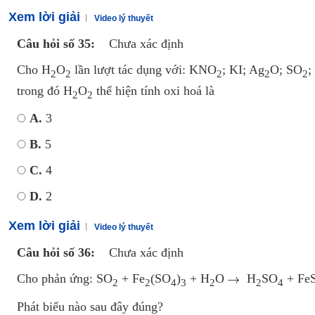
Xem lời giải
Video lý thuyết
Câu hỏi số 35:
Chưa xác định
Cho H
O
lần lượt tác dụng với: KNO
; KI; Ag
O; SO
;
2
2
2
2
2
trong đó H
O
thể hiện tính oxi hoá là
2
2
A.
3
B.
5
C.
4
D.
2
Xem lời giải
Video lý thuyết
Câu hỏi số 36:
Chưa xác định
Cho phản ứng: SO
+ Fe
(SO
)
+ H
O
H
SO
+ Fe
2
2
4
3
2
2
4
Phát biểu nào sau đây đúng?