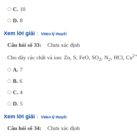
C.
10
D.
8
Xem lời giải
Video lý thuyết
Câu hỏi số 33:
Chưa xác định
2
Cho dãy các chất và ion: Zn, S, FeO, SO
, N
, HCl, Cu
2
2
A.
7
B.
6
C.
4
D.
5
Xem lời giải
Video lý thuyết
Câu hỏi số 34:
Chưa xác định