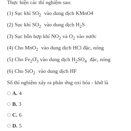
Thực hiện các thí nghiệm sau:
(1) Sục khí SO
vào dung dịch KMn
2
(2) Sục khí SO
vào dung dịch H
S
2
2
(3) Sục hỗn hợp khí NO
và O
vào nướ
2
2
(4) Cho MnO
vào dung dịch HCl đặc, nóng
2
(5) Cho Fe
Ơ
vào dung dịch H
SO
đặc, nón
2
3
2
4
(6) Cho SiO
vào dung dịch HF
2
Số thí nghiệm xảy ra phản ứng oxi hóa - khử là
A.
4
B.
3
C.
6
D.
5