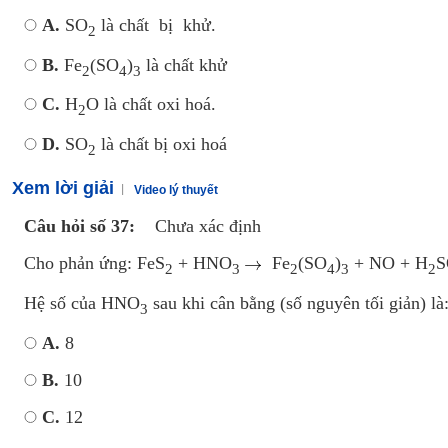
A.
SO
là chất bị khử.
2
B.
Fe
(SO
)
là chất khử
2
4
3
C.
H
O là chất oxi hoá.
2
D.
SO
là chất bị oxi hoá
2
Xem lời giải
Video lý thuyết
Câu hỏi số 37:
Chưa xác định
Cho phản ứng: FeS
+ HNO
Fe
(SO
)
+ NO + H
S
2
3
2
4
3
2
Hệ số của HNO
sau khi cân bằng (số nguyên tối giản) là
3
A.
8
B.
10
C.
12