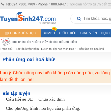
Học online lớp 5 cùng thầy cô giáo giỏi, nổi tiếng
Tel: 024.7300.7989 - Phone: 1800.6947
(Thời gian hỗ trợ từ 7h đến 2
Học online lớp 7 cùng thầy cô giáo giỏi
Học online lớp 6 cùng thầy cô giỏi, nổi tiếng
Học online lớp 8 cùng thầy cô giáo giỏi
CHỌN KHÓA HỌC
COMBO
GIỚI THIỆU
GIÁO VIÊN
HỌC T
2K13! Bứt Phá Lớp 5 Năm Học 2023 - 2024
Học online lớp 4 cùng thầy cô giáo giỏi, nổi tiếng
Trang chủ
Bài tập luyện thêm - Luyện thi đại học môn Hóa
Phản ứng oxi hoá khử
Học online lớp 3 cùng thầy cô giáo giỏi, nổi tiếng
Học online lớp 2 với thầy cô giáo giỏi, nổi tiếng
Phản ứng oxi hoá khử
2K6! Lộ Trình Sun 2024 - Ba bước luyện thi TN THPT - ĐH ít nhất 25 điểm
Lưu ý
: Chức năng này hiện không còn dùng nữa, vui lòng
Hot! Lễ hội đồng giá 449K - 499K toàn bộ khoá học tại Tuyensinh247 (Từ
làm đề thi online!
Khuyến Mãi Khoá Học 1K Chỉ Từ 11-13/09/2024
Đồng giá khóa học 499K - 399K (13/11-15/11)
Bài tập luyện
Khai giảng các khóa lớp 9 Toán - Lý - Hóa - Văn - Anh năm 2018
Câu hỏi số 31:
Chưa xác định
Khai giảng khóa Ngữ văn 7 - xây nền vững chắc cho tương lai!
Cho phương trình hóa học cùa phản ứng: