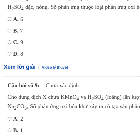
H
SO
đặc, nóng. Số phản ứng thuộc loại phản ứng oxi h
2
4
A.
6
B.
7
C.
9
D.
8
Xem lời giải
Video lý thuyết
Câu hỏi số 9:
Chưa xác định
Cho dung dịch X chứa KMnO
và H
SO
(loãng) lần lượ
4
2
4
Na
CO
, Số phản ứng oxi hóa khử xảy ra có tạo sản phẩm
2
3
A.
2
B.
1