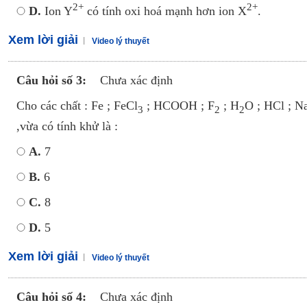
2+
2+
D.
Ion Y
có tính oxi hoá mạnh hơn ion X
.
Xem lời giải
Video lý thuyết
Câu hỏi số 3:
Chưa xác định
Cho các chất : Fe ; FeCl
; HCOOH ; F
; H
O ; HCl ; N
3
2
2
,vừa có tính khử là :
A.
7
B.
6
C.
8
D.
5
Xem lời giải
Video lý thuyết
Câu hỏi số 4:
Chưa xác định