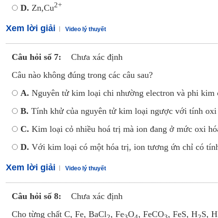
2+
D.
Zn,Cu
Xem lời giải
Video lý thuyết
Câu hỏi số 7:
Chưa xác định
Câu nào không đúng trong các câu sau?
A.
Nguyên tử kim loại chi nhường electron và phi kim 
B.
Tính khử của nguyên tử kim loại ngược với tính oxi
C.
Kim loại cỏ nhiều hoá trị mà ion đang ở mức oxi hóa 
D.
Với kim loại có một hóa trị, ion tương ứn chỉ có tín
Xem lời giải
Video lý thuyết
Câu hỏi số 8:
Chưa xác định
Cho từng chất C, Fe, BaCl
, Fe
O
, FeCO
, FeS, H
S, 
2
3
4
3
2