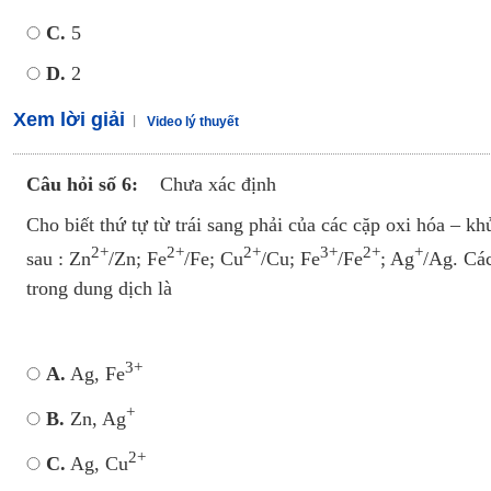
C.
5
D.
2
Xem lời giải
Video lý thuyết
Câu hỏi số 6:
Chưa xác định
Cho biết thứ tự từ trái sang phải của các cặp oxi hóa – k
2+
2+
2+
3+
2+
+
sau : Zn
/Zn; Fe
/Fe; Cu
/Cu; Fe
/Fe
; Ag
/Ag. Các
trong dung dịch là
3+
A.
Ag, Fe
+
B.
Zn, Ag
2+
C.
Ag, Cu