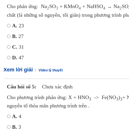
Cho phản ứng: Na
SO
+ KMnO
+ NaHSO
→ Na
SO
2
3
4
4
2
chất (là những số nguyên, tối giản) trong phương trình ph
A.
23
B.
27
C.
31
D.
47
Xem lời giải
Video lý thuyết
Câu hỏi số 5:
Chưa xác định
Cho phương trình phản ứng: X + HNO
-> Fe(NO­
)­
+ 
3
3
3
nguyên tố thỏa mãn phương trình trên .
A.
4
B.
3