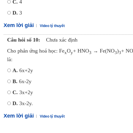
C.
4
D.
3
Xem lời giải
Video lý thuyết
Câu hỏi số 10:
Chưa xác định
Cho phản ứng hoá học: Fe
O
+ HNO
→ Fe(NO
)
+ N
x
y
3
3
3
là:
A.
6x+2y
B.
6x-2y
C.
3x+2y
D.
3x-2y.
Xem lời giải
Video lý thuyết