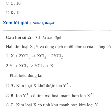
C.
10
D.
13
Xem lời giải
Video lý thuyết
Câu hỏi số 2:
Chưa xác định
Hai kim loại X ,Y và dung dịch muối clorua của chúng c
1. X + 2YCl
-> XCl
+2YCl
3
2
2
2.Y + XCl
-> YCl
+ X
2
2
Phát biểu đúng là:
2+
A.
Kim loại X khử được ion Y
.
3+
2+
B.
Ion Y
có tính oxi hoá mạnh hơn ion X
.
C.
Kim loại X có tính khử mạnh hơn kim loại Y.