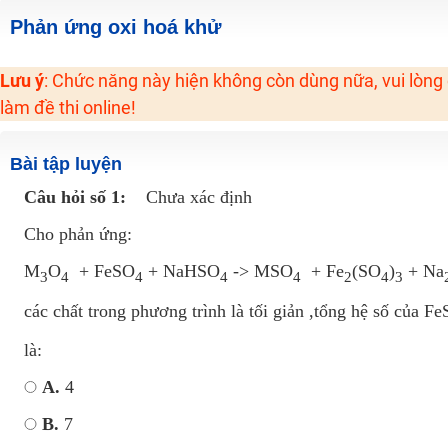
Học online lớp 2 với thầy cô giáo giỏi, nổi tiếng
Phản ứng oxi hoá khử
2K6! Lộ Trình Sun 2024 - Ba bước luyện thi TN THPT - ĐH ít nhất 25 điểm
Lưu ý
: Chức năng này hiện không còn dùng nữa, vui lòng
Hot! Lễ hội đồng giá 449K - 499K toàn bộ khoá học tại Tuyensinh247 (Từ
làm đề thi online!
Khuyến Mãi Khoá Học 1K Chỉ Từ 11-13/09/2024
Đồng giá khóa học 499K - 399K (13/11-15/11)
Bài tập luyện
Khai giảng các khóa lớp 9 Toán - Lý - Hóa - Văn - Anh năm 2018
Câu hỏi số 1:
Chưa xác định
Khai giảng khóa Ngữ văn 7 - xây nền vững chắc cho tương lai!
Cho phản ứng:
Luyện thi vào lớp 10 môn Toán, Văn, Hóa, Anh, Lý với giáo viên giỏi và nổi 
M
O
+ FeSO
+ NaHSO
-> MSO
+ Fe
(SO
)
+ Na
3
4
4
4
4
2
4
3
các chất trong phương trình là tối giản ,tổng hệ số của F
là:
A.
4
B.
7