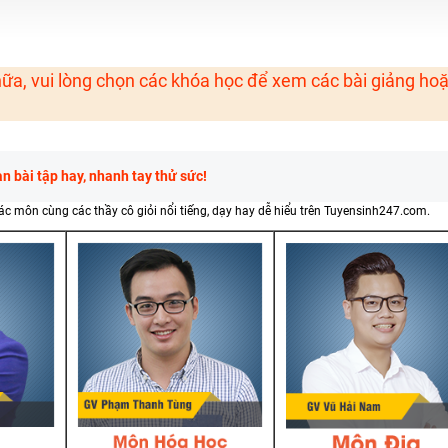
H ít nhất 25 điểm
 Tuyensinh247 (Từ 16-18/07/2025)
ữa, vui lòng chọn các khóa học để xem các bài giảng ho
năm 2018
g lai!
 bài tập hay, nhanh tay thử sức!
 viên giỏi và nổi tiếng
các môn cùng các thầy cô giỏi nổi tiếng, dạy hay dễ hiểu trên Tuyensinh247.com.