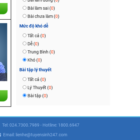
Bài làm đúng (
0
)
Bài làm sai (
0
)
Bài chưa làm (
0
)
Mức độ khó dễ
Tất cả (
0
)
Dễ (
0
)
Trung Bình (
0
)
Khó (
0
)
Bài tập lý thuyết
Tất cả (
0
)
Lý Thuyết (
0
)
Bài tập (
0
)
Tel: 024.7300.7989 - Hotline: 1800.6947
Email: lienhe@tuyensinh247.com