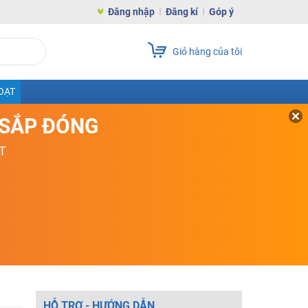
Đăng nhập
Đăng kí
Góp ý
Giỏ hàng của tôi
OẠT
D SẮP ĐÓNG
T
HỖ TRỢ - HƯỚNG DẪN