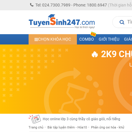
Tel: 024.7300.7989 - Phone: 1800.6947
(Thời gian hỗ
Học trực tuyến lớp 10 các môn Toán - Lý - Hóa - Văn - An
CHỌN KHÓA HỌC
COMBO
GIỚI THIỆU
GIÁ
Học trực tuyến lớp 11 đủ môn cùng Thầy Cô giỏi, nổi tiế
🔥 2K9 CH
Học online trực tuyến cấp Tiểu học và THCS năm học 2
Học online lớp 5 cùng thầy cô giáo giỏi, nổi tiếng
Học online lớp 7 cùng thầy cô giáo giỏi
Học online lớp 6 cùng thầy cô giỏi, nổi tiếng
Học online lớp 8 cùng thầy cô giáo giỏi
2K13! Bứt Phá Lớp 5 Năm Học 2023 - 2024
Học online lớp 4 cùng thầy cô giáo giỏi, nổi tiếng
Học online lớp 3 cùng thầy cô giáo giỏi, nổi tiếng
Trang chủ
Bài tập luyện thêm - Hóa10
Phản ứng oxi hóa - khử
Học online lớp 2 với thầy cô giáo giỏi, nổi tiếng