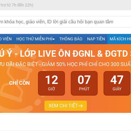
 trợ từ 7h đến 22h)
h- Sinh-Sử-Địa cùng Thầy Cô giỏi, nổi tiếng
O VIÊN
HỌC THỬ MIỄN PHÍ
THÔNG BÁO
NẠP TIỀN
MÃ KÍCH H
ng
Ú Ý - LỚP LIVE ÔN ĐGNL & ĐGT
026-2027
ƯU ĐÃI ĐẶC BIỆT - GIẢM 50% HỌC PHÍ CHỈ CHO 300 SUẤ
12
07
46
CHỈ CÒN
GIỜ
PHÚT
GIÂY
XEM CHI TIẾT