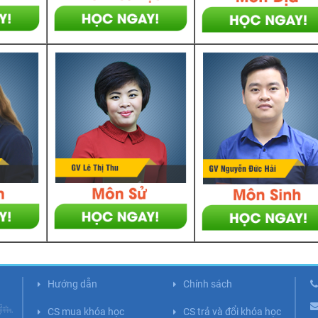
Hướng dẫn
Chính sách
CS mua khóa học
CS trả và đổi khóa học