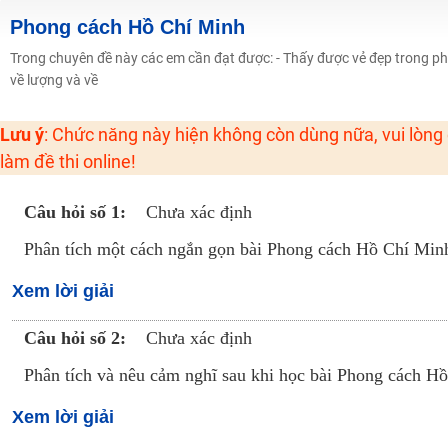
Học online lớp 2 với thầy cô giáo giỏi, nổi tiếng
Phong cách Hồ Chí Minh
2K6! Lộ Trình Sun 2024 - Ba bước luyện thi TN THPT - ĐH ít nhất 25 điểm
Trong chuyên đề này các em cần đạt được: - Thấy được vẻ đẹp trong 
về lượng và về
Hot! Lễ hội đồng giá 449K - 499K toàn bộ khoá học tại Tuyensinh247 (Từ
Khuyến Mãi Khoá Học 1K Chỉ Từ 11-13/09/2024
Lưu ý
: Chức năng này hiện không còn dùng nữa, vui lòng
Đồng giá khóa học 499K - 399K (13/11-15/11)
làm đề thi online!
Khai giảng các khóa lớp 9 Toán - Lý - Hóa - Văn - Anh năm 2018
Khai giảng khóa Ngữ văn 7 - xây nền vững chắc cho tương lai!
Câu hỏi số 1:
Chưa xác định
Luyện thi vào lớp 10 môn Toán, Văn, Hóa, Anh, Lý với giáo viên giỏi và nổi 
Phân tích một cách ngắn gọn bài Phong cách Hồ Chí Min
Xem lời giải
Câu hỏi số 2:
Chưa xác định
Phân tích và nêu cảm nghĩ sau khi học bài Phong cách H
Xem lời giải