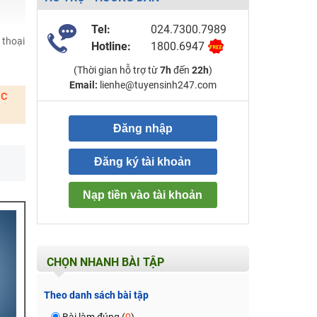
Tel:
024.7300.7989
 thoại
Hotline:
1800.6947
(Thời gian hỗ trợ từ
7h
đến
22h
)
Email:
lienhe@tuyensinh247.com
ặc
Đăng nhập
Đăng ký tài khoản
Nạp tiền vào tài khoản
CHỌN NHANH BÀI TẬP
Theo danh sách bài tập