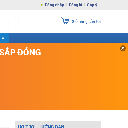
Đăng nhập
Đăng kí
Góp ý
Giỏ hàng của tôi
OẠT
D SẮP ĐÓNG
T
HỖ TRỢ - HƯỚNG DẪN