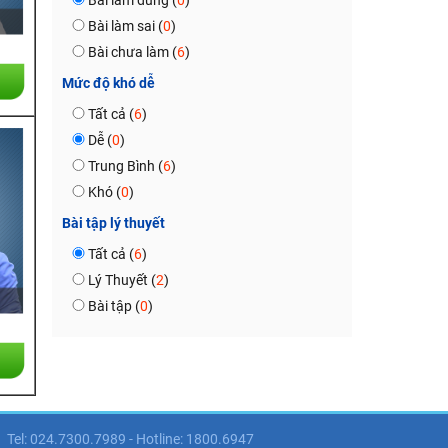
Bài làm đúng (
0
)
Bài làm sai (
0
)
Bài chưa làm (
6
)
Mức độ khó dễ
Tất cả (
6
)
Dễ (
0
)
Trung Bình (
6
)
Khó (
0
)
Bài tập lý thuyết
Tất cả (
6
)
Lý Thuyết (
2
)
Bài tập (
0
)
Tel: 024.7300.7989 - Hotline: 1800.6947