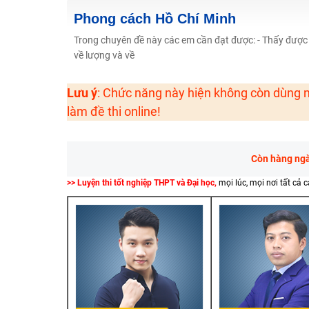
2K6! Lộ Trình Sun 2024 - Ba bước luyện thi TN THPT - Đ
Phong cách Hồ Chí Minh
Hot! Lễ hội đồng giá 449K - 499K toàn bộ khoá học tại
Trong chuyên đề này các em cần đạt được: - Thấy được
về lượng và về
Khuyến Mãi Khoá Học 1K Chỉ Từ 11-13/09/2024
Đồng giá khóa học 499K - 399K (13/11-15/11)
Lưu ý
: Chức năng này hiện không còn dùng n
Khai giảng các khóa lớp 9 Toán - Lý - Hóa - Văn - Anh 
làm đề thi online!
Khai giảng khóa Ngữ văn 7 - xây nền vững chắc cho tươn
Luyện thi vào lớp 10 môn Toán, Văn, Hóa, Anh, Lý với giáo
Còn hàng ngàn
>> Luyện thi tốt nghiệp THPT và Đại học,
mọi lúc, mọi nơi tất cả 