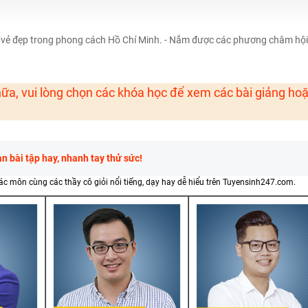
H ít nhất 25 điểm
 Tuyensinh247 (Từ 16-18/07/2025)
 vẻ đẹp trong phong cách Hồ Chí Minh. - Nắm được các phương châm hội
ữa, vui lòng chọn các khóa học để xem các bài giảng ho
năm 2018
g lai!
 viên giỏi và nổi tiếng
 bài tập hay, nhanh tay thử sức!
các môn cùng các thầy cô giỏi nổi tiếng, dạy hay dễ hiểu trên Tuyensinh247.com.