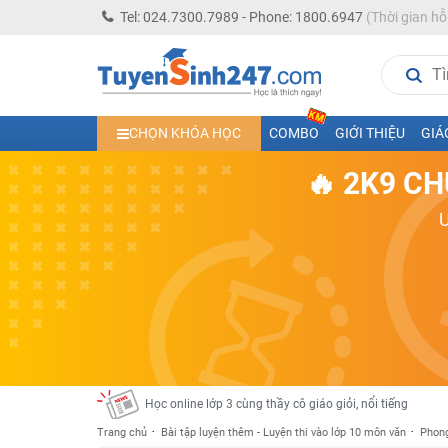
Tel: 024.7300.7989 - Phone: 1800.6947
(Thời gian hỗ
Học trực tuyến lớp 10 các môn Toán - Lý - Hóa - Văn - An
CHỌN KHÓA HỌC
COMBO
GIỚI THIỆU
GIÁ
Học trực tuyến lớp 11 đủ môn cùng Thầy Cô giỏi, nổi tiế
🔥 2K9 CH
Học online trực tuyến cấp Tiểu học và THCS năm học 2
Học online lớp 5 cùng thầy cô giáo giỏi, nổi tiếng
Học online lớp 7 cùng thầy cô giáo giỏi
Học online lớp 6 cùng thầy cô giỏi, nổi tiếng
Học online lớp 8 cùng thầy cô giáo giỏi
2K13! Bứt Phá Lớp 5 Năm Học 2023 - 2024
Học online lớp 4 cùng thầy cô giáo giỏi, nổi tiếng
Học online lớp 3 cùng thầy cô giáo giỏi, nổi tiếng
Trang chủ
Bài tập luyện thêm - Luyện thi vào lớp 10 môn văn
Phong
Học online lớp 2 với thầy cô giáo giỏi, nổi tiếng