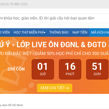
 trợ từ 7h đến 22h)
h- Sinh-Sử-Địa cùng Thầy Cô giỏi, nổi tiếng
O VIÊN
HỌC THỬ MIỄN PHÍ
THÔNG BÁO
NẠP TIỀN
MÃ KÍCH H
ng
Ú Ý - LỚP LIVE ÔN ĐGNL & ĐGT
026-2027
ƯU ĐÃI ĐẶC BIỆT - GIẢM 50% HỌC PHÍ CHỈ CHO 300 SUẤ
01
16
51
CHỈ CÒN
GIỜ
PHÚT
GIÂY
XEM CHI TIẾT
 cách Hồ Chí Minh