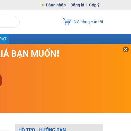
Đăng nhập
Đăng kí
Góp ý
Giỏ hàng của tôi
OẠT
GIÁ BẠN MUỐN❗
HỖ TRỢ - HƯỚNG DẪN