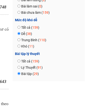
Bài làm đúng (
0
)
Bài làm sai (
0
)
748
Bài chưa làm (
159
)
Mức độ khó dễ
Tất cả (
159
)
zơ có
Dễ (
38
)
Trung Bình (
110
)
Khó (
11
)
Bài tập lý thuyết
Tất cả (
159
)
Lý Thuyết (
91
)
Bài tập (
29
)
643
 theo