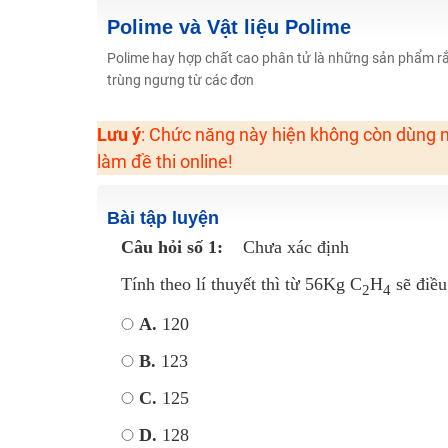
2K6! Lộ Trình Sun 2024 - Ba bước luyện thi TN THPT - Đ
Polime và Vật liệu Polime
Hot! Lễ hội đồng giá 449K - 499K toàn bộ khoá học tại
Polime hay hợp chất cao phân tử là những sản phẩm rắn
trùng ngưng từ các đơn
Khuyến Mãi Khoá Học 1K Chỉ Từ 11-13/09/2024
Đồng giá khóa học 499K - 399K (13/11-15/11)
Lưu ý
: Chức năng này hiện không còn dùng n
Khai giảng các khóa lớp 9 Toán - Lý - Hóa - Văn - Anh 
làm đề thi online!
Khai giảng khóa Ngữ văn 7 - xây nền vững chắc cho tươn
Luyện thi vào lớp 10 môn Toán, Văn, Hóa, Anh, Lý với giáo
Bài tập luyện
Câu hỏi số 1:
Chưa xác định
Tính theo lí thuyết thì từ 56Kg C
H
sẽ điều
2
4
A.
120
B.
123
C.
125
D.
128