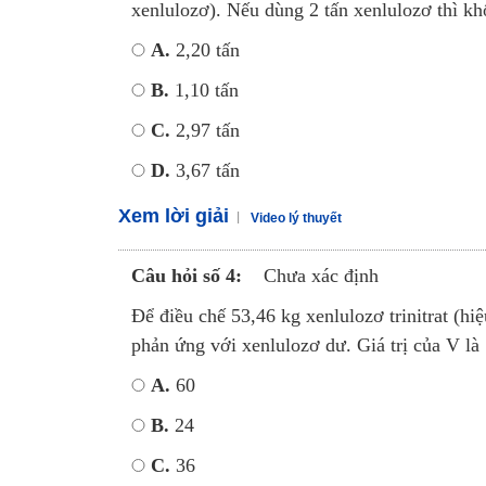
xenlulozơ). Nếu dùng 2 tấn xenlulozơ thì khố
A.
2,20 tấn
B.
1,10 tấn
C.
2,97 tấn
D.
3,67 tấn
Xem lời giải
Video lý thuyết
Câu hỏi số 4:
Chưa xác định
Để điều chế 53,46 kg xenlulozơ trinitrat (hiệ
phản ứng với xenlulozơ dư. Giá trị của V là
A.
60
B.
24
C.
36