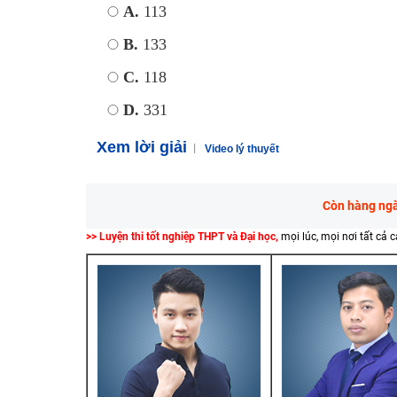
A.
113
B.
133
C.
118
D.
331
Xem lời giải
Video lý thuyết
Còn hàng ngàn
>> Luyện thi tốt nghiệp THPT và Đại học,
mọi lúc, mọi nơi tất cả 