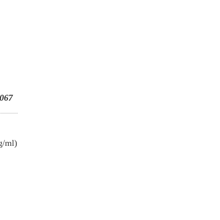
067
g/ml)