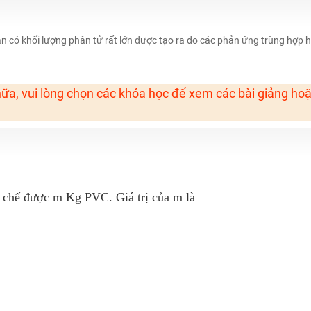
H ít nhất 25 điểm
 Tuyensinh247 (Từ 16-18/07/2025)
 có khối lượng phân tử rất lớn được tạo ra do các phản ứng trùng hợp 
ữa, vui lòng chọn các khóa học để xem các bài giảng ho
năm 2018
g lai!
 viên giỏi và nổi tiếng
 chế được m Kg PVC. Giá trị của m là