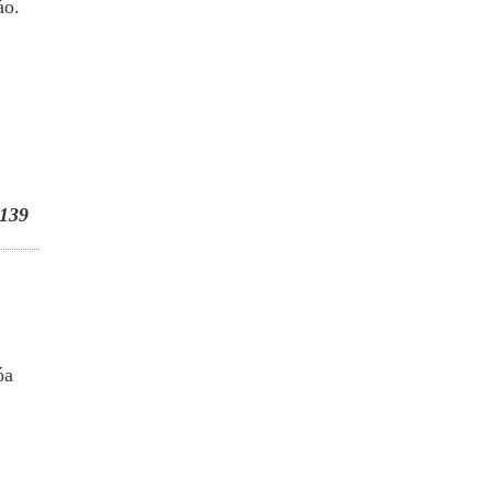
áo.
139
óa