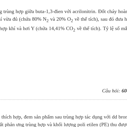
trùng hợp giữa buta-1,3-đien với acrilonitrin. Đốt cháy hoà
hí vừa đủ (chứa 80% N
và 20% O
về thể tích), sau đó đưa 
2
2
hợp khí và hơi Y (chứa 14,41% CO
về thể tích). Tỷ lệ số mắ
2
Câu hỏi:
60
n thích hợp, đem sản phẩm sau trùng hợp tác dụng với dd br
t phản ưng trùng hợp và khối lượng poli etilen (PE) thu đượ