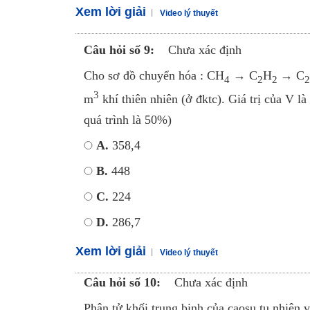
Xem lời giải
Video lý thuyết
Câu hỏi số 9:
Chưa xác định
Cho sơ đồ chuyển hóa : CH
→ C
H
→ C
4
2
2
2
3
m
khí thiên nhiên (ở đktc). Giá trị của V là
quá trình là 50%)
A.
358,4
B.
448
C.
224
D.
286,7
Xem lời giải
Video lý thuyết
Câu hỏi số 10:
Chưa xác định
Phân tử khối trung binh của caosu tụ nhiên v