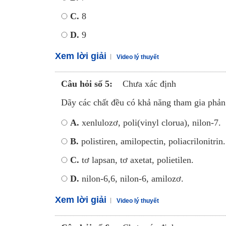
C.
8
D.
9
Xem lời giải
Video lý thuyết
Câu hỏi số 5:
Chưa xác định
Dãy các chất đều có khả năng tham gia phản
A.
xenlulozơ, poli(vinyl clorua), nilon-7
B.
polistiren, amilopectin, poliacrilonitrin.
C.
tơ lapsan, tơ axetat, polietilen.
D.
nilon-6,6, nilon-6, amilozơ.
Xem lời giải
Video lý thuyết