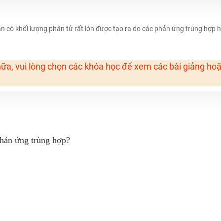
H ít nhất 25 điểm
 Tuyensinh247 (Từ 16-18/07/2025)
 có khối lượng phân tử rất lớn được tạo ra do các phản ứng trùng hợp 
ữa, vui lòng chọn các khóa học để xem các bài giảng ho
năm 2018
g lai!
 viên giỏi và nổi tiếng
phản ứng trùng hợp?