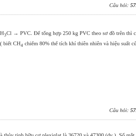
Câu hỏi:
57
H
Cl → PVC. Để tổng hợp 250 kg PVC theo sơ đồ trên thì 
3
 ( biết CH
chiếm 80% thể tích khí thiên nhiên và hiệu suất c
4
Câu hỏi:
57
à thủy tinh hữu cơ plexiglat là 36720 và 47300 (dv ). Số mắt