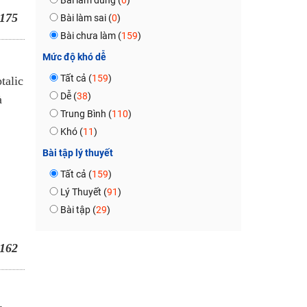
Bài làm đúng (
0
)
175
Bài làm sai (
0
)
Bài chưa làm (
159
)
Mức độ khó dễ
Tất cả (
159
)
talic
Dễ (
38
)
à
Trung Bình (
110
)
Khó (
11
)
Bài tập lý thuyết
Tất cả (
159
)
Lý Thuyết (
91
)
Bài tập (
29
)
162