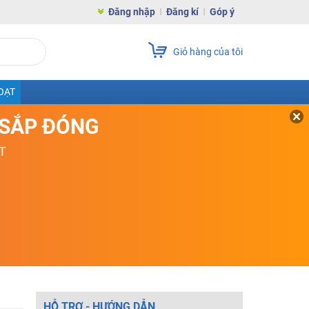
Đăng nhập
Đăng kí
Góp ý
Giỏ hàng của tôi
OẠT
D SẮP ĐÓNG
T
HỖ TRỢ - HƯỚNG DẪN