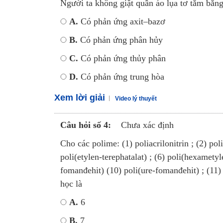
Người ta không giặt quần áo lụa tơ tằm bằng x
A.
Có phản ứng axit–bazơ
B.
Có phản ứng phân hủy
C.
Có phản ứng thủy phân
D.
Có phản ứng trung hòa
Xem lời giải
Video lý thuyết
Câu hỏi số 4:
Chưa xác định
Cho các polime: (1) poliacrilonitrin ; (2) pol
poli(etylen-terephatalat) ; (6) poli(hexametyl
fomanđehit) (10) poli(ure-fomanđehit) ; (11)
học là
A.
6
B.
7