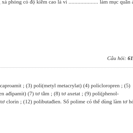
à phòng có độ kiềm cao là vì .................... làm mục quần 
Câu hỏi:
61
icaproamit ; (3) poli(metyl metacrylat) (4) policloropren ; (5)
en ađipamit) (7) tơ tằm ; (8) tơ axetat ; (9) poli(phenol-
 tơ clorin ; (12) polibutađien. Số polime có thể dùng làm tơ h