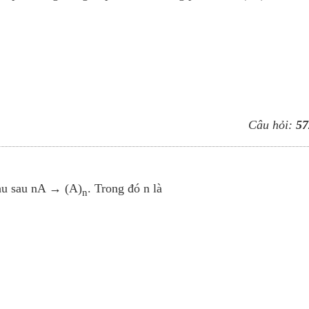
Câu hỏi:
57
hu sau nA → (A)
. Trong đó n là
n