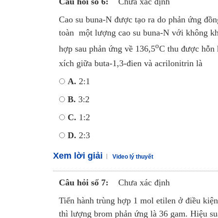
Câu hỏi số 6:
Chưa xác định
Cao su buna-N được tạo ra do phản ứng đồng 
toàn một lượng cao su buna-N với không k
o
hợp sau phản ứng về 136,5
C thu được hỗn 
xích giữa buta-1,3-đien và acrilonitrin là
A.
2:1
B.
3:2
C.
1:2
D.
2:3
Xem lời giải
Video lý thuyết
Câu hỏi số 7:
Chưa xác định
Tiến hành trùng hợp 1 mol etilen ở điều kiệ
thì lượng brom phản ứng là 36 gam. Hiệu suấ