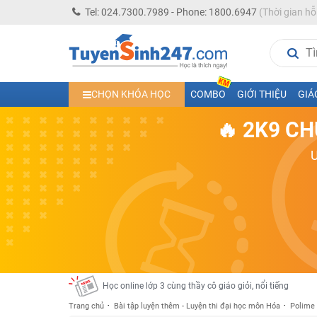
Tel: 024.7300.7989 - Phone: 1800.6947
(Thời gian hỗ
Học trực tuyến lớp 10 các môn Toán - Lý - Hóa - Văn - An
CHỌN KHÓA HỌC
COMBO
GIỚI THIỆU
GIÁ
Học trực tuyến lớp 11 đủ môn cùng Thầy Cô giỏi, nổi tiế
🔥 2K9 CH
Học online trực tuyến cấp Tiểu học và THCS năm học 2
Học online lớp 5 cùng thầy cô giáo giỏi, nổi tiếng
Học online lớp 7 cùng thầy cô giáo giỏi
Học online lớp 6 cùng thầy cô giỏi, nổi tiếng
Học online lớp 8 cùng thầy cô giáo giỏi
2K13! Bứt Phá Lớp 5 Năm Học 2023 - 2024
Học online lớp 4 cùng thầy cô giáo giỏi, nổi tiếng
Học online lớp 3 cùng thầy cô giáo giỏi, nổi tiếng
Trang chủ
Bài tập luyện thêm - Luyện thi đại học môn Hóa
Polime 
Học online lớp 2 với thầy cô giáo giỏi, nổi tiếng