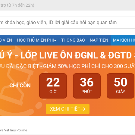
 trợ từ 7h đến 22h)
h- Sinh-Sử-Địa cùng Thầy Cô giỏi, nổi tiếng
O VIÊN
HỌC THỬ MIỄN PHÍ
THÔNG BÁO
NẠP TIỀN
MÃ KÍCH H
ng
Ú Ý - LỚP LIVE ÔN ĐGNL & ĐGT
026-2027
ƯU ĐÃI ĐẶC BIỆT - GIẢM 50% HỌC PHÍ CHỈ CHO 300 SUẤ
22
36
49
CHỈ CÒN
GIỜ
PHÚT
GIÂY
XEM CHI TIẾT
và Vật liệu Polime