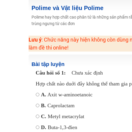
2K6! Lộ Trình Sun 2024 - Ba bước luyện thi TN THPT - Đ
Polime và Vật liệu Polime
Hot! Lễ hội đồng giá 449K - 499K toàn bộ khoá học tại
Polime hay hợp chất cao phân tử là những sản phẩm rắn
trùng ngưng từ các đơn
Khuyến Mãi Khoá Học 1K Chỉ Từ 11-13/09/2024
Đồng giá khóa học 499K - 399K (13/11-15/11)
Lưu ý
: Chức năng này hiện không còn dùng n
Khai giảng các khóa lớp 9 Toán - Lý - Hóa - Văn - Anh 
làm đề thi online!
Khai giảng khóa Ngữ văn 7 - xây nền vững chắc cho tươn
Luyện thi vào lớp 10 môn Toán, Văn, Hóa, Anh, Lý với giáo
Bài tập luyện
Câu hỏi số 1:
Chưa xác định
Hợp chất nào duới đây không thể tham gia 
A.
Axit w-aminoetanoic
B.
Caprolactam
C.
Metyl metacrylat
D.
Buta-1,3-đien