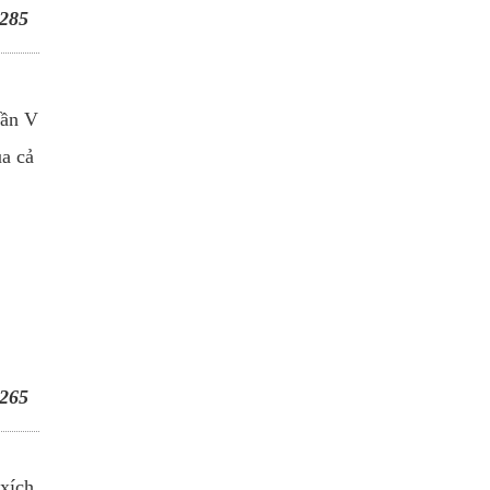
285
cần V
ủa cả
265
 xích