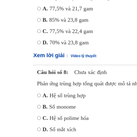
A.
77,5% và 21,7 gam
B.
85% và 23,8 gam
C.
77,5% và 22,4 gam
D.
70% và 23,8 gam
Xem lời giải
Video lý thuyết
Câu hỏi số 8:
Chưa xác định
Phản ứng trùng hợp tổng quát được mô tả n
A.
Hệ số trùng hợp
B.
Số monome
C.
Hệ số polime hóa
D.
Số mắt xích