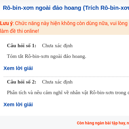
Khuyến Mãi Khoá Học 1K Chỉ Từ 11-13/09/2024
Rô-bin-xơn ngoài đảo hoang (Trích Rô-bin-xơ
Đồng giá khóa học 499K - 399K (13/11-15/11)
Lưu ý
: Chức năng này hiện không còn dùng nữa, vui lòng
Khai giảng các khóa lớp 9 Toán - Lý - Hóa - Văn - Anh năm 2018
làm đề thi online!
Khai giảng khóa Ngữ văn 7 - xây nền vững chắc cho tương lai!
Luyện thi vào lớp 10 môn Toán, Văn, Hóa, Anh, Lý với giáo viên giỏi và nổi 
Câu hỏi số 1:
Chưa xác định
Tóm tắt Rô-bin-xơn ngoài đảo hoang.
Xem lời giải
Câu hỏi số 2:
Chưa xác định
Phân tích và nêu cảm nghĩ về nhân vật Rô-bin-xơn trong 
Xem lời giải
Còn hàng ngàn bài tập hay, 