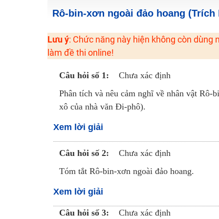
2K6! Lộ Trình Sun 2024 - Ba bước luyện thi TN THPT - Đ
Rô-bin-xơn ngoài đảo hoang (Trích
Hot! Lễ hội đồng giá 449K - 499K toàn bộ khoá học tại
Lưu ý
: Chức năng này hiện không còn dùng n
Khuyến Mãi Khoá Học 1K Chỉ Từ 11-13/09/2024
làm đề thi online!
Đồng giá khóa học 499K - 399K (13/11-15/11)
Khai giảng các khóa lớp 9 Toán - Lý - Hóa - Văn - Anh 
Câu hỏi số 1:
Chưa xác định
Khai giảng khóa Ngữ văn 7 - xây nền vững chắc cho tươn
Phân tích và nêu cảm nghĩ về nhân vật Rô-b
Luyện thi vào lớp 10 môn Toán, Văn, Hóa, Anh, Lý với giáo
xô của nhà văn Đi-phô).
Xem lời giải
Câu hỏi số 2:
Chưa xác định
Tóm tắt Rô-bin-xơn ngoài đảo hoang.
Xem lời giải
Câu hỏi số 3:
Chưa xác định