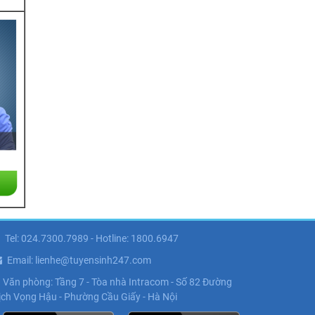
Tel: 024.7300.7989 - Hotline: 1800.6947
Email: lienhe@tuyensinh247.com
Văn phòng: Tầng 7 - Tòa nhà Intracom - Số 82 Đường
ịch Vọng Hậu - Phường Cầu Giấy - Hà Nội