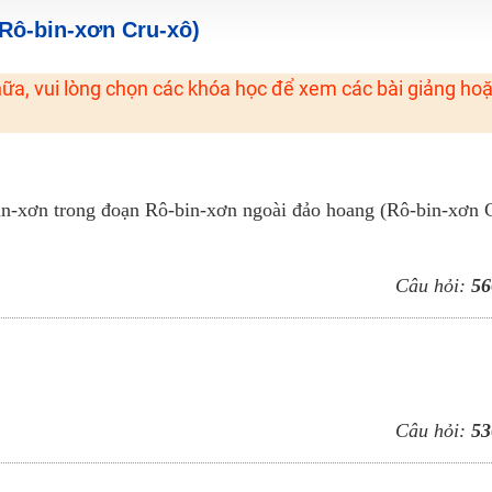
H ít nhất 25 điểm
 Rô-bin-xơn Cru-xô)
 Tuyensinh247 (Từ 16-18/07/2025)
ữa, vui lòng chọn các khóa học để xem các bài giảng ho
năm 2018
g lai!
in-xơn trong đoạn Rô-bin-xơn ngoài đảo hoang (Rô-bin-xơn 
 viên giỏi và nổi tiếng
Câu hỏi:
56
Câu hỏi:
53