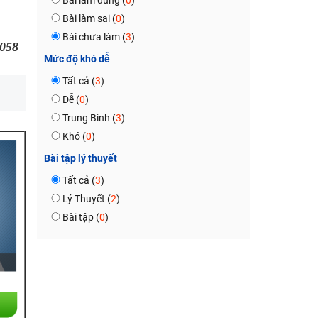
Bài làm đúng (
0
)
Bài làm sai (
0
)
Bài chưa làm (
3
)
058
Mức độ khó dễ
Tất cả (
3
)
Dễ (
0
)
Trung Bình (
3
)
Khó (
0
)
Bài tập lý thuyết
Tất cả (
3
)
Lý Thuyết (
2
)
Bài tập (
0
)