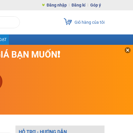
Đăng nhập
Đăng kí
Góp ý
Giỏ hàng của tôi
OẠT
GIÁ BẠN MUỐN❗
HỖ TRỢ - HƯỚNG DẪN