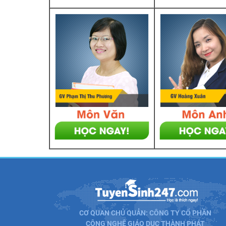
CƠ QUAN CHỦ QUẢN: CÔNG TY CỔ PHẦN
CÔNG NGHỆ GIÁO DỤC THÀNH PHÁT