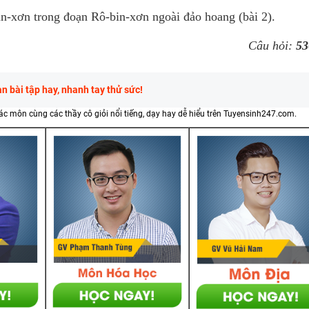
in-xơn trong đoạn Rô-bin-xơn ngoài đảo hoang (bài 2).
Câu hỏi:
53
 bài tập hay, nhanh tay thử sức!
các môn cùng các thầy cô giỏi nổi tiếng, dạy hay dễ hiểu trên Tuyensinh247.com.