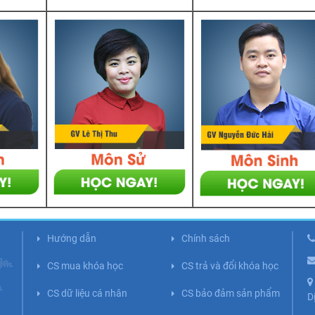
Hướng dẫn
Chính sách
CS mua khóa học
CS trả và đổi khóa học
CS dữ liệu cá nhân
CS bảo đảm sản phẩm
D