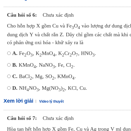
Câu hỏi số 6:
Chưa xác định
Cho hỗn hợp X gồm Cu và Fe
O
vào lượng dư dung dịc
3
4
dung dịch Y và chất rắn Z. Dãy chỉ gồm các chất mà khi c
có phản ứng oxi hóa - khử xảy ra là
A.
Fe
O
, K
MnO
, K
Cr
O
, HNO
.
2
3
2
4
2
2
7
3
B.
KMnO
, NaNO
, Fe, Cl
.
4
3
2
C.
BaCl
, Mg, SO
, KMnO
.
2
2
4
D.
NH
NO
, Mg(NO
)
, KCl, Cu.
4
3
3
2
Xem lời giải
Video lý thuyết
Câu hỏi số 7:
Chưa xác định
Hòa tan hết hỗn hợp X gồm Fe, Cu và Ag trong V ml du