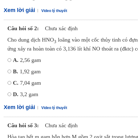
Xem lời giải
Video lý thuyết
Câu hỏi số 2:
Chưa xác định
Cho dung dịch HNO
loãng vào một cốc thủy tinh có đự
3
ứng xảy ra hoàn toàn có 3,136 lít khí NO thoát ra (đktc) 
A.
2,56 gam
B.
1,92 gam
C.
7,04 gam
D.
3,2 gam
Xem lời giải
Video lý thuyết
Câu hỏi số 3:
Chưa xác định
Hòa tan hết m gam hỗn hợp M gồm 2 oxit sắt trong lượng