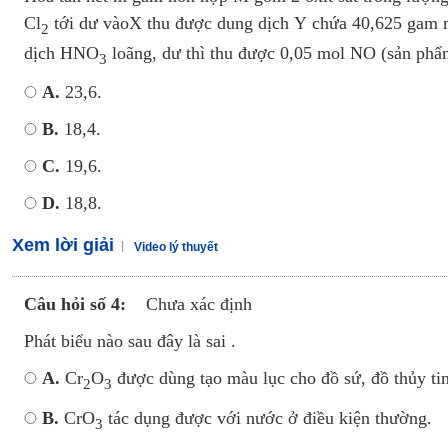
Cl
tới dư vàoX thu được dung dịch Y chứa 40,625 gam 
2
dịch HNO
loãng, dư thì thu được 0,05 mol NO (sản phẩm
3
A.
23,6.
B.
18,4.
C.
19,6.
D.
18,8.
Xem lời giải
Video lý thuyết
Câu hỏi số 4:
Chưa xác định
Phát biểu nào sau đây là sai .
A.
Cr
O
được dùng tạo màu lục cho đồ sứ, đồ thủy ti
2
3
B.
CrO
tác dụng được với nước ở điều kiện thường.
3