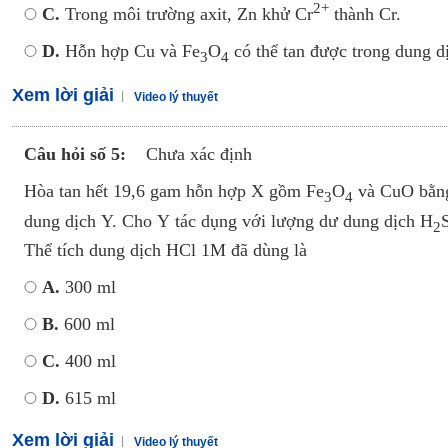
2+
C.
Trong môi trường axit, Zn khử Cr
thành Cr.
D.
Hỗn hợp Cu và Fe
O
có thể tan được trong dung d
3
4
Xem lời giải
Video lý thuyết
Câu hỏi số 5:
Chưa xác định
Hòa tan hết 19,6 gam hỗn hợp X gồm Fe
O
và CuO bằng
3
4
dung dịch Y. Cho Y tác dụng với lượng dư dung dịch H
2
Thể tích dung dịch HCl 1M đã dùng là
A.
300 ml
B.
600 ml
C.
400 ml
D.
615 ml
Xem lời giải
Video lý thuyết