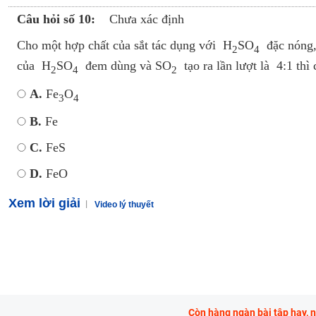
Câu hỏi số 10:
Chưa xác định
Cho một hợp chất của sắt tác dụng với H
SO
đặc nóng,
2
4
của H
SO
đem dùng và SO
tạo ra lần lượt là 4:1 thì
2
4
2
A.
Fe
O
3
4
B.
Fe
C.
FeS
D.
FeO
Xem lời giải
Video lý thuyết
Còn hàng ngàn bài tập hay, 