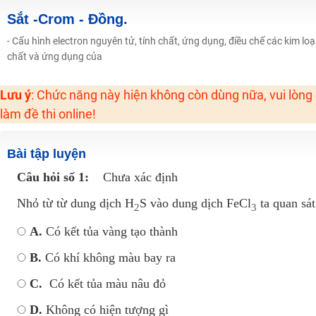
Học online lớp 2 với thầy cô giáo giỏi, nổi tiếng
Sắt -Crom - Đồng.
2K6! Lộ Trình Sun 2024 - Ba bước luyện thi TN THPT - ĐH ít nhất 25 điểm
- Cấu hình electron nguyên tử, tính chất, ứng dụng, điều chế các kim lo
chất và ứng dụng của
Hot! Lễ hội đồng giá 449K - 499K toàn bộ khoá học tại Tuyensinh247 (Từ
Khuyến Mãi Khoá Học 1K Chỉ Từ 11-13/09/2024
Lưu ý
: Chức năng này hiện không còn dùng nữa, vui lòng
Đồng giá khóa học 499K - 399K (13/11-15/11)
làm đề thi online!
Khai giảng các khóa lớp 9 Toán - Lý - Hóa - Văn - Anh năm 2018
Khai giảng khóa Ngữ văn 7 - xây nền vững chắc cho tương lai!
Bài tập luyện
Luyện thi vào lớp 10 môn Toán, Văn, Hóa, Anh, Lý với giáo viên giỏi và nổi 
Câu hỏi số 1:
Chưa xác định
Nhỏ từ từ dung dịch H
S vào dung dịch FeCl
ta quan sát
2
3
A.
Có kết tủa vàng tạo thành
B.
Có khí không màu bay ra
C.
Có kết tủa màu nâu đỏ
D.
Không có hiện tượng gì