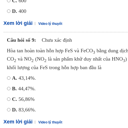
C.
600
D.
400
Xem lời giải
Video lý thuyết
Câu hỏi số 9:
Chưa xác định
Hòa tan hoàn toàn hỗn hợp FeS và FeCO
bằng dung dị
3
CO
và NO
(NO
là sản phẩm khử duy nhất của HNO
)
2
2
2
3
khối lượng của FeS trong hỗn hợp ban đầu là
A.
43,14%.
B.
44,47%.
C.
56,86%
D.
83,66%.
Xem lời giải
Video lý thuyết