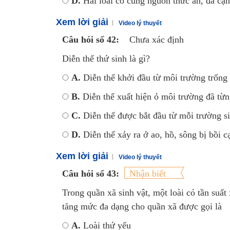
D.
Hai loài có cùng nguồn thức ản, đã cạn
Xem lời giải
Video lý thuyết
Câu hỏi số 42:
Chưa xác định
Diễn thế thứ sinh là gì?
A.
Diễn thế khởi đầu từ môi trường trốn
B.
Diễn thế xuất hiện ỏ môi trường đã từng
C.
Diễn thế được bắt đầu từ mỗi trường sin
D.
Diễn thế xảy ra ở ao, hồ, sông bị bồi c
Xem lời giải
Video lý thuyết
Câu hỏi số 43:
Nhận biết
Trong quần xã sinh vật, một loài có tần suất
tăng mức đa dạng cho quần xã được gọi là
A.
Loài thứ yếu