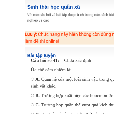
2K6! Lộ Trình Sun 2024 - Ba bước luyện thi TN THPT - Đ
Sinh thái học quần xã
Hot! Lễ hội đồng giá 449K - 499K toàn bộ khoá học tại
Với các câu hỏi và bài tập được trích trong các sách bài
nghiệp và cao
Khuyến Mãi Khoá Học 1K Chỉ Từ 11-13/09/2024
Đồng giá khóa học 499K - 399K (13/11-15/11)
Lưu ý
: Chức năng này hiện không còn dùng n
Khai giảng các khóa lớp 9 Toán - Lý - Hóa - Văn - Anh 
làm đề thi online!
Khai giảng khóa Ngữ văn 7 - xây nền vững chắc cho tươn
Luyện thi vào lớp 10 môn Toán, Văn, Hóa, Anh, Lý với giáo
Bài tập luyện
Câu hỏi số 41:
Chưa xác định
Ức chế cảm nhiễm là:
A.
Quan hệ của một loài sinh vật, trong qu
sinh vật khác.
B.
Trường hợp xuất hiện các hoocmôn ức ch
C.
Trường hợp quần thể vượt quá kích thướ