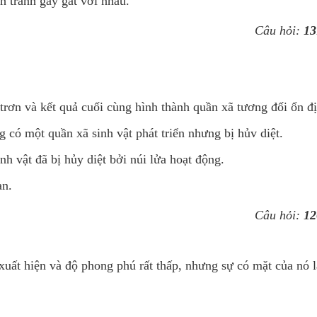
h tranh gay gắt với nhau.
Câu hỏi:
13
g trơn và kết quả cuối cùng hình thành quần xã tương đối ổn đ
 có một quần xã sinh vật phát triển nhưng bị hủv diệt.
h vật đã bị hủy diệt bởi núi lửa hoạt động.
ạn.
Câu hỏi:
12
 xuất hiện và độ phong phú rất thấp, nhưng sự có mặt của nó 