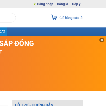
Đăng nhập
Đăng kí
Góp ý
Giỏ hàng của tôi
OẠT
D SẮP ĐÓNG
T
HỖ TRỢ - HƯỚNG DẪN