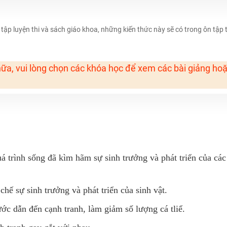
H ít nhất 25 điểm
 Tuyensinh247 (Từ 16-18/07/2025)
 tập luyện thi và sách giáo khoa, những kiến thức này sẽ có trong ôn tập t
ữa, vui lòng chọn các khóa học để xem các bài giảng ho
năm 2018
g lai!
 viên giỏi và nổi tiếng
á trình sống đã kìm hãm sự sinh trưởng và phát triển của các 
ế sự sinh trưởng và phát triển của sinh vật.
c dẫn đến cạnh tranh, làm giảm số lượng cá tliể.