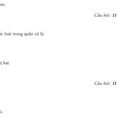
an.
Câu hỏi:
11
c loài trong quần xã là
ị hại.
Câu hỏi:
11
ái.