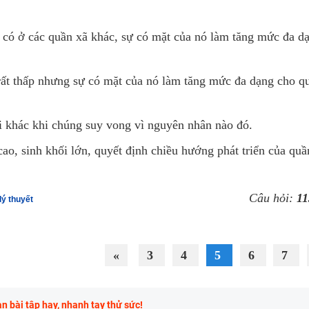
i
có ở các quần xã khác, sự có mặt của nó làm tăng mức đa d
rất thấp nhưng sự có mặt của nó làm tăng mức đa dạng cho q
oài khác khi chúng suy vong vì nguyên nhân nào đó.
ao, sinh khối lớn, quyết định chiều hướng phát triển của quầ
Câu hỏi:
11
lý thuyết
«
3
4
5
6
7
 bài tập hay, nhanh tay thử sức!