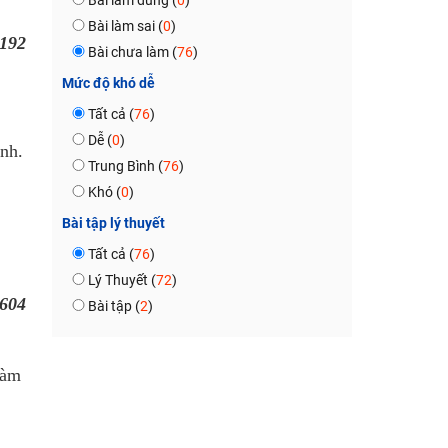
Bài làm đúng (
0
)
Bài làm sai (
0
)
192
Bài chưa làm (
76
)
Mức độ khó dễ
Tất cả (
76
)
Dễ (
0
)
ịnh.
Trung Bình (
76
)
Khó (
0
)
Bài tập lý thuyết
Tất cả (
76
)
Lý Thuyết (
72
)
604
Bài tập (
2
)
làm