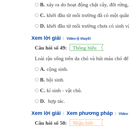
B.
xảy ra do hoạt động chặt cây, đốt rừng,
C.
khởi đầu từ môi trường đã có một quần
D.
khởi đầu từ môi trường chưa có sinh v
Xem lời giải
Video lý thuyết
Câu hỏi số 49:
Thông hiểu
Loài rận sống trên da chó và hút máu chó đ
A.
cộng sinh.
B.
hội sinh.
C.
kí sinh - vật chủ.
D.
hợp tác.
Xem lời giải
Xem phương pháp
Video 
Câu hỏi số 50:
Nhận biết