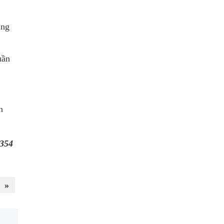
ạng
uần
n
354
»