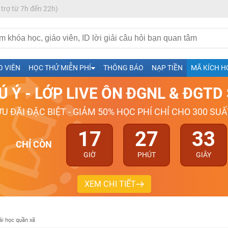
 trợ từ 7h đến 22h)
h- Sinh-Sử-Địa cùng Thầy Cô giỏi, nổi tiếng
O VIÊN
HỌC THỬ MIỄN PHÍ
THÔNG BÁO
NẠP TIỀN
MÃ KÍCH H
ng
Ú Ý - LỚP LIVE ÔN ĐGNL & ĐGT
026-2027
ƯU ĐÃI ĐẶC BIỆT - GIẢM 50% HỌC PHÍ CHỈ CHO 300 SUẤ
17
27
32
CHỈ CÒN
GIỜ
PHÚT
GIÂY
XEM CHI TIẾT
ái học quần xã