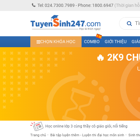
Tel: 024.7300.7989 - Phone: 1800.6947
(Thời gian hỗ
Học trực tuyến lớp 10 các môn Toán - Lý - Hóa - Văn - An
CHỌN KHÓA HỌC
COMBO
GIỚI THIỆU
GIÁ
Học trực tuyến lớp 11 đủ môn cùng Thầy Cô giỏi, nổi tiế
🔥 2K9 CH
Học online trực tuyến cấp Tiểu học và THCS năm học 2
Học online lớp 5 cùng thầy cô giáo giỏi, nổi tiếng
Học online lớp 7 cùng thầy cô giáo giỏi
Học online lớp 6 cùng thầy cô giỏi, nổi tiếng
Học online lớp 8 cùng thầy cô giáo giỏi
2K13! Bứt Phá Lớp 5 Năm Học 2023 - 2024
Học online lớp 4 cùng thầy cô giáo giỏi, nổi tiếng
Học online lớp 3 cùng thầy cô giáo giỏi, nổi tiếng
Trang chủ
Bài tập luyện thêm - Luyện thi đại học môn sinh
Sinh th
Học online lớp 2 với thầy cô giáo giỏi, nổi tiếng