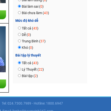
Bài làm đúng (
0
)
Bài làm sai (
0
)
Bài chưa làm (
43
)
Mức độ khó dễ
Tất cả (
43
)
Dễ (
0
)
Trung Bình (
37
)
Khó (
0
)
Bài tập lý thuyết
Tất cả (
43
)
Lý Thuyết (
22
)
Bài tập (
2
)
Tel: 024.7300.7989 - Hotline: 1800.6947