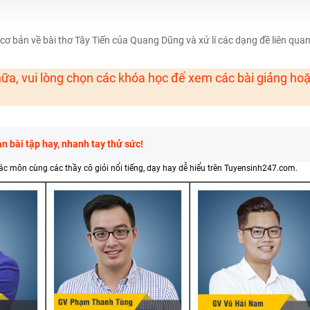
H ít nhất 25 điểm
 Tuyensinh247 (Từ 16-18/07/2025)
 bản về bài thơ Tây Tiến của Quang Dũng và xử lí các dạng đề liên quan
ữa, vui lòng chọn các khóa học để xem các bài giảng ho
năm 2018
g lai!
 viên giỏi và nổi tiếng
 bài tập hay, nhanh tay thử sức!
các môn cùng các thầy cô giỏi nổi tiếng, dạy hay dễ hiểu trên Tuyensinh247.com.