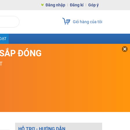
Đăng nhập
Đăng kí
Góp ý
Giỏ hàng của tôi
OẠT
D SẮP ĐÓNG
T
HỖ TRỢ - HƯỚNG DẪN