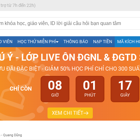
 trợ từ 7h đến 22h)
h- Sinh-Sử-Địa cùng Thầy Cô giỏi, nổi tiếng
O VIÊN
HỌC THỬ MIỄN PHÍ
THÔNG BÁO
NẠP TIỀN
MÃ KÍCH H
ng
Ú Ý - LỚP LIVE ÔN ĐGNL & ĐGT
026-2027
ƯU ĐÃI ĐẶC BIỆT - GIẢM 50% HỌC PHÍ CHỈ CHO 300 SUẤ
08
01
16
CHỈ CÒN
GIỜ
PHÚT
GIÂY
XEM CHI TIẾT
n - Quang Dũng