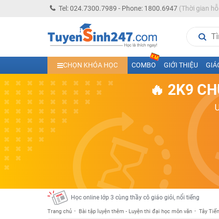
Tel: 024.7300.7989 - Phone: 1800.6947
(Thời gian hỗ
Học trực tuyến lớp 10 các môn Toán - Lý - Hóa - Văn - An
CHỌN KHÓA HỌC
COMBO
GIỚI THIỆU
GIÁ
Học trực tuyến lớp 11 đủ môn cùng Thầy Cô giỏi, nổi tiế
🔥 2K9 CH
Học online trực tuyến cấp Tiểu học và THCS năm học 2
Học online lớp 5 cùng thầy cô giáo giỏi, nổi tiếng
Học online lớp 7 cùng thầy cô giáo giỏi
Học online lớp 6 cùng thầy cô giỏi, nổi tiếng
Học online lớp 8 cùng thầy cô giáo giỏi
2K13! Bứt Phá Lớp 5 Năm Học 2023 - 2024
Học online lớp 4 cùng thầy cô giáo giỏi, nổi tiếng
Học online lớp 3 cùng thầy cô giáo giỏi, nổi tiếng
Trang chủ
Bài tập luyện thêm - Luyện thi đại học môn văn
Tây Tiế
Học online lớp 2 với thầy cô giáo giỏi, nổi tiếng