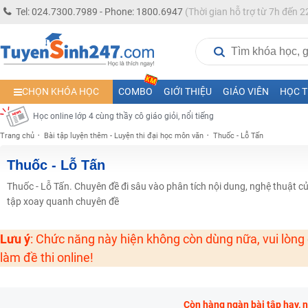
Học online lớp 5 cùng thầy cô giáo giỏi, nổi tiếng
Tel: 024.7300.7989 - Phone: 1800.6947
(Thời gian hỗ trợ từ 7h đến 2
Học online lớp 7 cùng thầy cô giáo giỏi
Học online lớp 6 cùng thầy cô giỏi, nổi tiếng
Học online lớp 8 cùng thầy cô giáo giỏi
CHỌN KHÓA HỌC
COMBO
GIỚI THIỆU
GIÁO VIÊN
HỌC T
2K13! Bứt Phá Lớp 5 Năm Học 2023 - 2024
Học online lớp 4 cùng thầy cô giáo giỏi, nổi tiếng
Trang chủ
Bài tập luyện thêm - Luyện thi đại học môn văn
Thuốc - Lỗ Tấn
Học online lớp 3 cùng thầy cô giáo giỏi, nổi tiếng
Học online lớp 2 với thầy cô giáo giỏi, nổi tiếng
Thuốc - Lỗ Tấn
2K6! Lộ Trình Sun 2024 - Ba bước luyện thi TN THPT - ĐH ít nhất 25 điểm
Thuốc - Lỗ Tấn. Chuyên đề đi sâu vào phân tích nội dung, nghệ thuật 
Hot! Lễ hội đồng giá 449K - 499K toàn bộ khoá học tại Tuyensinh247 (Từ
tập xoay quanh chuyên đề
Khuyến Mãi Khoá Học 1K Chỉ Từ 11-13/09/2024
Lưu ý
: Chức năng này hiện không còn dùng nữa, vui lòng
Đồng giá khóa học 499K - 399K (13/11-15/11)
làm đề thi online!
Khai giảng các khóa lớp 9 Toán - Lý - Hóa - Văn - Anh năm 2018
Khai giảng khóa Ngữ văn 7 - xây nền vững chắc cho tương lai!
Còn hàng ngàn bài tập hay, 
Luyện thi vào lớp 10 môn Toán, Văn, Hóa, Anh, Lý với giáo viên giỏi và nổi 