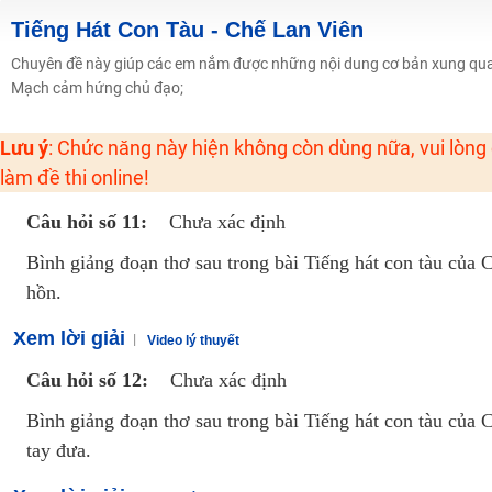
2K6! Lộ Trình Sun 2024 - Ba bước luyện thi TN THPT - ĐH ít nhất 25 điểm
Tiếng Hát Con Tàu - Chế Lan Viên
Hot! Lễ hội đồng giá 449K - 499K toàn bộ khoá học tại Tuyensinh247 (Từ
Chuyên đề này giúp các em nắm được những nội dung cơ bản xung quanh
Mạch cảm hứng chủ đạo;
Khuyến Mãi Khoá Học 1K Chỉ Từ 11-13/09/2024
Đồng giá khóa học 499K - 399K (13/11-15/11)
Lưu ý
: Chức năng này hiện không còn dùng nữa, vui lòng
Khai giảng các khóa lớp 9 Toán - Lý - Hóa - Văn - Anh năm 2018
làm đề thi online!
Khai giảng khóa Ngữ văn 7 - xây nền vững chắc cho tương lai!
Câu hỏi số 11:
Chưa xác định
Luyện thi vào lớp 10 môn Toán, Văn, Hóa, Anh, Lý với giáo viên giỏi và nổi 
Bình giảng đoạn thơ sau trong bài Tiếng hát con tàu củ
hồn.
Xem lời giải
Video lý thuyết
Câu hỏi số 12:
Chưa xác định
Bình giảng đoạn thơ sau trong bài Tiếng hát con tàu của
tay đưa.