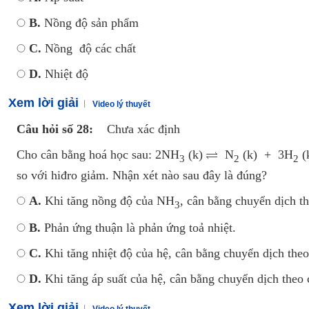
B.
Nồng độ sản phẩm
C.
Nồng độ các chất
D.
Nhiệt độ
Xem lời giải
Video lý thuyết
Câu hỏi số 28:
Chưa xác định
Cho cân bằng hoá học sau: 2NH
(k)
N
(k) + 3H
(k
3
2
2
so với hiđro giảm. Nhận xét nào sau đây là đúng?
A.
Khi tăng nồng độ của NH
, cân bằng chuyển dịch t
3
B.
Phản ứng thuận là phản ứng toả nhiệt.
C.
Khi tăng nhiệt độ của hệ, cân bằng chuyển dịch the
D.
Khi tăng áp suất của hệ, cân bằng chuyển dịch theo 
Xem lời giải