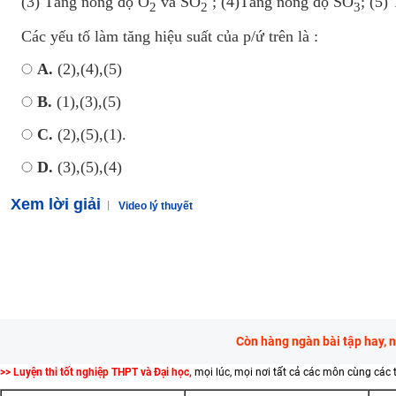
(3) Tăng nồng độ O
và SO
; (4)Tăng nồng độ SO
; (5)
2
2
3
Các yếu tố làm tăng hiệu suất của p/ứ trên là :
A.
(2),(4),(5)
B.
(1),(3),(5)
C.
(2),(5),(1).
D.
(3),(5),(4)
Xem lời giải
Video lý thuyết
Còn hàng ngàn bài tập hay, 
>> Luyện thi tốt nghiệp THPT và Đại học,
mọi lúc, mọi nơi tất cả các môn cùng các 