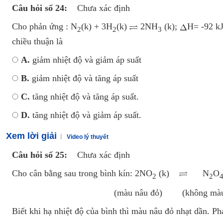
Câu hỏi số 24:
Chưa xác định
Cho phản ứng : N
(k) + 3H
(k)
2NH
(k);
H= -92 kJ
2
2
3
chiều thuận là
A.
giảm nhiệt độ và giảm áp suất
B.
giảm nhiệt độ và tăng áp suất
C.
tăng nhiệt độ và tăng áp suất.
D.
tăng nhiệt độ và giảm áp suất.
Xem lời giải
Video lý thuyết
Câu hỏi số 25:
Chưa xác định
Cho cân bằng sau trong bình kín: 2NO
(k)
N
O
2
2
(màu nâu đỏ) (không màu
Biết khi hạ nhiệt độ của bình thì màu nâu đỏ nhạt dần. Ph