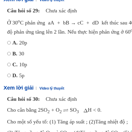
Video lý thuyết
Câu hỏi số 29:
Chưa xác định
o
Ở 30
C phản ứng aA + bB → cC + dD kết thúc sau 40 ph
độ phản ứng tăng lên 2 lần. Nếu thực hiện phản ứng ở 60
A.
20p
B.
30
C.
10p
D.
5p
Xem lời giải
Video lý thuyết
Câu hỏi số 30:
Chưa xác định
Cho cân bằng 2SO
+ O
SO
H < 0.
2
2
3
Cho một số yếu tố: (1) Tăng áp suất ; (2)Tăng nhiệt độ ;