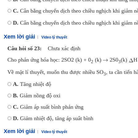
C.
Cân bằng chuyển dịch theo chiều nghịch khi giảm 
D.
Cân bằng chuyển dịch theo chiều nghịch khi giảm 
Xem lời giải
Video lý thuyết
Câu hỏi số 23:
Chưa xác định
Cho phản ứng hóa học: 2SO2 (k) + 0
(k)
2S0
(k)
H
2
3
Về mặt lí thuyết, muốn thu được nhiều SO
, ta cần tiến 
3
A.
Tăng nhiệt độ
B.
Giảm nồng độ oxi
C.
Giảm áp suất bình phản ứng
D.
Giảm nhiệt độ, tăng áp suât bình
Xem lời giải
Video lý thuyết