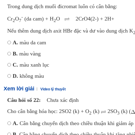
Luyện thi vào lớp 10 môn Toán, Văn, Hóa, Anh, Lý với giáo viên giỏi và nổi 
Trong dung dịch muối đicromat luôn có cân bằng:
-
Cr
O
(da cam) + H
O
2CrO4(2-) + 2H+
2
7
2
Nếu thêm dung dịch axit HBr đặc và dư vào dung dịch K
A.
màu da cam
B.
màu vàng
C.
màu xanh lục
D.
không màu
Xem lời giải
Video lý thuyết
Câu hỏi số 22:
Chưa xác định
Cho cân bằng hóa học: 2SO2 (k) + O
(k)
2SO
(k) (
2
3
A.
Cân bằng chuyển dịch theo chiều thuận khi giảm áp 
B.
Cân bằng chuyển dịch theo chiều thuận khi tăng nhi