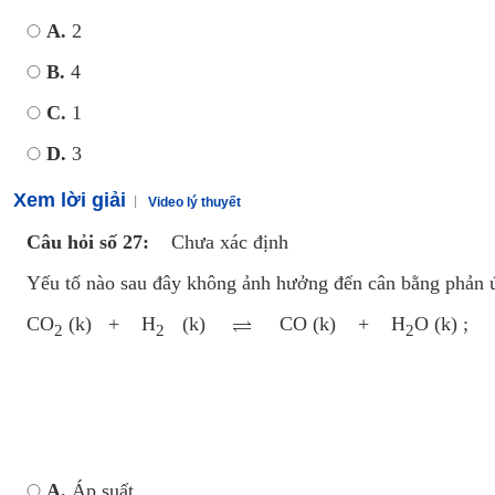
A.
2
B.
4
C.
1
D.
3
Xem lời giải
Video lý thuyết
Câu hỏi số 27:
Chưa xác định
Yếu tố nào sau đây không ảnh hưởng đến cân bằng phản 
CO
(k) + H
(k)
CO (k) + H
O (k) 
2
2
2
A.
Áp suất