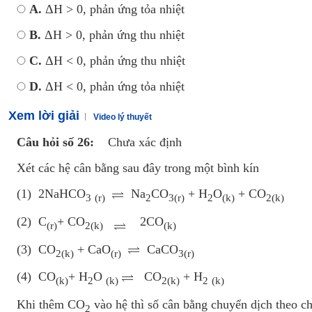
A.
ΔH > 0, phản ứng tỏa nhiệt
B.
ΔH > 0, phản ứng thu nhiệt
C.
ΔH < 0, phản ứng thu nhiệt
D.
ΔH < 0, phản ứng tỏa nhiệt
Xem lời giải
Video lý thuyết
Câu hỏi số 26:
Chưa xác định
Xét các hệ cân bằng sau đây trong một bình kín
(1) 2NaHCO
Na
CO
+ H
O
+ CO
3
(r)
2
3(r)
2
(k)
2(k
(2) C
+ CO
2CO
(r)
2(k)
(k)
(3) CO
+ CaO
CaCO
2(k)
(r)
3(r)
(4) CO
+ H
O
CO
+ H
(k)
2
(k)
2(k)
2
(k)
Khi thêm CO
vào hệ thì số cân bằng chuyển dịch theo ch
2