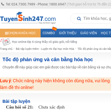
Học online lớp 5 cùng thầy cô giáo giỏi, nổi tiếng
Tel: 024.7300.7989 - Phone: 1800.6947
(Thời gian hỗ trợ từ 7h đến 2
Học online lớp 7 cùng thầy cô giáo giỏi
Học online lớp 6 cùng thầy cô giỏi, nổi tiếng
Học online lớp 8 cùng thầy cô giáo giỏi
CHỌN KHÓA HỌC
COMBO
GIỚI THIỆU
GIÁO VIÊN
HỌC T
2K13! Bứt Phá Lớp 5 Năm Học 2023 - 2024
Học online lớp 4 cùng thầy cô giáo giỏi, nổi tiếng
Trang chủ
Bài tập luyện thêm - Luyện thi đại học môn Hóa
Tốc độ phản ứng và cân bằ
Học online lớp 3 cùng thầy cô giáo giỏi, nổi tiếng
Học online lớp 2 với thầy cô giáo giỏi, nổi tiếng
Tốc độ phản ứng và cân bằng hóa học
2K6! Lộ Trình Sun 2024 - Ba bước luyện thi TN THPT - ĐH ít nhất 25 điểm
Chuyên đề này giúp các em giải được các bài tập về cân bằng và sự ch
Hot! Lễ hội đồng giá 449K - 499K toàn bộ khoá học tại Tuyensinh247 (Từ
Lưu ý
: Chức năng này hiện không còn dùng nữa, vui lòng
Khuyến Mãi Khoá Học 1K Chỉ Từ 11-13/09/2024
làm đề thi online!
Đồng giá khóa học 499K - 399K (13/11-15/11)
Khai giảng các khóa lớp 9 Toán - Lý - Hóa - Văn - Anh năm 2018
Bài tập luyện
Khai giảng khóa Ngữ văn 7 - xây nền vững chắc cho tương lai!
Câu hỏi số 21:
Chưa xác định