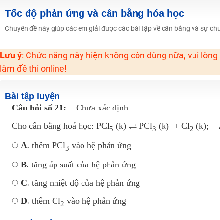
Học online lớp 2 với thầy cô giáo giỏi, nổi tiếng
Tốc độ phản ứng và cân bằng hóa học
2K6! Lộ Trình Sun 2024 - Ba bước luyện thi TN THPT - ĐH ít nhất 25 điểm
Chuyên đề này giúp các em giải được các bài tập về cân bằng và sự ch
Hot! Lễ hội đồng giá 449K - 499K toàn bộ khoá học tại Tuyensinh247 (Từ
Lưu ý
: Chức năng này hiện không còn dùng nữa, vui lòng
Khuyến Mãi Khoá Học 1K Chỉ Từ 11-13/09/2024
làm đề thi online!
Đồng giá khóa học 499K - 399K (13/11-15/11)
Khai giảng các khóa lớp 9 Toán - Lý - Hóa - Văn - Anh năm 2018
Bài tập luyện
Khai giảng khóa Ngữ văn 7 - xây nền vững chắc cho tương lai!
Câu hỏi số 21:
Chưa xác định
Luyện thi vào lớp 10 môn Toán, Văn, Hóa, Anh, Lý với giáo viên giỏi và nổi 
Cho cân bằng hoá học: PCl
(k)
PCl
(k) + Cl
(k); Δ
5
3
2
A.
thêm PCl
vào hệ phản ứng
3
B.
tăng áp suất của hệ phản ứng
C.
tăng nhiệt độ của hệ phản ứng
D.
thêm Cl
vào hệ phản ứng
2