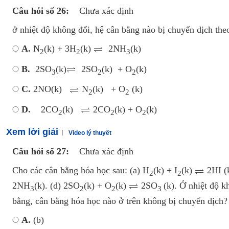
Câu hỏi số 26:
Chưa xác định
ở nhiệt độ không đổi, hệ cân bằng nào bị chuyển dịch theo
A.
N
(k) + 3H
(k)
2NH
(k)
2
2
3
B.
2SO
(k)
2SO
(k) + O
(k)
3
2
2
C.
2NO(k)
N
(k) + O­
(k)
2
2
D.
2CO
(k)
2CO
(k) + O
(k)
2
2
2
Xem lời giải
Video lý thuyết
Câu hỏi số 27:
Chưa xác định
Cho các cân bằng hóa học sau: (a) H
(k) + I
(k)
2HI (
2
2
2NH
(k). (d) 2SO
(k) + O
(k)
2SO
(k). Ở nhiệt độ k
3
2
2
3
bằng, cân bằng hóa học nào ở trên không bị chuyển dịch?
A.
(b)