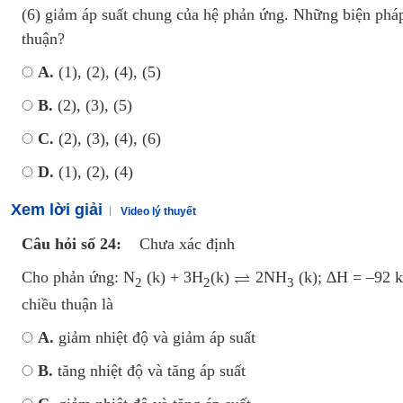
(6) giảm áp suất chung của hệ phản ứng. Những biện pháp
thuận?
A.
(1), (2), (4), (5)
B.
(2), (3), (5)
C.
(2), (3), (4), (6)
D.
(1), (2), (4)
Xem lời giải
Video lý thuyết
Câu hỏi số 24:
Chưa xác định
Cho phản ứng: N
(k) + 3H
(k)
2NH
(k); ∆H = –92 k
2
2
3
chiều thuận là
A.
giảm nhiệt độ và giảm áp suất
B.
tăng nhiệt độ và tăng áp suất