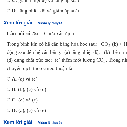
C.
giảm nhiệt độ và tăng áp suất
D.
tăng nhiệt độ và giảm áp suất
Xem lời giải
Video lý thuyết
Câu hỏi số 25:
Chưa xác định
Trong bình kín có hệ cân bằng hóa học sau: CO
(k) + 
2
động sau đến hệ cân bằng: (a) tăng nhiệt độ; (b) thêm m
(d) dùng chất xúc tác; (e) thêm một lượng CO
. Trong n
2
chuyển dịch theo chiều thuận là:
A.
(a) và (e)
B.
(b), (c) và (d)
C.
(d) và (e)
D.
(a), (c) và (e)
Xem lời giải
Video lý thuyết