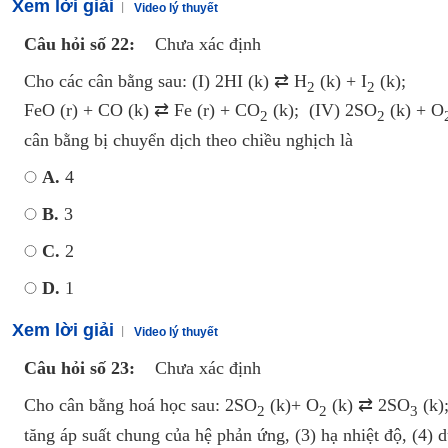
Xem lời giải
Video lý thuyết
Câu hỏi số 22:
Chưa xác định
Cho các cân bằng sau: (I) 2HI (k) ⇄ H
(k) + I
(k); 
2
2
FeO (r) + CO (k) ⇄ Fe (r) + CO
(k); (IV) 2SO
(k) + O
2
2
cân bằng bị chuyển dịch theo chiều nghịch là
A.
4
B.
3
C.
2
D.
1
Xem lời giải
Video lý thuyết
Câu hỏi số 23:
Chưa xác định
Cho cân bằng hoá học sau: 2SO
(k)+ O
(k) ⇄ 2SO
(k);
2
2
3
tăng áp suất chung của hệ phản ứng, (3) hạ nhiệt độ, (4) 