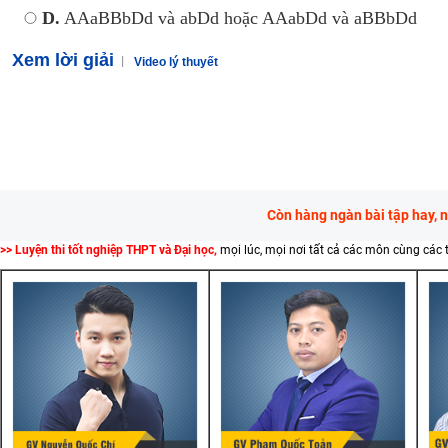
D.
AAaBBbDd và abDd hoặc AAabDd và aBBbDd
Xem lời giải
Video lý thuyết
Còn hàng ngàn bài tập hay, 
>> Luyện thi tốt nghiệp THPT và Đại học,
mọi lúc, mọi nơi tất cả các môn cùng các 