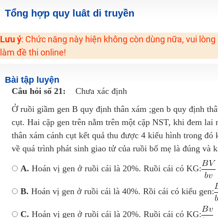
2K6! Lộ Trình Sun 2024 - Ba bước luyện thi TN THPT - ĐH ít nhất 25 điểm
Tổng hợp quy luât di truyền
Hot! Lễ hội đồng giá 449K - 499K toàn bộ khoá học tại Tuyensinh247 (Từ
Lưu ý
: Chức năng này hiện không còn dùng nữa, vui lòng
Khuyến Mãi Khoá Học 1K Chỉ Từ 11-13/09/2024
làm đề thi online!
Đồng giá khóa học 499K - 399K (13/11-15/11)
Khai giảng các khóa lớp 9 Toán - Lý - Hóa - Văn - Anh năm 2018
Bài tập luyện
Khai giảng khóa Ngữ văn 7 - xây nền vững chắc cho tương lai!
Câu hỏi số 21:
Chưa xác định
Luyện thi vào lớp 10 môn Toán, Văn, Hóa, Anh, Lý với giáo viên giỏi và nổi 
Ở ruồi giầm gen B quy định thân xám ;gen b quy định thâ
cụt. Hai cặp gen trên nằm trên một cặp NST, khi đem lai r
thân xám cánh cụt kết quả thu được 4 kiểu hình trong đó 
về quá trình phát sinh giao tử của ruồi bố mẹ là đúng và k
A.
Hoán vị gen ở ruồi cái là 20%. Ruồi cái có KG:
B.
Hoán vị gen ở ruồi cái là 40%. Rồi cái có kiểu gen:
C.
Hoán vị gen ở ruồi cái là 20%. Ruồi cái có KG: