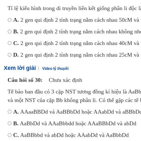
Tỉ lệ kiểu hình trong di truyền liên kết giống phân li độc
A.
2 gen qui định 2 tính trạng nằm cách nhau 50cM và t
B.
2 gen qui định 2 tính trạng nằm cách nhau không nh
C.
2 gen qui định 2 tính trạng nằm cách nhau 40cM và t
D.
2 gen qui định 2 tính trạng nằm cách nhau 25cM và 
Xem lời giải
Video lý thuyết
Câu hỏi số 30:
Chưa xác định
Tế bào ban đầu có 3 cặp NST tương đồng kí hiệu là AaB
và một NST của cặp Bb không phân li. Có thể gặp các tế
A.
AAaaBBDd và AaBBbDd hoặc AAabDd và aBBbD
B.
AaBbDd và AAaBbbdd hoặc AAaBBbDd và abDd
C.
AaBBbbd và abDd hoặc AAabDd và AaBbbDd