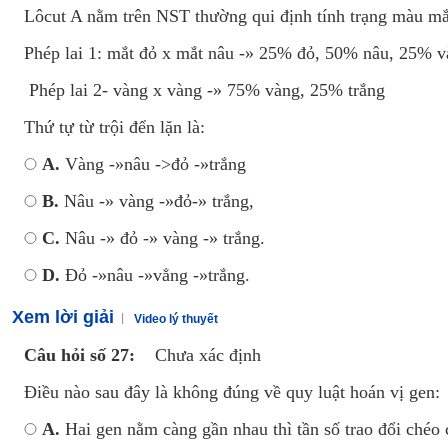
Lôcut A nằm trên NST thường qui định tính trạng màu mắt
Phép lai 1: mắt đỏ x mắt nâu -» 25% đỏ, 50% nâu, 25% 
Phép lai 2- vàng x vàng -» 75% vàng, 25% trắng
Thứ tự từ trội đển lặn là:
A.
Vàng -»nâu ->đỏ -»trắng
B.
Nâu -» vàng -»đỏ-» trắng,
C.
Nâu -» đỏ -» vàng -» trắng.
D.
Đỏ -»nâu -»vẳng -»trắng.
Xem lời giải
Video lý thuyết
Câu hỏi số 27:
Chưa xác định
Điều nào sau đây là không đúng về quy luật hoán vị gen:
A.
Hai gen nằm càng gần nhau thì tần số trao đổi chéo 