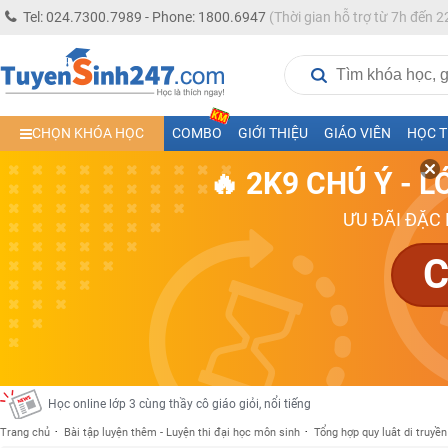
Tel: 024.7300.7989 - Phone: 1800.6947
(Thời gian hỗ trợ từ 7h đến 2
Học trực tuyến lớp 10 các môn Toán - Lý - Hóa - Văn - Anh- Sinh-Sử-Địa cùn
CHỌN KHÓA HỌC
COMBO
GIỚI THIỆU
GIÁO VIÊN
HỌC T
Học trực tuyến lớp 11 đủ môn cùng Thầy Cô giỏi, nổi tiếng
🔥 2K9 CHÚ Ý - 
Học online trực tuyến cấp Tiểu học và THCS năm học 2026-2027
ƯU ĐÃI ĐẶC 
Học online lớp 5 cùng thầy cô giáo giỏi, nổi tiếng
Học online lớp 7 cùng thầy cô giáo giỏi
C
Học online lớp 6 cùng thầy cô giỏi, nổi tiếng
Học online lớp 8 cùng thầy cô giáo giỏi
2K13! Bứt Phá Lớp 5 Năm Học 2023 - 2024
Học online lớp 4 cùng thầy cô giáo giỏi, nổi tiếng
Học online lớp 3 cùng thầy cô giáo giỏi, nổi tiếng
Trang chủ
Bài tập luyện thêm - Luyện thi đại học môn sinh
Tổng hợp quy luât di truyền
Học online lớp 2 với thầy cô giáo giỏi, nổi tiếng