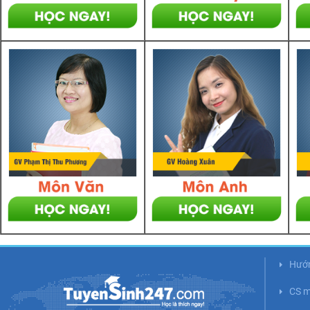
Hướ
CS m