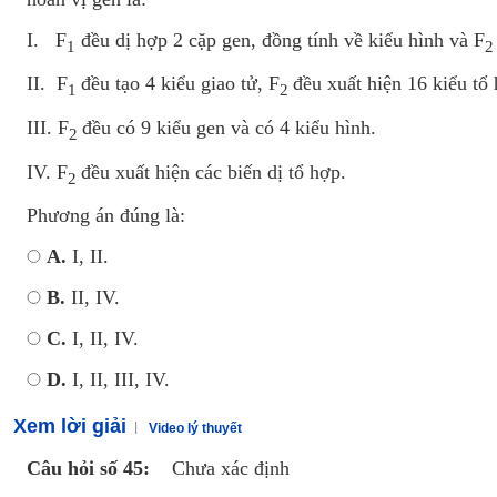
I. F
đều dị hợp 2 cặp gen, đồng tính về kiểu hình và F
1
2
II. F
đều tạo 4 kiểu giao tử, F
đều xuất hiện 16 kiểu tổ
1
2
III. F
đều có 9 kiểu gen và có 4 kiểu hình.
2
IV. F
đều xuất hiện các biến dị tổ hợp.
2
Phương án đúng là:
A.
I, II.
B.
II, IV.
C.
I, II, IV.
D.
I, II, III, IV.
Xem lời giải
Video lý thuyết
Câu hỏi số 45:
Chưa xác định