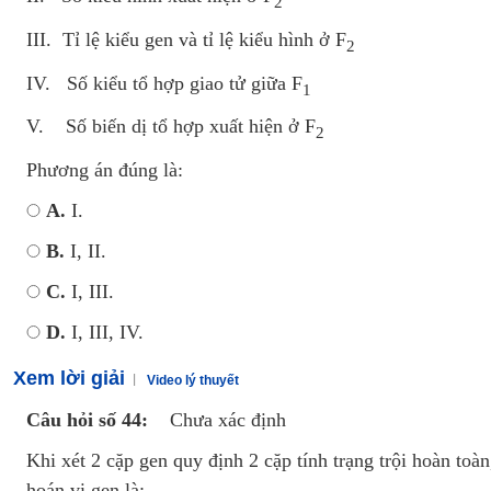
2
III. Tỉ lệ kiểu gen và tỉ lệ kiểu hình ở F
2
IV. Số kiểu tổ hợp giao tử giữa F
1
V. Số biến dị tổ hợp xuất hiện ở F
2
Phương án đúng là:
A.
I.
B.
I, II.
C.
I, III.
D.
I, III, IV.
Xem lời giải
Video lý thuyết
Câu hỏi số 44:
Chưa xác định
Khi xét 2 cặp gen quy định 2 cặp tính trạng trội hoàn toà
hoán vị gen là: