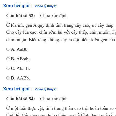
Xem lời giải
Video lý thuyết
Câu hỏi số 53:
Chưa xác định
Ở lúa mì, gen A quy định tính trạng cây cao, a : cây thấp
Cho cây lúa cao, chín sớm lai với cây thấp, chín muộn, F
chín muộn. Biết rằng không xảy ra đột biến, kiểu gen của 
A.
AaBb.
B.
AB/ab.
C.
Ab/aB.
D.
AABb.
Xem lời giải
Video lý thuyết
Câu hỏi số 54:
Chưa xác định
Ở một loài thực vật, tính trạng thân cao trội hoàn toàn so
hình lê. Các gen quy định chiều cao và hình dạng quả cù