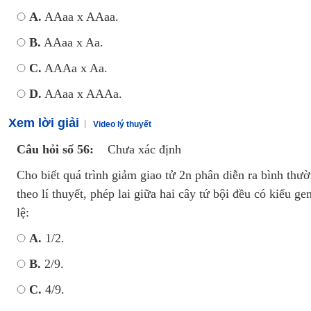
A.
AAaa x AAaa.
B.
AAaa x Aa.
C.
AAAa x Aa.
D.
AAaa x AAAa.
Xem lời giải
Video lý thuyết
Câu hỏi số 56:
Chưa xác định
Cho biết quá trình giảm giao tử 2n phân diễn ra bình thườ
theo lí thuyết, phép lai giữa hai cây tứ bội đều có kiểu 
lệ:
A.
1/2.
B.
2/9.
C.
4/9.