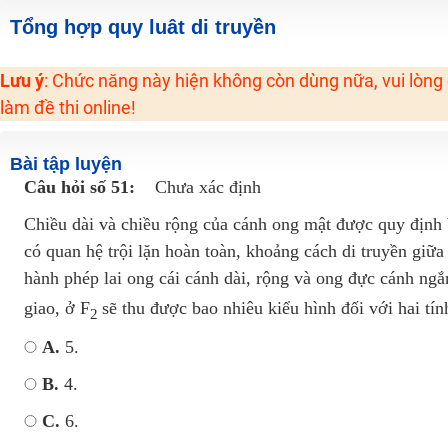
2K6! Lộ Trình Sun 2024 - Ba bước luyện thi TN THPT - ĐH ít nhất 25 điểm
Tổng hợp quy luât di truyền
Hot! Lễ hội đồng giá 449K - 499K toàn bộ khoá học tại Tuyensinh247 (Từ
Lưu ý
: Chức năng này hiện không còn dùng nữa, vui lòng
Khuyến Mãi Khoá Học 1K Chỉ Từ 11-13/09/2024
làm đề thi online!
Đồng giá khóa học 499K - 399K (13/11-15/11)
Khai giảng các khóa lớp 9 Toán - Lý - Hóa - Văn - Anh năm 2018
Bài tập luyện
Khai giảng khóa Ngữ văn 7 - xây nền vững chắc cho tương lai!
Câu hỏi số 51:
Chưa xác định
Luyện thi vào lớp 10 môn Toán, Văn, Hóa, Anh, Lý với giáo viên giỏi và nổi 
Chiều dài và chiều rộng của cánh ong mật được quy định 
có quan hệ trội lặn hoàn toàn, khoảng cách di truyền giữa 
hành phép lai ong cái cánh dài, rộng và ong đực cánh ngắ
giao, ở F
sẽ thu được bao nhiêu kiểu hình đối với hai tính
2
A.
5.
B.
4.
C.
6.