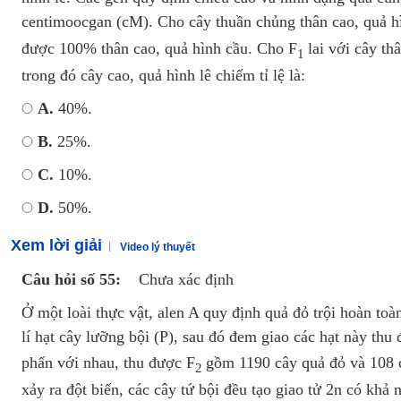
centimoocgan (cM). Cho cây thuần chủng thân cao, quả hìn
được 100% thân cao, quả hình cầu. Cho F
lai với cây th
1
trong đó cây cao, quả hình lê chiếm tỉ lệ là:
A.
40%.
B.
25%.
C.
10%.
D.
50%.
Xem lời giải
Video lý thuyết
Câu hỏi số 55:
Chưa xác định
Ở một loài thực vật, alen A quy định quả đỏ trội hoàn to
lí hạt cây lưỡng bội (P), sau đó đem giao các hạt này thu
phấn với nhau, thu được F
gồm 1190 cây quả đỏ và 108 
2
xảy ra đột biến, các cây tứ bội đều tạo giao tử 2n có khả 