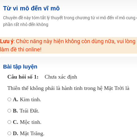
2K6! Lộ Trình Sun 2024 - Ba bước luyện thi TN THPT - ĐH ít nhất 25 điểm
Từ vi mô đến vĩ mô
Hot! Lễ hội đồng giá 449K - 499K toàn bộ khoá học tại Tuyensinh247 (Từ
Chuyên đề này tóm tắt lý thuyết trong chương từ vi mô đến vĩ mô cung 
phần rất nhỏ đến không
Khuyến Mãi Khoá Học 1K Chỉ Từ 11-13/09/2024
Đồng giá khóa học 499K - 399K (13/11-15/11)
Lưu ý
: Chức năng này hiện không còn dùng nữa, vui lòng
Khai giảng các khóa lớp 9 Toán - Lý - Hóa - Văn - Anh năm 2018
làm đề thi online!
Khai giảng khóa Ngữ văn 7 - xây nền vững chắc cho tương lai!
Luyện thi vào lớp 10 môn Toán, Văn, Hóa, Anh, Lý với giáo viên giỏi và nổi 
Bài tập luyện
Câu hỏi số 1:
Chưa xác định
Thiên thể không phải là hành tinh trong hệ Mặt Trời là
A.
Kim tinh.
B.
Trái Đất.
C.
Mộc tinh.
D.
Mặt Trăng.