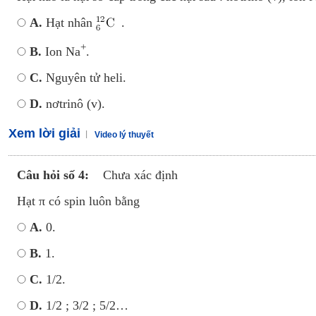
A.
Hạt nhân
.
+
B.
Ion Na
.
C.
Nguyên tử heli.
D.
nơtrinô (v).
Xem lời giải
Video lý thuyết
Câu hỏi số 4:
Chưa xác định
Hạt π có spin luôn bằng
A.
0.
B.
1.
C.
1/2.
D.
1/2 ; 3/2 ; 5/2…