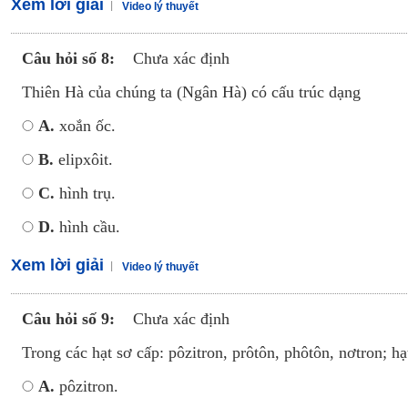
Xem lời giải
Video lý thuyết
Câu hỏi số 8:
Chưa xác định
Thiên Hà của chúng ta (Ngân Hà) có cấu trúc dạng
A.
xoắn ốc.
B.
elipxôit.
C.
hình trụ.
D.
hình cầu.
Xem lời giải
Video lý thuyết
Câu hỏi số 9:
Chưa xác định
Trong các hạt sơ cấp: pôzitron, prôtôn, phôtôn, nơtron; h
A.
pôzitron.