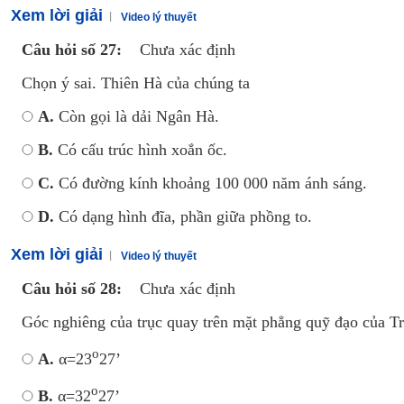
Xem lời giải
Video lý thuyết
Câu hỏi số 27:
Chưa xác định
Chọn ý sai. Thiên Hà của chúng ta
A.
Còn gọi là dải Ngân Hà.
B.
Có cấu trúc hình xoắn ốc.
C.
Có đường kính khoảng 100 000 năm ánh sáng.
D.
Có dạng hình đĩa, phần giữa phồng to.
Xem lời giải
Video lý thuyết
Câu hỏi số 28:
Chưa xác định
Góc nghiêng của trục quay trên mặt phẳng quỹ đạo của Trá
o
A.
α=23
27’
o
B.
α=32
27’