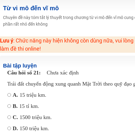
Từ vi mô đến vĩ mô
Đồng giá khóa học 499K - 399K (13/11-15/11)
Khai giảng các khóa lớp 9 Toán - Lý - Hóa - Văn - Anh năm 2018
Chuyên đề này tóm tắt lý thuyết trong chương từ vi mô đến vĩ mô cung 
phần rất nhỏ đến không
Khai giảng khóa Ngữ văn 7 - xây nền vững chắc cho tương lai!
Luyện thi vào lớp 10 môn Toán, Văn, Hóa, Anh, Lý với giáo viên giỏi và nổi 
Lưu ý
: Chức năng này hiện không còn dùng nữa, vui lòng
làm đề thi online!
Bài tập luyện
Câu hỏi số 21:
Chưa xác định
Trái đất chuyển động xung quanh Mặt Trời theo quỹ đạo g
A.
15 triệu km.
B.
15 tỉ km.
C.
1500 triệu km.
D.
150 triệu km.