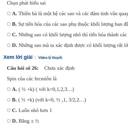
Chọn phát biểu sai
A.
Thiên hà là một hệ các sao và các đám tinh vân qu
B.
Sự tiến hóa của các sao phụ thuộc khối lượng ban đ
C.
Những sao có khối lượng nhỏ thì tiến hóa thành các s
D.
Những sao mà ta xác định được có khối lượng rất lớ
Xem lời giải
Video lý thuyết
Câu hỏi số 26:
Chưa xác định
Spin của các fecmiôn là
A.
( ½ +k) ( với k=0,1,2,3…)
B.
( ½ +k) (với k=0, ½ ,1, 3/2,2…)
C.
Luôn nhỏ hơn 1
D.
Bằng ± ½