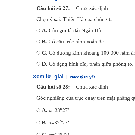
Câu hỏi số 27:
Chưa xác định
Chọn ý sai. Thiên Hà của chúng ta
A.
Còn gọi là dải Ngân Hà.
B.
Có cấu trúc hình xoắn ốc.
C.
Có đường kính khoảng 100 000 năm án
D.
Có dạng hình đĩa, phần giữa phồng to.
Xem lời giải
Video lý thuyết
Câu hỏi số 28:
Chưa xác định
Góc nghiêng của trục quay trên mặt phẳng quỹ
o
A.
α=23
27’
o
B.
α=32
27’
o