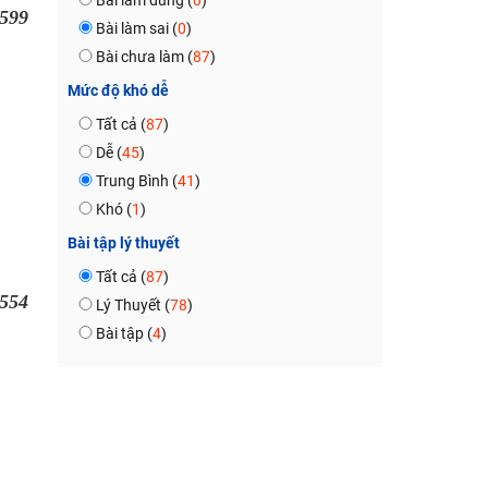
Bài làm đúng (
0
)
599
Bài làm sai (
0
)
Bài chưa làm (
87
)
Mức độ khó dễ
Tất cả (
87
)
Dễ (
45
)
Trung Bình (
41
)
Khó (
1
)
Bài tập lý thuyết
Tất cả (
87
)
554
Lý Thuyết (
78
)
Bài tập (
4
)