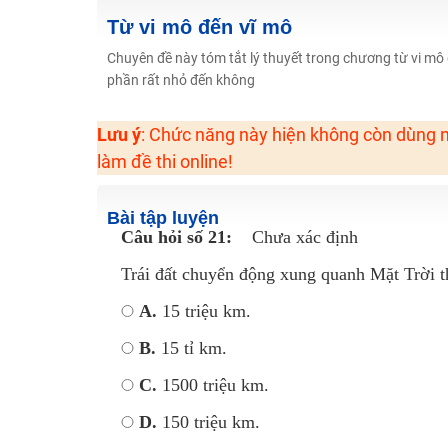
2K6! Lộ Trình Sun 2024 - Ba bước luyện thi TN THPT - Đ
Từ vi mô đến vĩ mô
Hot! Lễ hội đồng giá 449K - 499K toàn bộ khoá học tại
Chuyên đề này tóm tắt lý thuyết trong chương từ vi mô 
Khuyến Mãi Khoá Học 1K Chỉ Từ 11-13/09/2024
phần rất nhỏ đến không
Đồng giá khóa học 499K - 399K (13/11-15/11)
Lưu ý
: Chức năng này hiện không còn dùng n
Khai giảng các khóa lớp 9 Toán - Lý - Hóa - Văn - Anh 
làm đề thi online!
Khai giảng khóa Ngữ văn 7 - xây nền vững chắc cho tươn
Luyện thi vào lớp 10 môn Toán, Văn, Hóa, Anh, Lý với giáo
Bài tập luyện
Câu hỏi số 21:
Chưa xác định
Trái đất chuyển động xung quanh Mặt Trời t
A.
15 triệu km.
B.
15 tỉ km.
C.
1500 triệu km.
D.
150 triệu km.