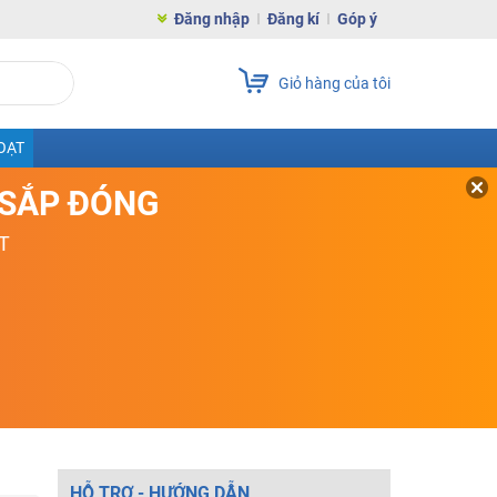
Đăng nhập
Đăng kí
Góp ý
Giỏ hàng của tôi
OẠT
D SẮP ĐÓNG
T
HỖ TRỢ - HƯỚNG DẪN