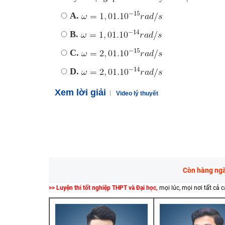
A.
B.
C.
D.
Xem lời giải
Video lý thuyết
Còn hàng ngàn
>> Luyện thi tốt nghiệp THPT và Đại học,
mọi lúc, mọi nơi tất cả 