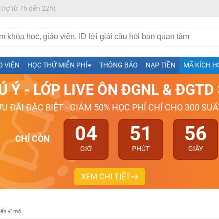
 trợ từ 7h đến 22h)
h- Sinh-Sử-Địa cùng Thầy Cô giỏi, nổi tiếng
O VIÊN
HỌC THỬ MIỄN PHÍ
THÔNG BÁO
NẠP TIỀN
MÃ KÍCH H
ng
Ú Ý - LỚP LIVE ÔN ĐGNL & ĐGT
026-2027
ƯU ĐÃI ĐẶC BIỆT - GIẢM 50% HỌC PHÍ CHỈ CHO 300 SUẤ
04
51
55
CHỈ CÒN
GIỜ
PHÚT
GIÂY
XEM CHI TIẾT
đến vĩ mô