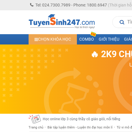
Tel: 024.7300.7989 - Phone: 1800.6947
(Thời gian hỗ
Học trực tuyến lớp 10 các môn Toán - Lý - Hóa - Văn - An
CHỌN KHÓA HỌC
COMBO
GIỚI THIỆU
GIÁ
Học trực tuyến lớp 11 đủ môn cùng Thầy Cô giỏi, nổi tiế
🔥 2K9 CH
Học online trực tuyến cấp Tiểu học và THCS năm học 2
Học online lớp 5 cùng thầy cô giáo giỏi, nổi tiếng
Học online lớp 7 cùng thầy cô giáo giỏi
Học online lớp 6 cùng thầy cô giỏi, nổi tiếng
Học online lớp 8 cùng thầy cô giáo giỏi
2K13! Bứt Phá Lớp 5 Năm Học 2023 - 2024
Học online lớp 4 cùng thầy cô giáo giỏi, nổi tiếng
Học online lớp 3 cùng thầy cô giáo giỏi, nổi tiếng
Trang chủ
Bài tập luyện thêm - Luyện thi đại học môn lí
Từ vi mô 
Học online lớp 2 với thầy cô giáo giỏi, nổi tiếng