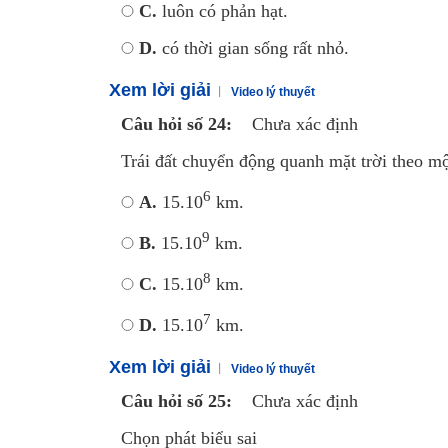
C.
luôn có phản hạt.
D.
có thời gian sống rất nhỏ.
Xem lời giải
Video lý thuyết
Câu hỏi số 24:
Chưa xác định
Trái đất chuyển động quanh mặt trời theo mộ
6
A.
15.10
km.
9
B.
15.10
km.
8
C.
15.10
km.
7
D.
15.10
km.
Xem lời giải
Video lý thuyết
Câu hỏi số 25:
Chưa xác định
Chọn phát biểu sai