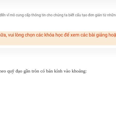
H ít nhất 25 điểm
 Tuyensinh247 (Từ 16-18/07/2025)
đến vĩ mô cung cấp thông tin cho chúng ta biết cấu tạo đơn giản từ nhữ
ữa, vui lòng chọn các khóa học để xem các bài giảng ho
năm 2018
g lai!
 viên giỏi và nổi tiếng
heo quỹ đạo gần tròn có bán kính vào khoảng: