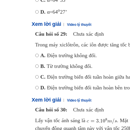
C.
α=64
33’
o
D.
α=64
27’
Xem lời giải
Video lý thuyết
Câu hỏi số 29:
Chưa xác định
Trong máy xiclôtrôn, các iôn được tăng tốc b
A.
Điện trường không đổi.
B.
Từ trường không đổi.
C.
Điện trường biến đổi tuần hoàn giữa h
D.
Điện trường biến đổi tuần hoàn bên tr
Xem lời giải
Video lý thuyết
Câu hỏi số 30:
Chưa xác định
Lấy vận tốc ánh sáng là
. Mặt
chuyển động quanh tâm này với vận tốc 250k