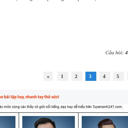
Câu hỏi:
4
«
1
2
3
4
5
 bài tập hay, nhanh tay thử sức!
các môn cùng các thầy cô giỏi nổi tiếng, dạy hay dễ hiểu trên Tuyensinh247.com.