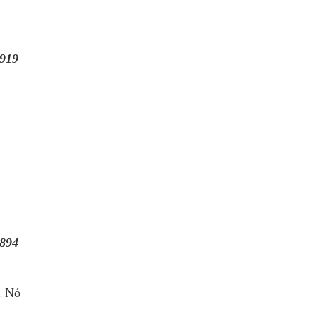
919
894
. Nó