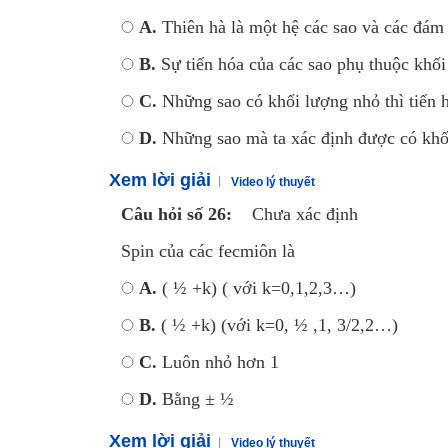
A.
Thiên hà là một hệ các sao và các đám
B.
Sự tiến hóa của các sao phụ thuộc khố
C.
Những sao có khối lượng nhỏ thì tiến hó
D.
Những sao mà ta xác định được có khối
Xem lời giải
Video lý thuyết
Câu hỏi số 26:
Chưa xác định
Spin của các fecmiôn là
A.
( ½ +k) ( với k=0,1,2,3…)
B.
( ½ +k) (với k=0, ½ ,1, 3/2,2…)
C.
Luôn nhỏ hơn 1
D.
Bằng ± ½
Xem lời giải
Video lý thuyết