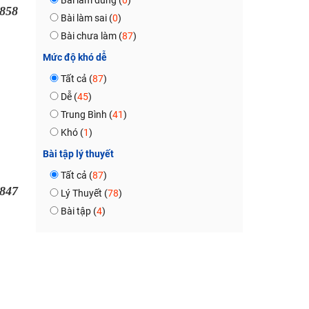
Bài làm đúng (
0
)
858
Bài làm sai (
0
)
Bài chưa làm (
87
)
Mức độ khó dễ
Tất cả (
87
)
Dễ (
45
)
Trung Bình (
41
)
Khó (
1
)
Bài tập lý thuyết
Tất cả (
87
)
847
Lý Thuyết (
78
)
Bài tập (
4
)