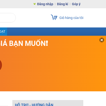
Đăng nhập
Đăng kí
Góp ý
Giỏ hàng của tôi
OẠT
GIÁ BẠN MUỐN❗
HỖ TRỢ - HƯỚNG DẪN