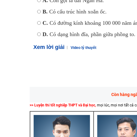
A.
Còn gọi là dải Ngân Hà.
B.
Có cấu trúc hình xoắn ốc.
C.
Có đường kính khoảng 100 000 năm án
D.
Có dạng hình đĩa, phần giữa phồng to.
Xem lời giải
Video lý thuyết
Còn hàng ngàn
>> Luyện thi tốt nghiệp THPT và Đại học,
mọi lúc, mọi nơi tất cả 