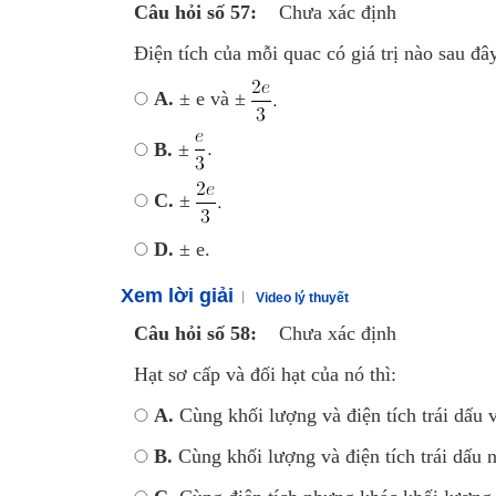
Câu hỏi số 57:
Chưa xác định
Điện tích của mỗi quac có giá trị nào sau đâ
A.
± e và ±
B.
±
C.
±
D.
± e.
Xem lời giải
Video lý thuyết
Câu hỏi số 58:
Chưa xác định
Hạt sơ cấp và đối hạt của nó thì:
A.
Cùng khối lượng và điện tích trái dấu và
B.
Cùng khối lượng và điện tích trái dấu n