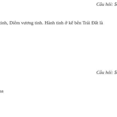
Câu hỏi:
5
tinh, Diêm vương tinh. Hành tinh ở kế bên Trái Đất là
Câu hỏi:
5
ua