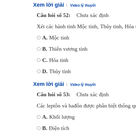
Xem lời giải
Video lý thuyết
Câu hỏi số 52:
Chưa xác định
Xét các hành tinh Mộc tinh, Thủy tinh, Hỏa 
A.
Mộc tinh
B.
Thiên vương tinh
C.
Hỏa tinh
D.
Thủy tinh
Xem lời giải
Video lý thuyết
Câu hỏi số 53:
Chưa xác định
Các leptôn và hađôn được phân biệt thông q
A.
Khối lượng
B.
Điện tích