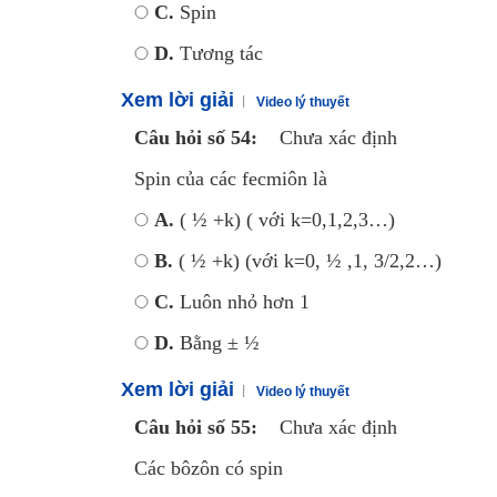
C.
Spin
D.
Tương tác
Xem lời giải
Video lý thuyết
Câu hỏi số 54:
Chưa xác định
Spin của các fecmiôn là
A.
( ½ +k) ( với k=0,1,2,3…)
B.
( ½ +k) (với k=0, ½ ,1, 3/2,2…)
C.
Luôn nhỏ hơn 1
D.
Bằng ± ½
Xem lời giải
Video lý thuyết
Câu hỏi số 55:
Chưa xác định
Các bôzôn có spin