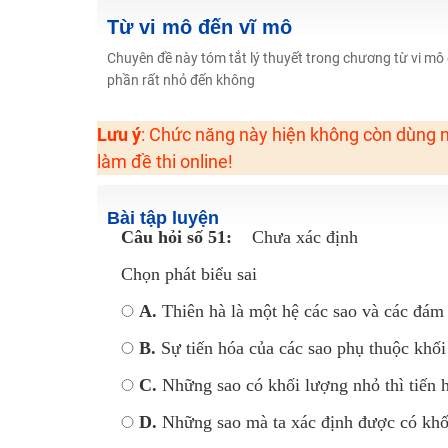
Học online lớp 2 với thầy cô giáo giỏi, nổi tiếng
Từ vi mô đến vĩ mô
2K6! Lộ Trình Sun 2024 - Ba bước luyện thi TN THPT - Đ
Chuyên đề này tóm tắt lý thuyết trong chương từ vi mô 
phần rất nhỏ đến không
Hot! Lễ hội đồng giá 449K - 499K toàn bộ khoá học tại
Khuyến Mãi Khoá Học 1K Chỉ Từ 11-13/09/2024
Lưu ý
: Chức năng này hiện không còn dùng n
Đồng giá khóa học 499K - 399K (13/11-15/11)
làm đề thi online!
Khai giảng các khóa lớp 9 Toán - Lý - Hóa - Văn - Anh 
Khai giảng khóa Ngữ văn 7 - xây nền vững chắc cho tươn
Bài tập luyện
Câu hỏi số 51:
Chưa xác định
Luyện thi vào lớp 10 môn Toán, Văn, Hóa, Anh, Lý với giáo
Chọn phát biểu sai
A.
Thiên hà là một hệ các sao và các đám
B.
Sự tiến hóa của các sao phụ thuộc khố
C.
Những sao có khối lượng nhỏ thì tiến hó
D.
Những sao mà ta xác định được có khối