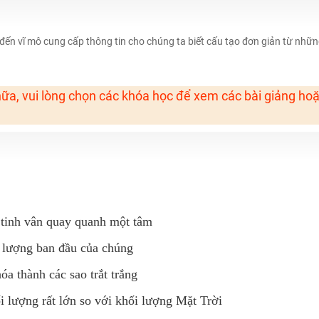
H ít nhất 25 điểm
đến vĩ mô cung cấp thông tin cho chúng ta biết cấu tạo đơn giản từ nhữ
 Tuyensinh247 (Từ 16-18/07/2025)
ữa, vui lòng chọn các khóa học để xem các bài giảng ho
năm 2018
g lai!
 viên giỏi và nổi tiếng
 tinh vân quay quanh một tâm
i lượng ban đầu của chúng
a thành các sao trắt trắng
 lượng rất lớn so với khối lượng Mặt Trời