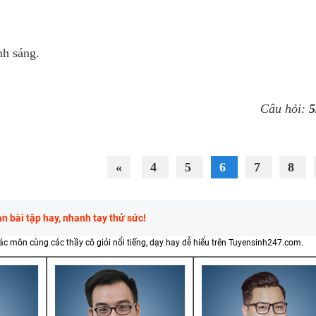
h sáng.
Câu hỏi:
5
«
4
5
6
7
8
 bài tập hay, nhanh tay thử sức!
các môn cùng các thầy cô giỏi nổi tiếng, dạy hay dễ hiểu trên Tuyensinh247.com.