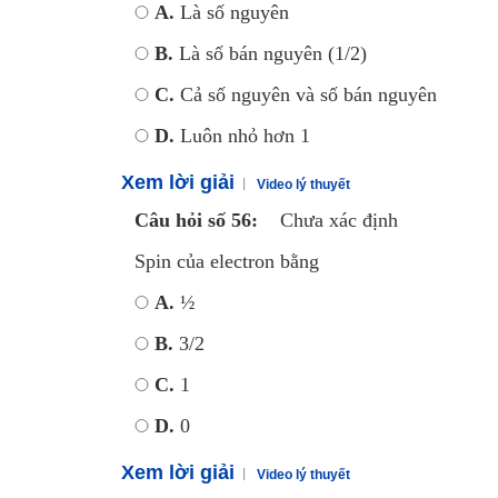
A.
Là số nguyên
B.
Là số bán nguyên (1/2)
C.
Cả số nguyên và số bán nguyên
D.
Luôn nhỏ hơn 1
Xem lời giải
Video lý thuyết
Câu hỏi số 56:
Chưa xác định
Spin của electron bằng
A.
½
B.
3/2
C.
1
D.
0
Xem lời giải
Video lý thuyết