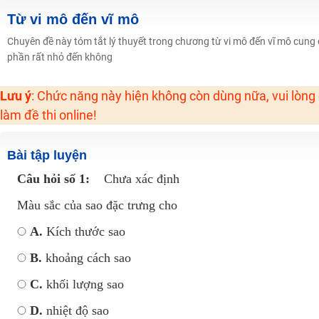
Học online lớp 2 với thầy cô giáo giỏi, nổi tiếng
Từ vi mô đến vĩ mô
2K6! Lộ Trình Sun 2024 - Ba bước luyện thi TN THPT - ĐH ít nhất 25 điểm
Chuyên đề này tóm tắt lý thuyết trong chương từ vi mô đến vĩ mô cung 
phần rất nhỏ đến không
Hot! Lễ hội đồng giá 449K - 499K toàn bộ khoá học tại Tuyensinh247 (Từ
Khuyến Mãi Khoá Học 1K Chỉ Từ 11-13/09/2024
Lưu ý
: Chức năng này hiện không còn dùng nữa, vui lòng
Đồng giá khóa học 499K - 399K (13/11-15/11)
làm đề thi online!
Khai giảng các khóa lớp 9 Toán - Lý - Hóa - Văn - Anh năm 2018
Khai giảng khóa Ngữ văn 7 - xây nền vững chắc cho tương lai!
Bài tập luyện
Luyện thi vào lớp 10 môn Toán, Văn, Hóa, Anh, Lý với giáo viên giỏi và nổi 
Câu hỏi số 1:
Chưa xác định
Màu sắc của sao đặc trưng cho
A.
Kích thước sao
B.
khoảng cách sao
C.
khối lượng sao
D.
nhiệt độ sao