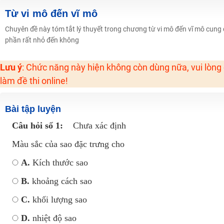
2K6! Lộ Trình Sun 2024 - Ba bước luyện thi TN THPT - ĐH ít nhất 25 điểm
Từ vi mô đến vĩ mô
Hot! Lễ hội đồng giá 449K - 499K toàn bộ khoá học tại Tuyensinh247 (Từ
Chuyên đề này tóm tắt lý thuyết trong chương từ vi mô đến vĩ mô cung 
phần rất nhỏ đến không
Khuyến Mãi Khoá Học 1K Chỉ Từ 11-13/09/2024
Đồng giá khóa học 499K - 399K (13/11-15/11)
Lưu ý
: Chức năng này hiện không còn dùng nữa, vui lòng
Khai giảng các khóa lớp 9 Toán - Lý - Hóa - Văn - Anh năm 2018
làm đề thi online!
Khai giảng khóa Ngữ văn 7 - xây nền vững chắc cho tương lai!
Luyện thi vào lớp 10 môn Toán, Văn, Hóa, Anh, Lý với giáo viên giỏi và nổi 
Bài tập luyện
Câu hỏi số 1:
Chưa xác định
Màu sắc của sao đặc trưng cho
A.
Kích thước sao
B.
khoảng cách sao
C.
khối lượng sao
D.
nhiệt độ sao