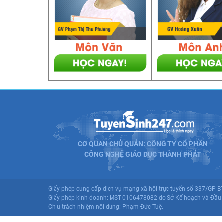
CƠ QUAN CHỦ QUẢN: CÔNG TY CỔ PHẦN
CÔNG NGHỆ GIÁO DỤC THÀNH PHÁT
Giấy phép cung cấp dịch vụ mạng xã hội trực tuyến số 337/GP-
Giấy phép kinh doanh: MST-0106478082 do Sở Kế hoạch và Đầu 
Chịu trách nhiệm nội dung: Phạm Đức Tuệ.