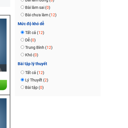
Bài làm đúng (
0
)
Bài làm sai (
0
)
Bài chưa làm (
12
)
Mức độ khó dễ
Tất cả (
12
)
Dễ (
0
)
Trung Bình (
12
)
Khó (
0
)
Bài tập lý thuyết
Tất cả (
12
)
Lý Thuyết (
2
)
Bài tập (
0
)