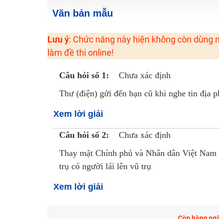
Văn bản mẫu
Học online lớp 2 với thầy cô giáo giỏi, nổi tiếng
2K6! Lộ Trình Sun 2024 - Ba bước luyện thi TN THPT - Đ
Lưu ý
: Chức năng này hiện không còn dùng n
Hot! Lễ hội đồng giá 449K - 499K toàn bộ khoá học tại
làm đề thi online!
Khuyến Mãi Khoá Học 1K Chỉ Từ 11-13/09/2024
Đồng giá khóa học 499K - 399K (13/11-15/11)
Câu hỏi số 1:
Chưa xác định
Khai giảng các khóa lớp 9 Toán - Lý - Hóa - Văn - Anh 
Thư (điện) gửi đến bạn cũ khi nghe tin địa p
Khai giảng khóa Ngữ văn 7 - xây nền vững chắc cho tươn
Xem lời giải
Luyện thi vào lớp 10 môn Toán, Văn, Hóa, Anh, Lý với giáo
Câu hỏi số 2:
Chưa xác định
Thay mặt Chính phủ và Nhân dân Việt Nam 
trụ có người lái lên vũ trụ
Xem lời giải
Còn hàng ngàn