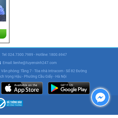
Tel: 024.7300.7989 - Hotline: 1800.6947
Email: lienhe@tuyensinh247.com
Văn phòng: Tầng 7 - Tòa nhà Intracom - Số 82 Đường
ịch Vọng Hậu - Phường Cầu Giấy - Hà Nội