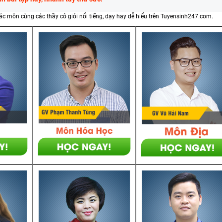
các môn cùng các thầy cô giỏi nổi tiếng, dạy hay dễ hiểu trên Tuyensinh247.com.