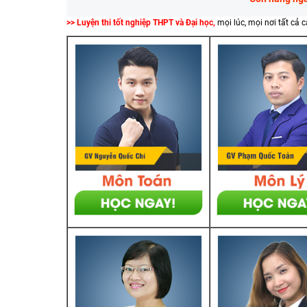
>> Luyện thi tốt nghiệp THPT và Đại học,
mọi lúc, mọi nơi tất cả 