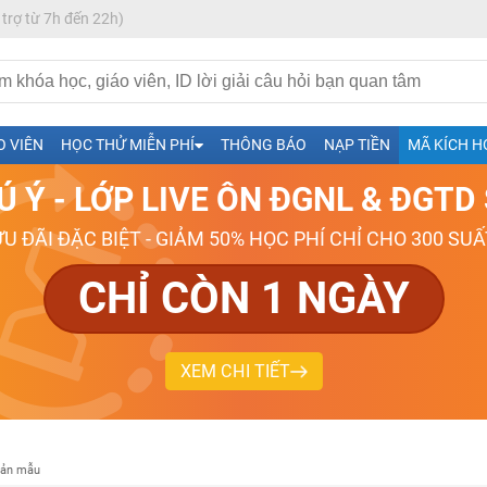
 trợ từ 7h đến 22h)
O VIÊN
HỌC THỬ MIỄN PHÍ
THÔNG BÁO
NẠP TIỀN
MÃ KÍCH H
h- Sinh-Sử-Địa cùng Thầy Cô giỏi, nổi tiếng
Ú Ý - LỚP LIVE ÔN ĐGNL & ĐGT
ng
ƯU ĐÃI ĐẶC BIỆT - GIẢM 50% HỌC PHÍ CHỈ CHO 300 SUẤ
026-2027
CHỈ CÒN 1 NGÀY
XEM CHI TIẾT
bản mẫu