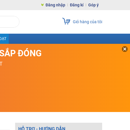
Đăng nhập
Đăng kí
Góp ý
Giỏ hàng của tôi
OẠT
D SẮP ĐÓNG
T
HỖ TRỢ - HƯỚNG DẪN