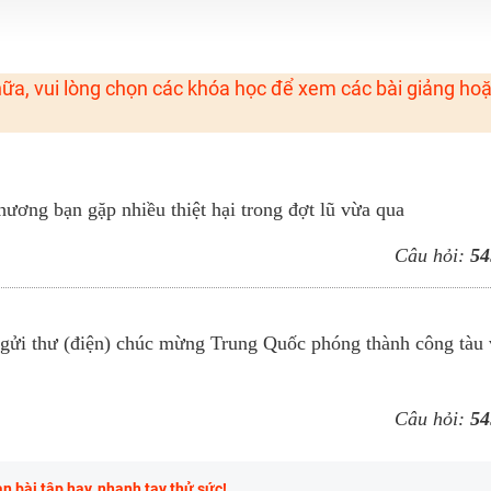
H ít nhất 25 điểm
ữa, vui lòng chọn các khóa học để xem các bài giảng ho
 Tuyensinh247 (Từ 16-18/07/2025)
năm 2018
hương bạn gặp nhiều thiệt hại trong đợt lũ vừa qua
g lai!
Câu hỏi:
54
 viên giỏi và nổi tiếng
gửi thư (điện) chúc mừng Trung Quốc phóng thành công tàu 
Câu hỏi:
54
 bài tập hay, nhanh tay thử sức!