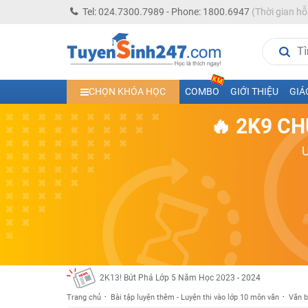
Tel: 024.7300.7989 - Phone: 1800.6947
(Thời gian hỗ
CHỌN KHÓA HỌC
COMBO
GIỚI THIỆU
GIÁ
Học trực tuyến lớp 10 các môn Toán - Lý - Hóa - Văn - An
🔥 2K9 CH
Học trực tuyến lớp 11 đủ môn cùng Thầy Cô giỏi, nổi tiế
Học online trực tuyến cấp Tiểu học và THCS năm học 2
Học online lớp 5 cùng thầy cô giáo giỏi, nổi tiếng
Học online lớp 7 cùng thầy cô giáo giỏi
Học online lớp 6 cùng thầy cô giỏi, nổi tiếng
Học online lớp 8 cùng thầy cô giáo giỏi
2K13! Bứt Phá Lớp 5 Năm Học 2023 - 2024
Học online lớp 4 cùng thầy cô giáo giỏi, nổi tiếng
Trang chủ
Bài tập luyện thêm - Luyện thi vào lớp 10 môn văn
Văn 
Học online lớp 3 cùng thầy cô giáo giỏi, nổi tiếng