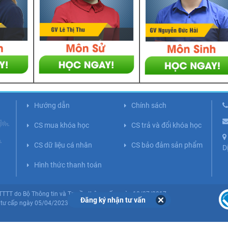
Hướng dẫn
Chính sách
CS mua khóa học
CS trả và đổi khóa học
CS dữ liệu cá nhân
CS bảo đảm sản phẩm
D
Hình thức thanh toán
BTTTT do Bộ Thông tin và Truyền thông cấp ngày 10/07/2017.
Đăng ký nhận tư vấn
tư cấp ngày 05/04/2023 (Lần 5).