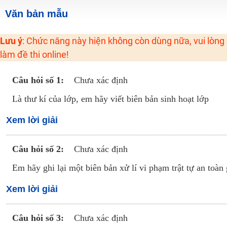
Học online lớp 2 với thầy cô giáo giỏi, nổi tiếng
Văn bản mẫu
2K6! Lộ Trình Sun 2024 - Ba bước luyện thi TN THPT - ĐH ít nhất 25 điểm
Lưu ý
: Chức năng này hiện không còn dùng nữa, vui lòng
Hot! Lễ hội đồng giá 449K - 499K toàn bộ khoá học tại Tuyensinh247 (Từ
làm đề thi online!
Khuyến Mãi Khoá Học 1K Chỉ Từ 11-13/09/2024
Đồng giá khóa học 499K - 399K (13/11-15/11)
Câu hỏi số 1:
Chưa xác định
Khai giảng các khóa lớp 9 Toán - Lý - Hóa - Văn - Anh năm 2018
Là thư kí của lớp, em hãy viết biên bản sinh hoạt lớp
Khai giảng khóa Ngữ văn 7 - xây nền vững chắc cho tương lai!
Xem lời giải
Luyện thi vào lớp 10 môn Toán, Văn, Hóa, Anh, Lý với giáo viên giỏi và nổi 
Câu hỏi số 2:
Chưa xác định
Em hãy ghi lại một biên bản xử lí vi phạm trật tự an toàn
Xem lời giải
Câu hỏi số 3:
Chưa xác định