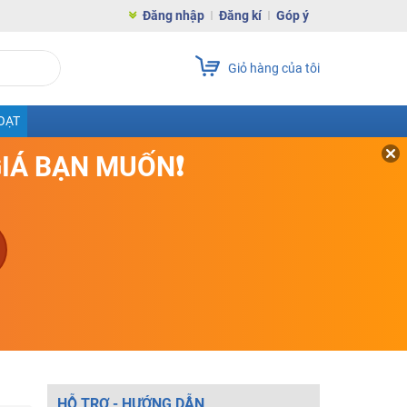
Đăng nhập
Đăng kí
Góp ý
Giỏ hàng của tôi
OẠT
GIÁ BẠN MUỐN❗
HỖ TRỢ - HƯỚNG DẪN