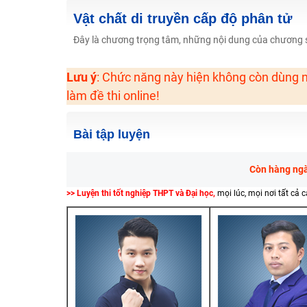
Học online lớp 2 với thầy cô giáo giỏi, nổi tiếng
Vật chất di truyền cấp độ phân tử
2K6! Lộ Trình Sun 2024 - Ba bước luyện thi TN THPT - Đ
Đây là chương trọng tâm, những nội dung của chương sẽ
Hot! Lễ hội đồng giá 449K - 499K toàn bộ khoá học tại
Lưu ý
: Chức năng này hiện không còn dùng n
Khuyến Mãi Khoá Học 1K Chỉ Từ 11-13/09/2024
làm đề thi online!
Đồng giá khóa học 499K - 399K (13/11-15/11)
Khai giảng các khóa lớp 9 Toán - Lý - Hóa - Văn - Anh 
Bài tập luyện
Khai giảng khóa Ngữ văn 7 - xây nền vững chắc cho tươn
Luyện thi vào lớp 10 môn Toán, Văn, Hóa, Anh, Lý với giáo
Còn hàng ngàn
>> Luyện thi tốt nghiệp THPT và Đại học,
mọi lúc, mọi nơi tất cả 