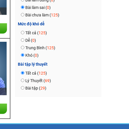
Bài làm đúng (
0
)
Bài làm sai (
0
)
Bài chưa làm (
125
)
Mức độ khó dễ
Tất cả (
125
)
Dễ (
0
)
Trung Bình (
125
)
Khó (
0
)
Bài tập lý thuyết
Tất cả (
125
)
Lý Thuyết (
69
)
Bài tập (
29
)