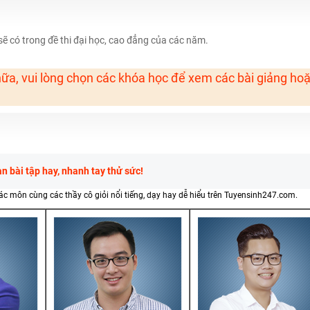
H ít nhất 25 điểm
 có trong đề thi đại học, cao đẳng của các năm.
 Tuyensinh247 (Từ 16-18/07/2025)
ữa, vui lòng chọn các khóa học để xem các bài giảng ho
năm 2018
g lai!
 viên giỏi và nổi tiếng
 bài tập hay, nhanh tay thử sức!
các môn cùng các thầy cô giỏi nổi tiếng, dạy hay dễ hiểu trên Tuyensinh247.com.