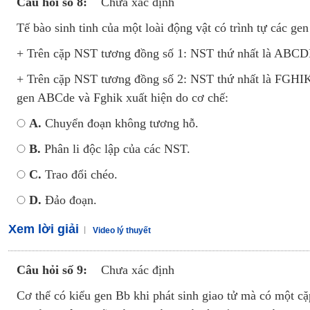
Câu hỏi số 8:
Chưa xác định
Tế bào sinh tinh của một loài động vật có trình tự các gen
+ Trên cặp NST tương đồng số 1: NST thứ nhất là ABCDE
+ Trên cặp NST tương đồng số 2: NST thứ nhất là FGHIK v
gen ABCde và Fghik xuất hiện do cơ chế:
A.
Chuyển đoạn không tương hỗ.
B.
Phân li độc lập của các NST.
C.
Trao đổi chéo.
D.
Đảo đoạn.
Xem lời giải
Video lý thuyết
Câu hỏi số 9:
Chưa xác định
Cơ thể có kiểu gen Bb khi phát sinh giao tử mà có một 