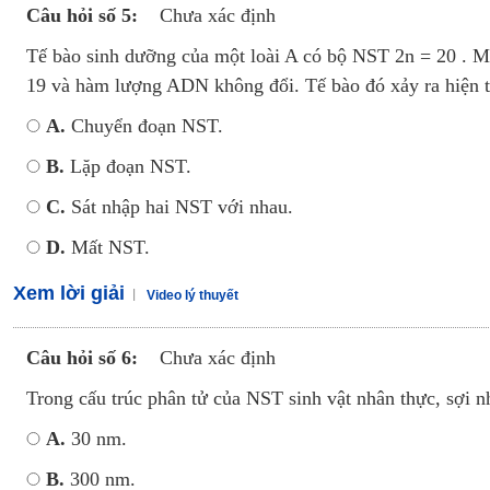
Câu hỏi số 5:
Chưa xác định
Tế bào sinh dưỡng của một loài A có bộ NST 2n = 20 . Mộ
19 và hàm lượng ADN không đổi. Tế bào đó xảy ra hiện 
A.
Chuyển đoạn NST.
B.
Lặp đoạn NST.
C.
Sát nhập hai NST với nhau.
D.
Mất NST.
Xem lời giải
Video lý thuyết
Câu hỏi số 6:
Chưa xác định
Trong cấu trúc phân tử của NST sinh vật nhân thực, sợi 
A.
30 nm.
B.
300 nm.