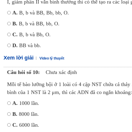
I, giảm phân II vẫn bình thường thì có thể tạo ra các loại g
A.
B, b và BB, Bb, bb, O.
B.
B, b và BB, bb, O.
C.
B, b và Bb, O.
D.
BB và bb.
Xem lời giải
Video lý thuyết
Câu hỏi số 10:
Chưa xác định
Mỗi tế bào lưỡng bội ở 1 loài có 4 cặp NST chứa cả thảy
bình của 1 NST là 2 μm, thì các ADN đã co ngắn khoảng:
A.
1000 lần.
B.
8000 lần.
C.
6000 lần.