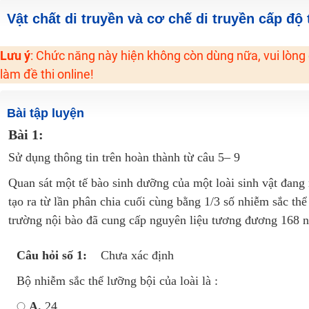
Học online lớp 2 với thầy cô giáo giỏi, nổi tiếng
Vật chất di truyền và cơ chế di truyền cấp độ 
2K6! Lộ Trình Sun 2024 - Ba bước luyện thi TN THPT - ĐH ít nhất 25 điểm
Lưu ý
: Chức năng này hiện không còn dùng nữa, vui lòng
Hot! Lễ hội đồng giá 449K - 499K toàn bộ khoá học tại Tuyensinh247 (Từ
làm đề thi online!
Khuyến Mãi Khoá Học 1K Chỉ Từ 11-13/09/2024
Đồng giá khóa học 499K - 399K (13/11-15/11)
Bài tập luyện
Khai giảng các khóa lớp 9 Toán - Lý - Hóa - Văn - Anh năm 2018
Bài 1:
Khai giảng khóa Ngữ văn 7 - xây nền vững chắc cho tương lai!
Sử dụng thông tin trên hoàn thành từ câu 5– 9
Luyện thi vào lớp 10 môn Toán, Văn, Hóa, Anh, Lý với giáo viên giỏi và nổi 
Quan sát một tế bào sinh dưỡng của một loài sinh vật đang 
tạo ra từ lần phân chia cuối cùng bằng 1/3 số nhiễm sắc th
trường nội bào đã cung cấp nguyên liệu tương đương 168 n
Câu hỏi số 1:
Chưa xác định
Bộ nhiễm sắc thể lưỡng bội của loài là :
A.
24