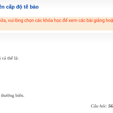
H ít nhất 25 điểm
yền cấp độ tế bào
 Tuyensinh247 (Từ 16-18/07/2025)
ữa, vui lòng chọn các khóa học để xem các bài giảng ho
năm 2018
g lai!
 viên giỏi và nổi tiếng
 cá thể là:
 thường biến.
Câu hỏi:
56