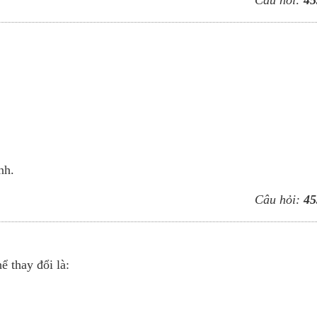
Câu hỏi:
45
nh.
Câu hỏi:
45
ể thay đổi là: