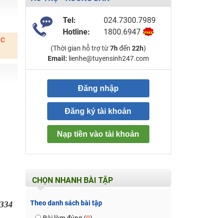
Tel:
024.7300.7989
Hotline:
1800.6947
ặc
(Thời gian hỗ trợ từ
7h
đến
22h
)
Email:
lienhe@tuyensinh247.com
Đăng nhập
Đăng ký tài khoản
Nạp tiền vào tài khoản
CHỌN NHANH BÀI TẬP
Theo danh sách bài tập
334