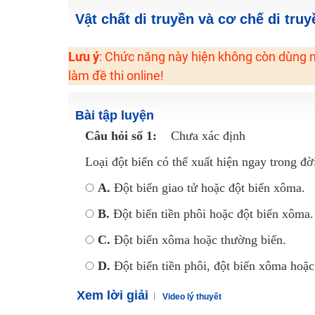
2K6! Lộ Trình Sun 2024 - Ba bước luyện thi TN THPT - Đ
Vật chất di truyền và cơ chế di tru
Hot! Lễ hội đồng giá 449K - 499K toàn bộ khoá học tại
Lưu ý
: Chức năng này hiện không còn dùng n
Khuyến Mãi Khoá Học 1K Chỉ Từ 11-13/09/2024
làm đề thi online!
Đồng giá khóa học 499K - 399K (13/11-15/11)
Khai giảng các khóa lớp 9 Toán - Lý - Hóa - Văn - Anh 
Bài tập luyện
Khai giảng khóa Ngữ văn 7 - xây nền vững chắc cho tươn
Câu hỏi số 1:
Chưa xác định
Luyện thi vào lớp 10 môn Toán, Văn, Hóa, Anh, Lý với giáo
Loại đột biến có thể xuất hiện ngay trong đời
A.
Đột biến giao tử hoặc đột biến xôma.
B.
Đột biến tiền phôi hoặc đột biến xôma.
C.
Đột biến xôma hoặc thường biến.
D.
Đột biến tiền phôi, đột biến xôma hoặc
Xem lời giải
Video lý thuyết