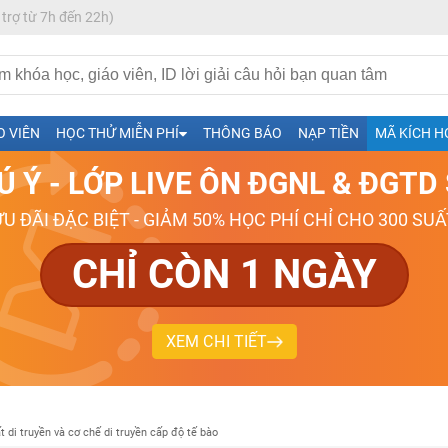
 trợ từ 7h đến 22h)
h- Sinh-Sử-Địa cùng Thầy Cô giỏi, nổi tiếng
O VIÊN
HỌC THỬ MIỄN PHÍ
THÔNG BÁO
NẠP TIỀN
MÃ KÍCH H
ng
Ú Ý - LỚP LIVE ÔN ĐGNL & ĐGT
026-2027
ƯU ĐÃI ĐẶC BIỆT - GIẢM 50% HỌC PHÍ CHỈ CHO 300 SUẤ
CHỈ CÒN 1 NGÀY
XEM CHI TIẾT
t di truyền và cơ chế di truyền cấp độ tế bào