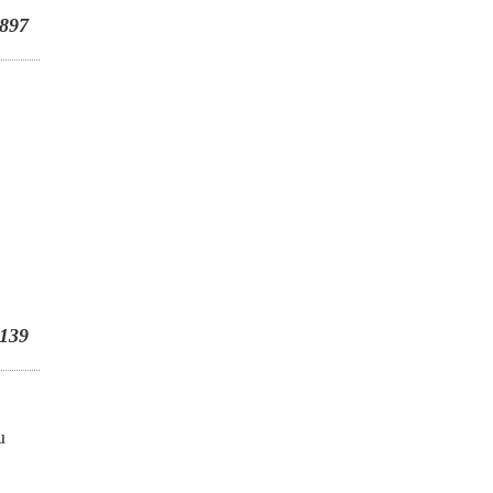
897
139
u