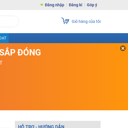
Đăng nhập
Đăng kí
Góp ý
Giỏ hàng của tôi
OẠT
D SẮP ĐÓNG
T
HỖ TRỢ - HƯỚNG DẪN