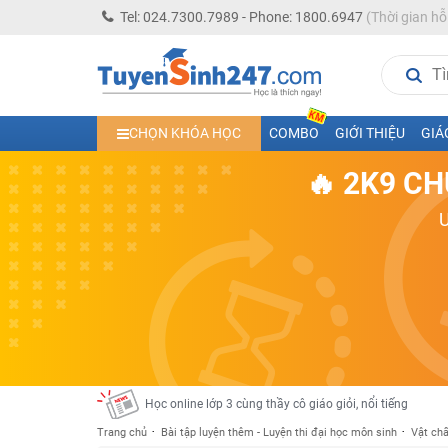
Tel: 024.7300.7989 - Phone: 1800.6947
(Thời gian hỗ
Học trực tuyến lớp 10 các môn Toán - Lý - Hóa - Văn - An
CHỌN KHÓA HỌC
COMBO
GIỚI THIỆU
GIÁ
Học trực tuyến lớp 11 đủ môn cùng Thầy Cô giỏi, nổi tiế
🔥 2K9 CH
Học online trực tuyến cấp Tiểu học và THCS năm học 2
Học online lớp 5 cùng thầy cô giáo giỏi, nổi tiếng
Học online lớp 7 cùng thầy cô giáo giỏi
Học online lớp 6 cùng thầy cô giỏi, nổi tiếng
Học online lớp 8 cùng thầy cô giáo giỏi
2K13! Bứt Phá Lớp 5 Năm Học 2023 - 2024
Học online lớp 4 cùng thầy cô giáo giỏi, nổi tiếng
Học online lớp 3 cùng thầy cô giáo giỏi, nổi tiếng
Trang chủ
Bài tập luyện thêm - Luyện thi đại học môn sinh
Vật chấ
Học online lớp 2 với thầy cô giáo giỏi, nổi tiếng