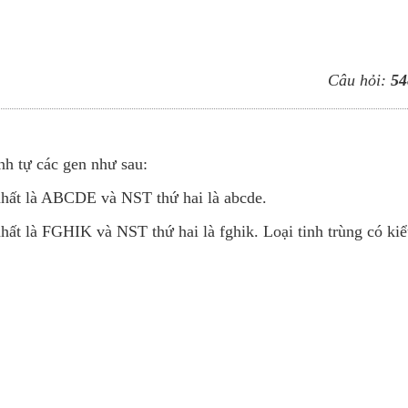
Câu hỏi:
54
ình tự các gen như sau:
hất là ABCDE và NST thứ hai là abcde.
ất là FGHIK và NST thứ hai là fghik. Loại tinh trùng có kiể