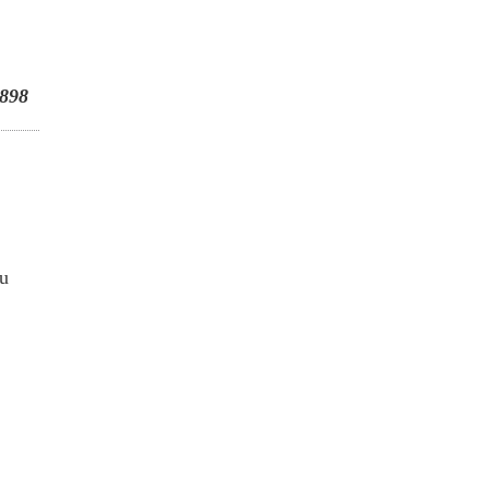
898
u