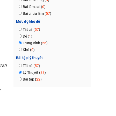
Bài làm đúng (
0
)
Bài làm sai (
0
)
Bài chưa làm (
57
)
Mức độ khó dễ
Tất cả (
57
)
Dễ (
1
)
Trung Bình (
56
)
Khó (
0
)
Bài tập lý thuyết
180
Tất cả (
57
)
Lý Thuyết (
33
)
Bài tập (
22
)
: