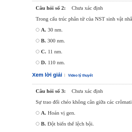
Câu hỏi số 2:
Chưa xác định
Trong cấu trúc phân tử của NST sinh vật nhâ
A.
30 nm.
B.
300 nm.
C.
11 nm.
D.
110 nm.
Xem lời giải
Video lý thuyết
Câu hỏi số 3:
Chưa xác định
Sự trao đổi chéo không cân giữa các crômat
A.
Hoán vị gen.
B.
Đột biến thể lệch bội.