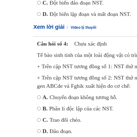
C.
Đột biến đảo đoạn NST.
D.
Đột biến lặp đoạn và mất đoạn NST.
Xem lời giải
Video lý thuyết
Câu hỏi số 4:
Chưa xác định
Tế bào sinh tinh của một loài động vật có tr
+ Trên cặp NST tương đồng số 1: NST thứ n
+ Trên cặp NST tương đồng số 2: NST thứ nh
gen ABCde và Fghik xuất hiện do cơ chế:
A.
Chuyển đoạn không tương hỗ.
B.
Phân li độc lập của các NST.
C.
Trao đổi chéo.
D.
Đảo đoạn.