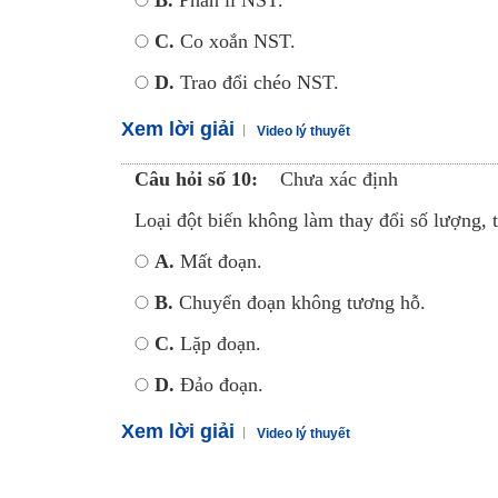
B.
Phân li NST.
C.
Co xoắn NST.
D.
Trao đổi chéo NST.
Xem lời giải
Video lý thuyết
Câu hỏi số 10:
Chưa xác định
Loại đột biến không làm thay đổi số lượng, 
A.
Mất đoạn.
B.
Chuyển đoạn không tương hỗ.
C.
Lặp đoạn.
D.
Đảo đoạn.
Xem lời giải
Video lý thuyết