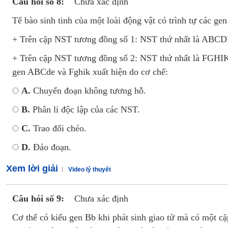
Câu hỏi số 8:
Chưa xác định
Tế bào sinh tinh của một loài động vật có trình tự các gen
+ Trên cặp NST tương đồng số 1: NST thứ nhất là ABCDE
+ Trên cặp NST tương đồng số 2: NST thứ nhất là FGHIK v
gen ABCde và Fghik xuất hiện do cơ chế:
A.
Chuyển đoạn không tương hỗ.
B.
Phân li độc lập của các NST.
C.
Trao đổi chéo.
D.
Đảo đoạn.
Xem lời giải
Video lý thuyết
Câu hỏi số 9:
Chưa xác định
Cơ thể có kiểu gen Bb khi phát sinh giao tử mà có một 