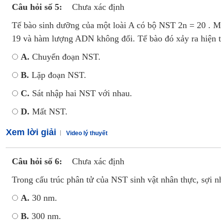
Câu hỏi số 5:
Chưa xác định
Tế bào sinh dưỡng của một loài A có bộ NST 2n = 20 . Mộ
19 và hàm lượng ADN không đổi. Tế bào đó xảy ra hiện 
A.
Chuyển đoạn NST.
B.
Lặp đoạn NST.
C.
Sát nhập hai NST với nhau.
D.
Mất NST.
Xem lời giải
Video lý thuyết
Câu hỏi số 6:
Chưa xác định
Trong cấu trúc phân tử của NST sinh vật nhân thực, sợi 
A.
30 nm.
B.
300 nm.