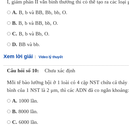
I, giảm phân II vẫn bình thường thì có thể tạo ra các loại g
A.
B, b và BB, Bb, bb, O.
B.
B, b và BB, bb, O.
C.
B, b và Bb, O.
D.
BB và bb.
Xem lời giải
Video lý thuyết
Câu hỏi số 10:
Chưa xác định
Mỗi tế bào lưỡng bội ở 1 loài có 4 cặp NST chứa cả thảy
bình của 1 NST là 2 μm, thì các ADN đã co ngắn khoảng:
A.
1000 lần.
B.
8000 lần.
C.
6000 lần.