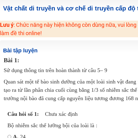
Hot! Lễ hội đồng giá 449K - 499K toàn bộ khoá học tại Tuyensinh247 (Từ
Vật chất di truyền và cơ chế di truyền cấp độ 
Khuyến Mãi Khoá Học 1K Chỉ Từ 11-13/09/2024
Lưu ý
: Chức năng này hiện không còn dùng nữa, vui lòng
Đồng giá khóa học 499K - 399K (13/11-15/11)
làm đề thi online!
Khai giảng các khóa lớp 9 Toán - Lý - Hóa - Văn - Anh năm 2018
Khai giảng khóa Ngữ văn 7 - xây nền vững chắc cho tương lai!
Bài tập luyện
Luyện thi vào lớp 10 môn Toán, Văn, Hóa, Anh, Lý với giáo viên giỏi và nổi 
Bài 1:
Sử dụng thông tin trên hoàn thành từ câu 5– 9
Quan sát một tế bào sinh dưỡng của một loài sinh vật đang 
tạo ra từ lần phân chia cuối cùng bằng 1/3 số nhiễm sắc th
trường nội bào đã cung cấp nguyên liệu tương đương 168 n
Câu hỏi số 1:
Chưa xác định
Bộ nhiễm sắc thể lưỡng bội của loài là :
A.
24