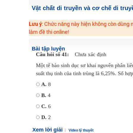
2K6! Lộ Trình Sun 2024 - Ba bước luyện thi TN THPT - Đ
Vật chất di truyền và cơ chế di tru
Hot! Lễ hội đồng giá 449K - 499K toàn bộ khoá học tại
Lưu ý
: Chức năng này hiện không còn dùng n
Khuyến Mãi Khoá Học 1K Chỉ Từ 11-13/09/2024
làm đề thi online!
Đồng giá khóa học 499K - 399K (13/11-15/11)
Khai giảng các khóa lớp 9 Toán - Lý - Hóa - Văn - Anh 
Bài tập luyện
Khai giảng khóa Ngữ văn 7 - xây nền vững chắc cho tươn
Câu hỏi số 41:
Chưa xác định
Luyện thi vào lớp 10 môn Toán, Văn, Hóa, Anh, Lý với giáo
Một tế bào sinh dục sơ khai nguvên phân liên 
suất thụ tinh của tinh trùng là 6,25%. Số hợ
A.
8
B.
4
C.
6
D.
2
Xem lời giải
Video lý thuyết