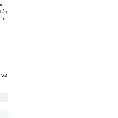
n
phân
trên
184
»