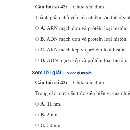
Câu hỏi số 42:
Chưa xác định
Thành phần chủ yếu của nhiễm sắc thể ở sin
A.
ARN mạch đơn và prôtêin loại histôn.
B.
ADN mạch đơn và prôtêin loại histôn.
C.
ARN mạch kép và prôtêin loại histôn.
D.
ADN mạch kép và prôtêin loại histôn.
Xem lời giải
Video lý thuyết
Câu hỏi số 43:
Chưa xác định
Trong các mức cấu trúc siêu hiển vi của nhi
A.
11 nm.
B.
2 nm.
C.
30 nm.