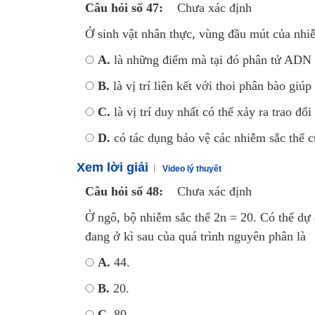
Câu hỏi số 47:
Chưa xác định
Ở sinh vật nhân thực, vùng đầu mút của nhi
A.
là những điểm mà tại đó phân tử ADN 
B.
là vị trí liên kết với thoi phân bào giú
C.
là vị trí duy nhất có thể xảy ra trao đổ
D.
có tác dụng bảo vệ các nhiễm sắc thể 
Xem lời giải
Video lý thuyết
Câu hỏi số 48:
Chưa xác định
Ở ngô, bộ nhiễm sắc thể 2n = 20. Có thể dự 
đang ở kì sau của quá trình nguyên phân là
A.
44.
B.
20.
C.
80.