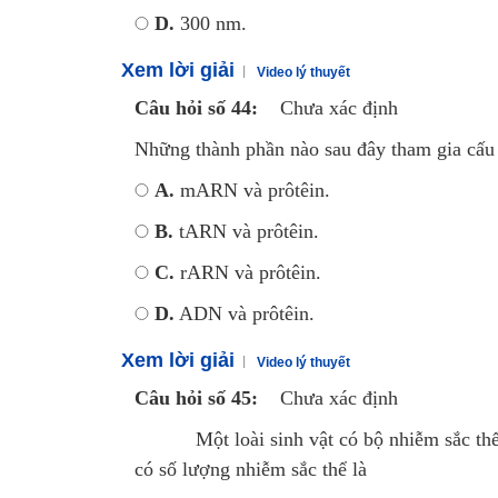
D.
300 nm.
Xem lời giải
Video lý thuyết
Câu hỏi số 44:
Chưa xác định
Những thành phần nào sau đây tham gia cấu 
A.
mARN và prôtêin.
B.
tARN và prôtêin.
C.
rARN và prôtêin.
D.
ADN và prôtêin.
Xem lời giải
Video lý thuyết
Câu hỏi số 45:
Chưa xác định
Một loài sinh vật có bộ nhiễm sắc thể lư
có số lượng nhiễm sắc thể là