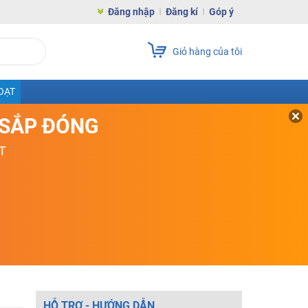
Đăng nhập
Đăng kí
Góp ý
Giỏ hàng của tôi
OẠT
D SẮP ĐÓNG
T
HỖ TRỢ - HƯỚNG DẪN