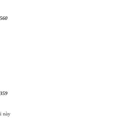
560
359
i này