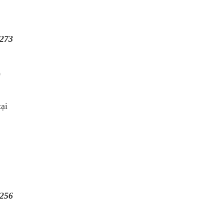
273
0
ại
256