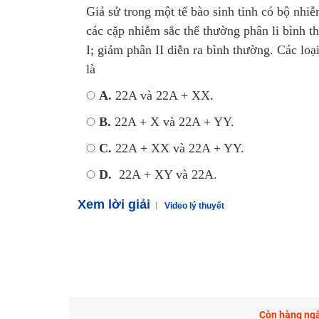
Giả sử trong một tế bào sinh tinh có bộ nhi
các cặp nhiễm sắc thể thường phân li bình t
I; giảm phân II diễn ra bình thường. Các loại
là
A.
22A và 22A + XX.
B.
22A + X và 22A + YY.
C.
22A + XX và 22A + YY.
D.
22A + XY và 22A.
Xem lời giải
Video lý thuyết
Còn hàng ngàn