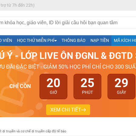
 trợ từ 7h đến 22h)
h- Sinh-Sử-Địa cùng Thầy Cô giỏi, nổi tiếng
O VIÊN
HỌC THỬ MIỄN PHÍ
THÔNG BÁO
NẠP TIỀN
MÃ KÍCH H
ng
Ú Ý - LỚP LIVE ÔN ĐGNL & ĐGT
026-2027
ƯU ĐÃI ĐẶC BIỆT - GIẢM 50% HỌC PHÍ CHỈ CHO 300 SUẤ
20
25
28
CHỈ CÒN
GIỜ
PHÚT
GIÂY
XEM CHI TIẾT
t di truyền và cơ chế di truyền cấp độ tế bào