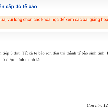
H ít nhất 25 điểm
yền cấp độ tế bào
 Tuyensinh247 (Từ 16-18/07/2025)
ữa, vui lòng chọn các khóa học để xem các bài giảng ho
năm 2018
g lai!
 viên giỏi và nổi tiếng
tiếp 5 đợt. Tất cả tế bào ron đều trở thành tế bào sinh tinh.
p tử được hình thành là:
Câu hỏi:
12