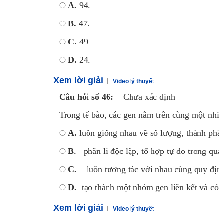
A.
94.
B.
47.
C.
49.
D.
24.
Xem lời giải
Video lý thuyết
Câu hỏi số 46:
Chưa xác định
Trong tế bào, các gen nằm trên cùng một nh
A.
luôn giống nhau về số lượng, thành phầ
B.
phân li độc lập, tổ hợp tự do trong qu
C.
luôn tương tác với nhau cùng quy đị
D.
tạo thành một nhóm gen liên kết và có
Xem lời giải
Video lý thuyết