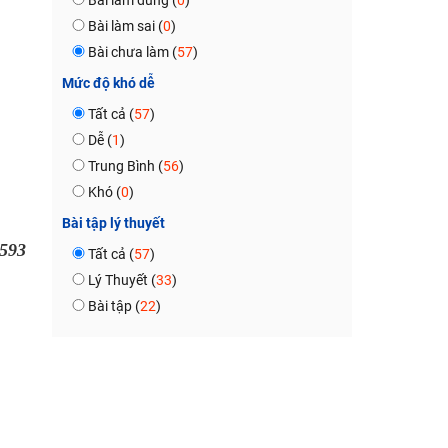
Bài làm đúng (
0
)
Bài làm sai (
0
)
Bài chưa làm (
57
)
Mức độ khó dễ
Tất cả (
57
)
Dễ (
1
)
Trung Bình (
56
)
Khó (
0
)
Bài tập lý thuyết
593
Tất cả (
57
)
Lý Thuyết (
33
)
Bài tập (
22
)