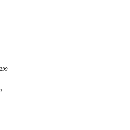
299
n