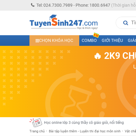
Tel: 024.7300.7989 - Phone: 1800.6947
(Thời gian hỗ
Học trực tuyến lớp 10 các môn Toán - Lý - Hóa - Văn - An
CHỌN KHÓA HỌC
COMBO
GIỚI THIỆU
GIÁ
Học trực tuyến lớp 11 đủ môn cùng Thầy Cô giỏi, nổi tiế
🔥 2K9 CH
Học online trực tuyến cấp Tiểu học và THCS năm học 2
Học online lớp 5 cùng thầy cô giáo giỏi, nổi tiếng
Học online lớp 7 cùng thầy cô giáo giỏi
Học online lớp 6 cùng thầy cô giỏi, nổi tiếng
Học online lớp 8 cùng thầy cô giáo giỏi
2K13! Bứt Phá Lớp 5 Năm Học 2023 - 2024
Học online lớp 4 cùng thầy cô giáo giỏi, nổi tiếng
Học online lớp 3 cùng thầy cô giáo giỏi, nổi tiếng
Trang chủ
Bài tập luyện thêm - Luyện thi đại học môn sinh
Vật chấ
Học online lớp 2 với thầy cô giáo giỏi, nổi tiếng