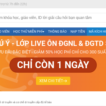
 trợ từ 7h đến 22h)
h- Sinh-Sử-Địa cùng Thầy Cô giỏi, nổi tiếng
O VIÊN
HỌC THỬ MIỄN PHÍ
THÔNG BÁO
NẠP TIỀN
MÃ KÍCH H
ng
Ú Ý - LỚP LIVE ÔN ĐGNL & ĐGT
026-2027
ƯU ĐÃI ĐẶC BIỆT - GIẢM 50% HỌC PHÍ CHỈ CHO 300 SUẤ
CHỈ CÒN 1 NGÀY
XEM CHI TIẾT
t di truyền và cơ chế di truyền cấp độ tế bào