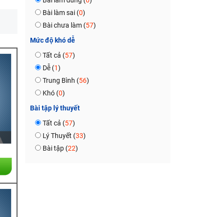
Bài làm đúng (
0
)
Bài làm sai (
0
)
Bài chưa làm (
57
)
Mức độ khó dễ
Tất cả (
57
)
Dễ (
1
)
Trung Bình (
56
)
Khó (
0
)
Bài tập lý thuyết
Tất cả (
57
)
Lý Thuyết (
33
)
Bài tập (
22
)