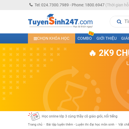
Tel: 024.7300.7989 - Phone: 1800.6947
(Thời gian hỗ
Học trực tuyến lớp 10 các môn Toán - Lý - Hóa - Văn - An
CHỌN KHÓA HỌC
COMBO
GIỚI THIỆU
GIÁ
Học trực tuyến lớp 11 đủ môn cùng Thầy Cô giỏi, nổi tiế
🔥 2K9 CH
Học online trực tuyến cấp Tiểu học và THCS năm học 2
Học online lớp 5 cùng thầy cô giáo giỏi, nổi tiếng
Học online lớp 7 cùng thầy cô giáo giỏi
Học online lớp 6 cùng thầy cô giỏi, nổi tiếng
Học online lớp 8 cùng thầy cô giáo giỏi
2K13! Bứt Phá Lớp 5 Năm Học 2023 - 2024
Học online lớp 4 cùng thầy cô giáo giỏi, nổi tiếng
Học online lớp 3 cùng thầy cô giáo giỏi, nổi tiếng
Trang chủ
Bài tập luyện thêm - Luyện thi đại học môn sinh
Vật chấ
Học online lớp 2 với thầy cô giáo giỏi, nổi tiếng