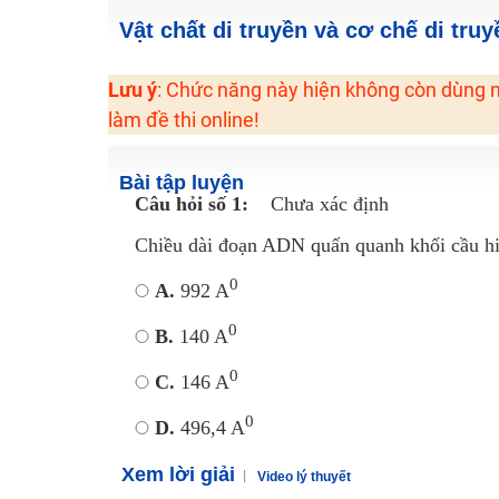
2K6! Lộ Trình Sun 2024 - Ba bước luyện thi TN THPT - Đ
Vật chất di truyền và cơ chế di tru
Hot! Lễ hội đồng giá 449K - 499K toàn bộ khoá học tại
Lưu ý
: Chức năng này hiện không còn dùng n
Khuyến Mãi Khoá Học 1K Chỉ Từ 11-13/09/2024
làm đề thi online!
Đồng giá khóa học 499K - 399K (13/11-15/11)
Khai giảng các khóa lớp 9 Toán - Lý - Hóa - Văn - Anh 
Bài tập luyện
Khai giảng khóa Ngữ văn 7 - xây nền vững chắc cho tươn
Câu hỏi số 1:
Chưa xác định
Luyện thi vào lớp 10 môn Toán, Văn, Hóa, Anh, Lý với giáo
Chiều dài đoạn ADN quấn quanh khối cầu hi
0
A.
992 A
0
B.
140 A
0
C.
146 A
0
D.
496,4 A
Xem lời giải
Video lý thuyết