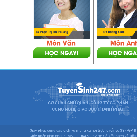
CƠ QUAN CHỦ QUẢN: CÔNG TY CỔ PHẦN
CÔNG NGHỆ GIÁO DỤC THÀNH PHÁT
Giấy phép cung cấp dịch vụ mạng xã hội trực tuyến số 337/GP-
Giấy phép kinh doanh: MST-0106478082 do Sở Kế hoạch và Đầu 