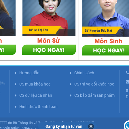
Hướng dẫn
Chính sách
CS mua khóa học
CS trả và đổi khóa học
CS dữ liệu cá nhân
CS bảo đảm sản phẩm
D
Hình thức thanh toán
BTTTT do Bộ Thông tin và Truyền thông cấp ngày 10/07/2017.
Đăng ký nhận tư vấn
tư cấp ngày 05/04/2023 (Lần 5).