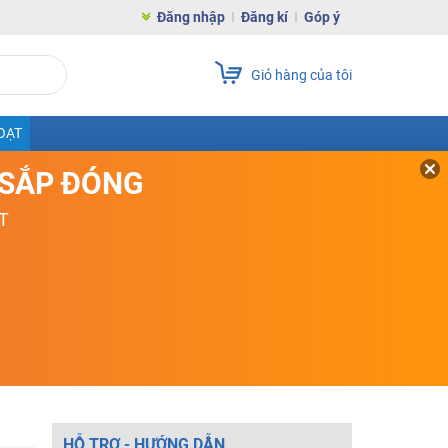
Đăng nhập
Đăng kí
Góp ý
Giỏ hàng của tôi
OẠT
D SẮP ĐÓNG
T
HỖ TRỢ - HƯỚNG DẪN