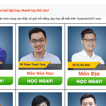
 bài tập hay, nhanh tay thử sức!
các môn cùng các thầy cô giỏi nổi tiếng, dạy hay dễ hiểu trên Tuyensinh247.com.