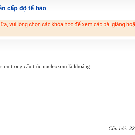
H ít nhất 25 điểm
yền cấp độ tế bào
 Tuyensinh247 (Từ 16-18/07/2025)
ữa, vui lòng chọn các khóa học để xem các bài giảng ho
năm 2018
g lai!
 viên giỏi và nổi tiếng
ston trong cấu trúc nucleoxom là khoảng
Câu hỏi:
22