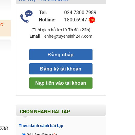
Tel:
024.7300.7989
Hotline:
1800.6947
ặc
(Thời gian hỗ trợ từ
7h
đến
22h
)
Email:
lienhe@tuyensinh247.com
Đăng nhập
Đăng ký tài khoản
Nạp tiền vào tài khoản
CHỌN NHANH BÀI TẬP
Theo danh sách bài tập
738