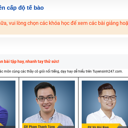
H ít nhất 25 điểm
yền cấp độ tế bào
 Tuyensinh247 (Từ 16-18/07/2025)
ữa, vui lòng chọn các khóa học để xem các bài giảng ho
năm 2018
g lai!
 viên giỏi và nổi tiếng
 bài tập hay, nhanh tay thử sức!
các môn cùng các thầy cô giỏi nổi tiếng, dạy hay dễ hiểu trên Tuyensinh247.com.