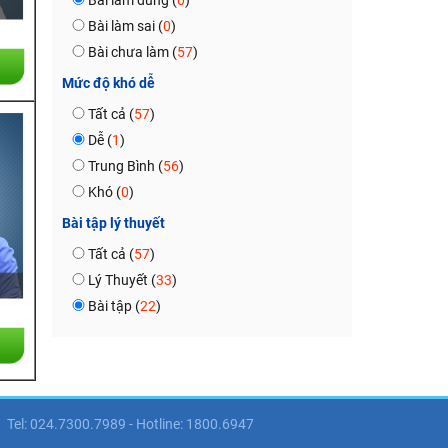
Bài làm đúng (
0
)
Bài làm sai (
0
)
Bài chưa làm (
57
)
Mức độ khó dễ
Tất cả (
57
)
Dễ (
1
)
Trung Bình (
56
)
Khó (
0
)
Bài tập lý thuyết
Tất cả (
57
)
Lý Thuyết (
33
)
Bài tập (
22
)
Tel: 024.7300.7989 - Hotline: 1800.6947