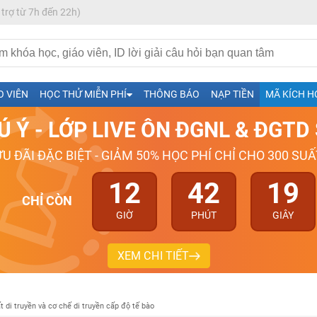
 trợ từ 7h đến 22h)
h- Sinh-Sử-Địa cùng Thầy Cô giỏi, nổi tiếng
O VIÊN
HỌC THỬ MIỄN PHÍ
THÔNG BÁO
NẠP TIỀN
MÃ KÍCH H
ng
Ú Ý - LỚP LIVE ÔN ĐGNL & ĐGT
026-2027
ƯU ĐÃI ĐẶC BIỆT - GIẢM 50% HỌC PHÍ CHỈ CHO 300 SUẤ
12
42
18
CHỈ CÒN
GIỜ
PHÚT
GIÂY
XEM CHI TIẾT
t di truyền và cơ chế di truyền cấp độ tế bào