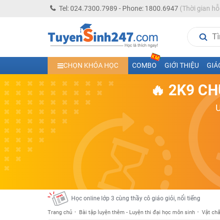
Tel: 024.7300.7989 - Phone: 1800.6947
(Thời gian hỗ
Học trực tuyến lớp 10 các môn Toán - Lý - Hóa - Văn - An
CHỌN KHÓA HỌC
COMBO
GIỚI THIỆU
GIÁ
Học trực tuyến lớp 11 đủ môn cùng Thầy Cô giỏi, nổi tiế
🔥 2K9 CH
Học online trực tuyến cấp Tiểu học và THCS năm học 2
Học online lớp 5 cùng thầy cô giáo giỏi, nổi tiếng
Học online lớp 7 cùng thầy cô giáo giỏi
Học online lớp 6 cùng thầy cô giỏi, nổi tiếng
Học online lớp 8 cùng thầy cô giáo giỏi
2K13! Bứt Phá Lớp 5 Năm Học 2023 - 2024
Học online lớp 4 cùng thầy cô giáo giỏi, nổi tiếng
Học online lớp 3 cùng thầy cô giáo giỏi, nổi tiếng
Trang chủ
Bài tập luyện thêm - Luyện thi đại học môn sinh
Vật chấ
Học online lớp 2 với thầy cô giáo giỏi, nổi tiếng