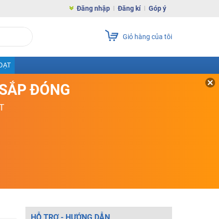
Đăng nhập
Đăng kí
Góp ý
Giỏ hàng của tôi
OẠT
D SẮP ĐÓNG
T
HỖ TRỢ - HƯỚNG DẪN