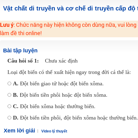
2K6! Lộ Trình Sun 2024 - Ba bước luyện thi TN THPT - ĐH ít nhất 25 điểm
Vật chất di truyền và cơ chế di truyền cấp độ 
Hot! Lễ hội đồng giá 449K - 499K toàn bộ khoá học tại Tuyensinh247 (Từ
Khuyến Mãi Khoá Học 1K Chỉ Từ 11-13/09/2024
Lưu ý
: Chức năng này hiện không còn dùng nữa, vui lòng
làm đề thi online!
Đồng giá khóa học 499K - 399K (13/11-15/11)
Khai giảng các khóa lớp 9 Toán - Lý - Hóa - Văn - Anh năm 2018
Bài tập luyện
Khai giảng khóa Ngữ văn 7 - xây nền vững chắc cho tương lai!
Câu hỏi số 1:
Chưa xác định
Luyện thi vào lớp 10 môn Toán, Văn, Hóa, Anh, Lý với giáo viên giỏi và nổi 
Loại đột biến có thể xuất hiện ngay trong đời cá thể là:
A.
Đột biến giao tử hoặc đột biến xôma.
B.
Đột biến tiền phôi hoặc đột biến xôma.
C.
Đột biến xôma hoặc thường biến.
D.
Đột biến tiền phôi, đột biến xôma hoặc thường biến.
Xem lời giải
Video lý thuyết