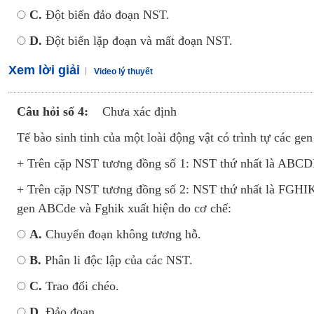
C.
Đột biến đảo đoạn NST.
D.
Đột biến lặp đoạn và mất đoạn NST.
Xem lời giải
Video lý thuyết
Câu hỏi số 4:
Chưa xác định
Tế bào sinh tinh của một loài động vật có trình tự các gen
+ Trên cặp NST tương đồng số 1: NST thứ nhất là ABCDE
+ Trên cặp NST tương đồng số 2: NST thứ nhất là FGHIK v
gen ABCde và Fghik xuất hiện do cơ chế:
A.
Chuyển đoạn không tương hỗ.
B.
Phân li độc lập của các NST.
C.
Trao đổi chéo.
D.
Đảo đoạn.