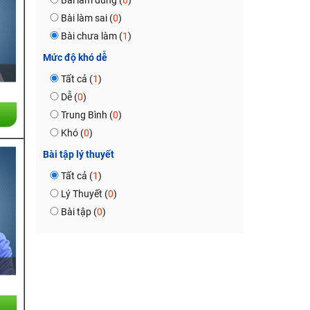
Bài làm đúng (
0
)
Bài làm sai (
0
)
Bài chưa làm (
1
)
Mức độ khó dễ
Tất cả (
1
)
Dễ (
0
)
Trung Bình (
0
)
Khó (
0
)
Bài tập lý thuyết
Tất cả (
1
)
Lý Thuyết (
0
)
Bài tập (
0
)