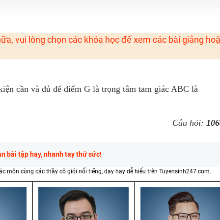
H ít nhất 25 điểm
 Tuyensinh247 (Từ 16-18/07/2025)
ữa, vui lòng chọn các khóa học để xem các bài giảng ho
năm 2018
g lai!
iện cần và đủ để điểm G là trọng tâm tam giác ABC là
 viên giỏi và nổi tiếng
Câu hỏi:
106
 bài tập hay, nhanh tay thử sức!
các môn cùng các thầy cô giỏi nổi tiếng, dạy hay dễ hiểu trên Tuyensinh247.com.