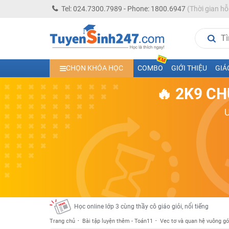
Tel: 024.7300.7989 - Phone: 1800.6947
(Thời gian hỗ
Học trực tuyến lớp 10 các môn Toán - Lý - Hóa - Văn - An
CHỌN KHÓA HỌC
COMBO
GIỚI THIỆU
GIÁ
Học trực tuyến lớp 11 đủ môn cùng Thầy Cô giỏi, nổi tiế
🔥 2K9 CH
Học online trực tuyến cấp Tiểu học và THCS năm học 2
Học online lớp 5 cùng thầy cô giáo giỏi, nổi tiếng
Học online lớp 7 cùng thầy cô giáo giỏi
Học online lớp 6 cùng thầy cô giỏi, nổi tiếng
Học online lớp 8 cùng thầy cô giáo giỏi
2K13! Bứt Phá Lớp 5 Năm Học 2023 - 2024
Học online lớp 4 cùng thầy cô giáo giỏi, nổi tiếng
Học online lớp 3 cùng thầy cô giáo giỏi, nổi tiếng
Trang chủ
Bài tập luyện thêm - Toán11
Vec tơ và quan hệ vuông g
Học online lớp 2 với thầy cô giáo giỏi, nổi tiếng