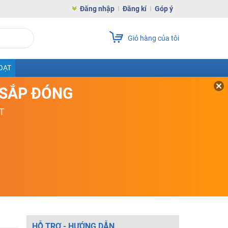
Đăng nhập
Đăng kí
Góp ý
Giỏ hàng của tôi
OẠT
D SẮP ĐÓNG
T
HỖ TRỢ - HƯỚNG DẪN