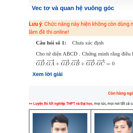
2K6! Lộ Trình Sun 2024 - Ba bước luyện thi TN THPT - Đ
Vec tơ và quan hệ vuông góc
Hot! Lễ hội đồng giá 449K - 499K toàn bộ khoá học tại
Lưu ý
: Chức năng này hiện không còn dùng n
Khuyến Mãi Khoá Học 1K Chỉ Từ 11-13/09/2024
làm đề thi online!
Đồng giá khóa học 499K - 399K (13/11-15/11)
Câu hỏi số 1:
Chưa xác định
Khai giảng các khóa lớp 9 Toán - Lý - Hóa - Văn - Anh 
Khai giảng khóa Ngữ văn 7 - xây nền vững chắc cho tươn
Cho tứ diện ABCD . Chứng minh rằng điều k
Luyện thi vào lớp 10 môn Toán, Văn, Hóa, Anh, Lý với giáo
Xem lời giải
Còn hàng ngàn
>> Luyện thi tốt nghiệp THPT và Đại học,
mọi lúc, mọi nơi tất cả 