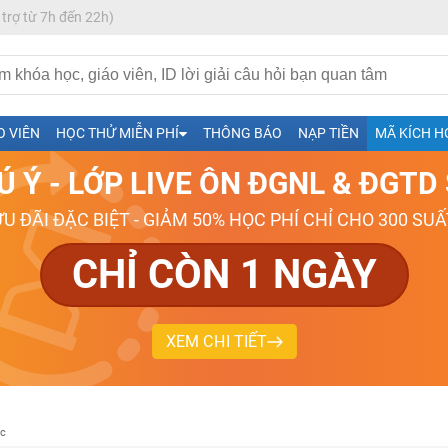
 trợ từ 7h đến 22h)
h- Sinh-Sử-Địa cùng Thầy Cô giỏi, nổi tiếng
O VIÊN
HỌC THỬ MIỄN PHÍ
THÔNG BÁO
NẠP TIỀN
MÃ KÍCH H
ng
Ú Ý - LỚP LIVE ÔN ĐGNL & ĐGT
026-2027
ƯU ĐÃI ĐẶC BIỆT - GIẢM 50% HỌC PHÍ CHỈ CHO 300 SUẤ
CHỈ CÒN 1 NGÀY
XEM CHI TIẾT
óc