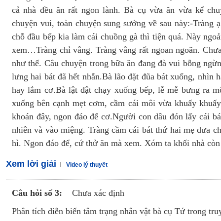
cả nhà đều ăn rất ngon lành. Bà cụ vừa ăn vừa kể chu
chuyện vui, toàn chuyện sung sướng về sau này:-Tràng ạ.
chỗ đầu bếp kia làm cái chuồng gà thì tiện quá. Này ng
xem…Tràng chỉ vâng. Tràng vâng rất ngoan ngoãn. Chưa
như thế. Câu chuyện trong bữa ăn đang đà vui bỗng ngừn
lưng hai bát đã hết nhẵn.Bà lão đặt đũa bát xuống, nhìn 
hay lắm cơ.Bà lật đật chạy xuống bếp, lễ mễ bưng ra một
xuống bên cạnh mẹt cơm, cầm cái môi vừa khuấy khuấy 
khoán đây, ngon đáo để cơ.Người con dâu đón lấy cái bát,
nhiên và vào miệng. Tràng cầm cái bát thứ hai mẹ đưa c
hì. Ngon đáo để, cứ thử ăn mà xem. Xóm ta khối nhà còn
Xem lời giải
Video lý thuyết
Câu hỏi số 3:
Chưa xác định
Phân tích diễn biến tâm trạng nhân vật bà cụ Tứ trong t