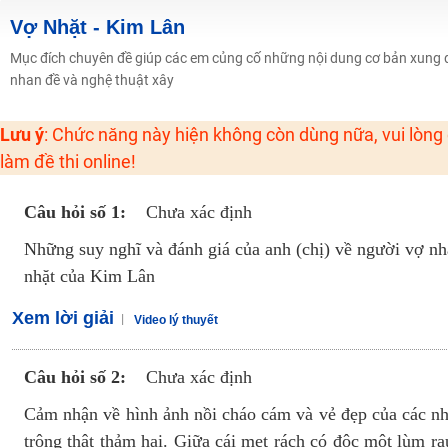
2K6! Lộ Trình Sun 2024 - Ba bước luyện thi TN THPT - ĐH ít nhất 25 điểm
Vợ Nhặt - Kim Lân
Hot! Lễ hội đồng giá 449K - 499K toàn bộ khoá học tại Tuyensinh247 (Từ
Mục đích chuyên đề giúp các em củng cố những nội dung cơ bản xung q
nhan đề và nghệ thuật xây
Khuyến Mãi Khoá Học 1K Chỉ Từ 11-13/09/2024
Đồng giá khóa học 499K - 399K (13/11-15/11)
Lưu ý
: Chức năng này hiện không còn dùng nữa, vui lòng
Khai giảng các khóa lớp 9 Toán - Lý - Hóa - Văn - Anh năm 2018
làm đề thi online!
Khai giảng khóa Ngữ văn 7 - xây nền vững chắc cho tương lai!
Luyện thi vào lớp 10 môn Toán, Văn, Hóa, Anh, Lý với giáo viên giỏi và nổi 
Câu hỏi số 1:
Chưa xác định
Những suy nghĩ và đánh giá của anh (chị) về người vợ n
nhặt của Kim Lân
Xem lời giải
Video lý thuyết
Câu hỏi số 2:
Chưa xác định
Cảm nhận về hình ảnh nồi cháo cám và vẻ đẹp của các 
trông thật thảm hại. Giữa cái mẹt rách có độc một lùm ra